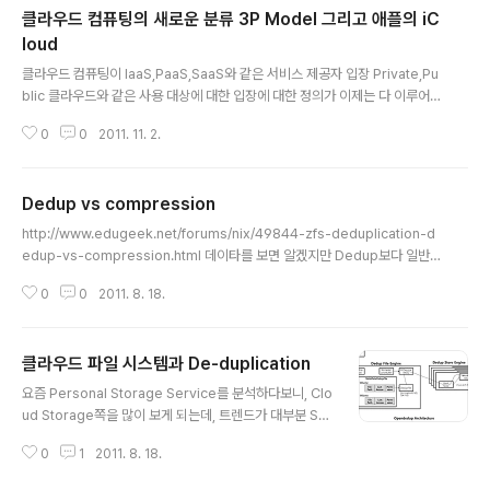
클라우드 컴퓨팅의 새로운 분류 3P Model 그리고 애플의 iC
는 기능을 제공한다. 개인 클라우드 스토리지는 이미 Box
나 DropBox같이 여러 서비스들이 강력한 기능을 제공하
loud
글 내용
는 레드 오션이기 때문에 기능적으로 혁신적인 차별화는
클라우드 컴퓨팅이 IaaS,PaaS,SaaS와 같은 서비스 제공자 입장 Private,Pu
어렵고, 기존 서비스와 연동 정도 및 사용자 경험이 관건인
blic 클라우드와 같은 사용 대상에 대한 입장에 대한 정의가 이제는 다 이루어졌
데, G Drive는 아무래도 기존 서비스 연동과 함께, Andr
고, 구축 및 서비스가 성숙해가는 단계에서 근래에 시트릭스에서 3P 라는 클라
oid 플랫폼에 PreLoad되고, 기존 Gmail등 기존 서비스
0
0
2011. 11. 2.
우드 컨셉을 발표했다. 기존 클라우드가 기업 내부에서 사용하는 Private 기업
사..
이 외부 자원을 사용하는 Public 이었다면 여기에 하나 더해서 + Personal C
loud의 개념을 추가하여 발표하였다. 새로운 클라우드 컴퓨팅 개념이라기 보다
Dedup vs compression
는 기존에 있었던 형태의 서비스를 조금 관점을 바꿔서 체계화 시킨 것에 불과
글 내용
하지만, 이 체계화 자체가 의미를 갖는다. Personal Cloud는 기업이 아니라
http://www.edugeek.net/forums/nix/49844-zfs-deduplication-d
각각의 개인에게 클라우드 서비스를 제공한다는 개념이다. 즉 ..
edup-vs-compression.html 데이타를 보면 알겠지만 Dedup보다 일반적
인 케이스는 Compression이 용량 절약면에서는 이익. Dedup은 Backup
0
0
2011. 8. 18.
이나 Delta 기반의 Versioning에 유리.
클라우드 파일 시스템과 De-duplication
글 내용
요즘 Personal Storage Service를 분석하다보니, Clo
ud Storage쪽을 많이 보게 되는데, 트렌드가 대부분 S3
나 SWIFT같은 Blob Storage를 뒤에 넣고, 중간에 이를
0
1
2011. 8. 18.
File System으로 바꿔주는 서버 계층을 두고, Client에
마치 NDrive 처럼 Fuse를 이용해서 마운트 하는게 대세