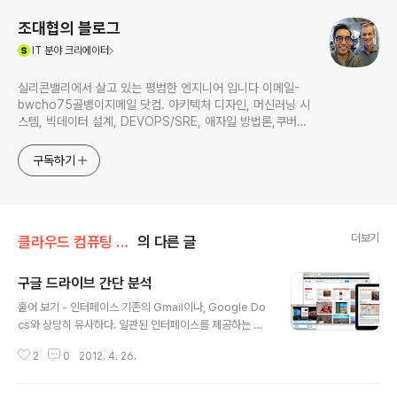
조대협의 블로그
(새창열림)
IT
분야 크리에이터
실리콘밸리에서 살고 있는 평범한 엔지니어 입니다 이메일-
bwcho75골뱅이지메일 닷컴. 아키텍처 디자인, 머신러닝 시
스템, 빅데이터 설계, DEVOPS/SRE, 애자일 방법론,쿠버네
티스,마이크로서비스, ChatGPT 생성형 AI , CTO 등에 대
한 기술 멘토링과 강의 진행합니다. Linkedin :
구독하기
https://www.linkedin.com/in/terrycho75/
더보기
클라우드 컴퓨팅 & NoSQL/개인 클라우드
의 다른 글
구글 드라이브 간단 분석
글 내용
훝어 보기 - 인터페이스 기존의 Gmail이나, Google Do
cs와 상당히 유사하다. 일관된 인터페이스를 제공하는 것
은 사용자 경험 관점에서 제대로 된 선택인듯 - 기능 기능
2
0
2012. 4. 26.
적인 차이는 크게 없다. 검색이 강화된 것과 GDocs 연동
기능이 있는 것 정도 기본적으로 저장과 Sync 기능을 제공
하고, GDocs와 연동하여 문서를 협업으로 작성할 수 있