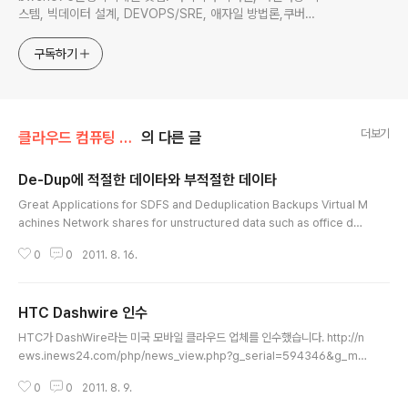
스템, 빅데이터 설계, DEVOPS/SRE, 애자일 방법론,쿠버네
티스,마이크로서비스, ChatGPT 생성형 AI , CTO 등에 대
한 기술 멘토링과 강의 진행합니다. Linkedin :
구독하기
https://www.linkedin.com/in/terrycho75/
더보기
클라우드 컴퓨팅 & NoSQL/개인 클라우드
의 다른 글
De-Dup에 적절한 데이타와 부적절한 데이타
글 내용
Great Applications for SDFS and Deduplication Backups Virtual M
achines Network shares for unstructured data such as office doc
uments and PSTs Any application with a large amount of dedupli
0
0
2011. 8. 16.
cated data Applications that are not a good fit for Deplication An
ything that has totally unique data Pictures Music Files Movies/Vi
deos Encrypted DataFrom http://www.opendedup.org/whatisde
HTC Dashwire 인수
dup
글 내용
HTC가 DashWire라는 미국 모바일 클라우드 업체를 인수했습니다. http://n
ews.inews24.com/php/news_view.php?g_serial=594346&g_me
nu=020800&rrf=nv iCloud로 애플이 모바일 시장을 다 뒤집어 놓은 상태
0
0
2011. 8. 9.
에서 첫번째 타 업체의 움직임입니다. HTC는 Sense라는 서버 플랫폼을 가지