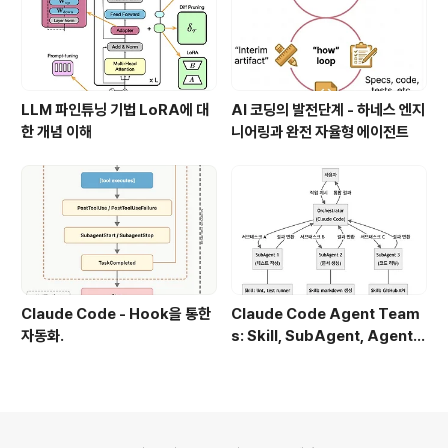
LLM 파인튜닝 기법 LoRA에 대
AI 코딩의 발전단계 - 하네스 엔지
한 개념 이해
니어링과 완전 자율형 에이전트
Claude Code - Hook을 통한
Claude Code Agent Team
자동화.
s: Skill, SubAgent, Agent T
eam 완전 정복
의안내