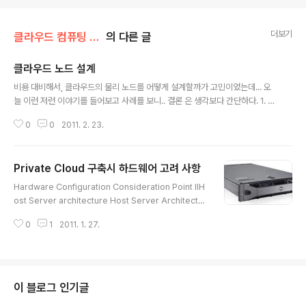
더보기
클라우드 컴퓨팅 & NoSQL/IaaS 클라우드
의 다른 글
클라우드 노드 설계
글 내용
비용 대비해서, 클라우드의 물리 노드를 어떻게 설계할까가 고민이었는데... 오
늘 이런 저런 이야기를 들어보고 사례를 보니.. 결론 은 생각보다 간단하다. 1. 블
레이드 사용 공간이나, 전력면에서 블레이드가 유리하기 때문에 블레이드 사용
0
0
2011. 2. 23.
2. 10G NIC * 2 LAN으로 나가는 것은 10G 를 사용하되 Redundancy 구
성을 위해서 2개 사용 VNIC는 관리,클러스터링,Fail Over(Live Migration),
ISCSI,그리고 VM용으로 가상으로 나눠서 구성 3. FC * 2 Storage는 모라고
Private Cloud 구축시 하드웨어 고려 사항
해도.. 결국 FC가 안정적. Redundancy 구성을 위해서 두개 사용 LAN과 SA
글 내용
N은 각각 2개 이상의 스위치로 이중화 비용 절감 방법은 1. Bulk Buy (Rack
Hardware Configuration Consideration Point IIH
단위)를 하는 방법 ..
ost Server architecture Host Server Architectur
e는 VM 자체를 호스팅 하는 서버의 아키텍쳐를 정의한다.
0
1
2011. 1. 27.
CPU,메모리,NIC와 Storage 연결 채널들이 고려 사항이
되며, Private Cloud에서 사용하는 Hypervisor의 종류
와 VM의 성격 및 구성에 따라 달라지는데, 일반적으로 고
려할 수 있는 Private Cloud 상의 공통 구성 사항에 대해
서 검토해보면 다음과 같다. NIC teaming NIC teaming
이 블로그 인기글
이란, 물리적인 다수의 NIC를 논리적인 하나의 NIC로 묶