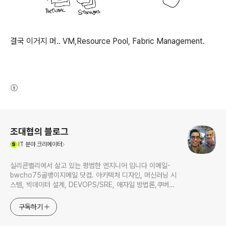
결국 이거지 머.. VM,Resource Pool, Fabric Management.
(새창열림)
로그 정보
조대협의 블로그
(새창열림)
IT
분야 크리에이터
실리콘밸리에서 살고 있는 평범한 엔지니어 입니다 이메일-
bwcho75골뱅이지메일 닷컴. 아키텍처 디자인, 머신러닝 시
스템, 빅데이터 설계, DEVOPS/SRE, 애자일 방법론,쿠버네
티스,마이크로서비스, ChatGPT 생성형 AI , CTO 등에 대
한 기술 멘토링과 강의 진행합니다. Linkedin :
구독하기
https://www.linkedin.com/in/terrycho75/