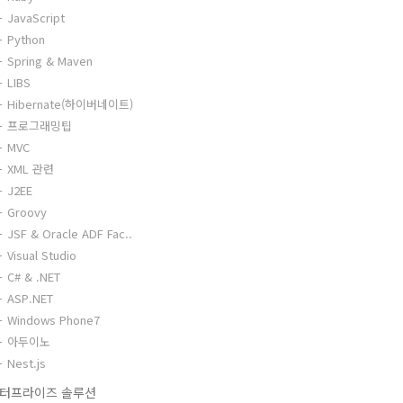
JavaScript
Python
Spring & Maven
LIBS
Hibernate(하이버네이트)
프로그래밍팁
MVC
XML 관련
J2EE
Groovy
JSF & Oracle ADF Fac..
Visual Studio
C# & .NET
ASP.NET
Windows Phone7
아두이노
Nest.js
터프라이즈 솔루션