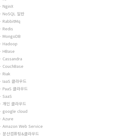
NginX
NoSQL 일반
RabbitMq
Redis
MongoDB
Hadoop
HBase
Cassandra
CouchBase
Riak
IaaS 클라우드
PaaS 클라우드
SaaS
개인 클라우드
google cloud
Azure
Amazon Web Service
분산컴퓨팅&클라우드