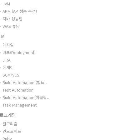
JVM
APM (AP 성능 측정)
자바 성능팁
WAS 튜닝
LM
애자일
배포(Deployment)
JIRA
에세이
SCM/VCS
Build Automation (빌드..
Test Automation
Build Automation(이클립..
Task Management
로그래밍
알고리즘
안드로이드
Ruby