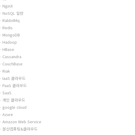
NginX
NoSQL 일반
RabbitMq
Redis
MongoDB
Hadoop
HBase
Cassandra
CouchBase
Riak
IaaS 클라우드
PaaS 클라우드
SaaS
개인 클라우드
google cloud
Azure
Amazon Web Service
분산컴퓨팅&클라우드