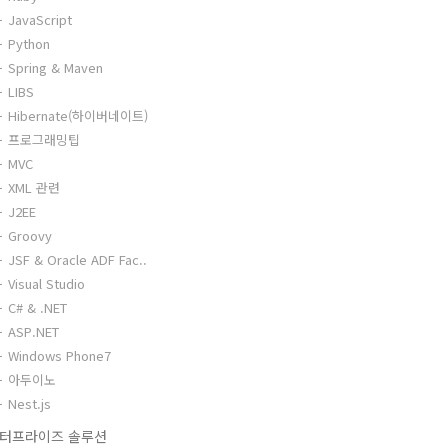
JavaScript
Python
Spring & Maven
LIBS
Hibernate(하이버네이트)
프로그래밍팁
MVC
XML 관련
J2EE
Groovy
JSF & Oracle ADF Fac..
Visual Studio
C# & .NET
ASP.NET
Windows Phone7
아두이노
Nest.js
터프라이즈 솔루션