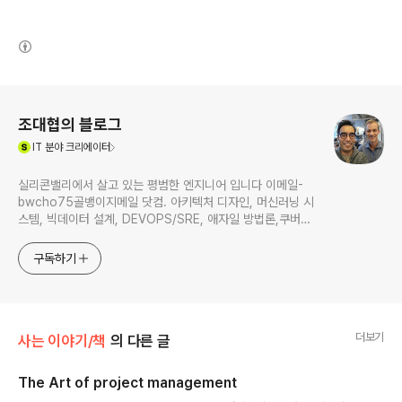
(새창열림)
로그 정보
조대협의 블로그
(새창열림)
IT
분야 크리에이터
실리콘밸리에서 살고 있는 평범한 엔지니어 입니다 이메일-
bwcho75골뱅이지메일 닷컴. 아키텍처 디자인, 머신러닝 시
스템, 빅데이터 설계, DEVOPS/SRE, 애자일 방법론,쿠버네
티스,마이크로서비스, ChatGPT 생성형 AI , CTO 등에 대
한 기술 멘토링과 강의 진행합니다. Linkedin :
구독하기
https://www.linkedin.com/in/terrycho75/
더보기
사는 이야기/책
의 다른 글
The Art of project management
글 내용