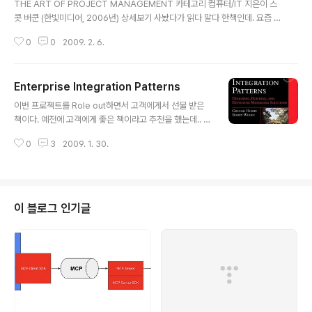
THE ART OF PROJECT MANAGEMENT 카테고리 컴퓨터/IT 지은이 스
콧 버쿤 (한빛미디어, 2006년) 상세보기 사놨다가 읽다 말다 한책인데. 요즘 S
crum 방법론을 프로젝트용으로 개선하는데 유용하게 읽고 있다. PM은 한번쯤
0
0
2009. 2. 6.
꼭 읽어봐야 할 책인데. 재미있는 것중 하나가. AGILE 방법론에 대한 책이 아님
에도 불구하고 AGILE의 프로젝트 관리 사상들이 거의 다 나온다. Communic
ation,일일빌드,Task 관리 등등. Agile 제목을 단 다른 책들보다 오히려 이해
Enterprise Integration Patterns
하기 쉽고 직관적이랄까?
글 내용
이번 프로젝트를 Role out하면서 고객에게서 선물 받은
책이다. 예전에 고객에게 좋은 책이라고 추천을 했는데.. 비
싸서 못사고 있다고 했더니.. 용케 기억하시고 오늘 선물로
0
3
2009. 1. 30.
해주셨다. 그간 받은 선물중에서 최고인듯... Star bucks
doesn't have two phase commit이라는 글로 유명한
Gergor hohpe가 쓰고, Martin Fowler가 감수한 책이
다. EAI에서는 거의 교본 처럼 사용되는 책인데, 정말 기대
되는 책이다. 두꺼워서 부담은 되기는 하는데... 시간이 걸
이 블로그 인기글
리더라도 꼭 다 읽어봐야겠다. 특히 Enterprise Archite
cture에서는 Message exchange pattern이 매우 중
요하고 JMS나 MOM(MQ와 같은)을 이용한 많은 아키텍
쳐가 존재하기..