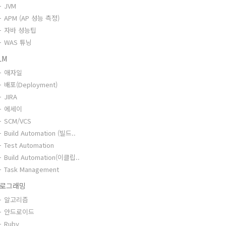
JVM
APM (AP 성능 측정)
자바 성능팁
WAS 튜닝
LM
애자일
배포(Deployment)
JIRA
에세이
SCM/VCS
Build Automation (빌드..
Test Automation
Build Automation(이클립..
Task Management
로그래밍
알고리즘
안드로이드
Ruby