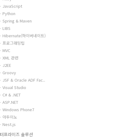
JavaScript
Python
Spring & Maven
LIBS
Hibernate(하이버네이트)
프로그래밍팁
MVC
XML 관련
J2EE
Groovy
JSF & Oracle ADF Fac..
Visual Studio
C# & .NET
ASP.NET
Windows Phone7
아두이노
Nest.js
터프라이즈 솔루션