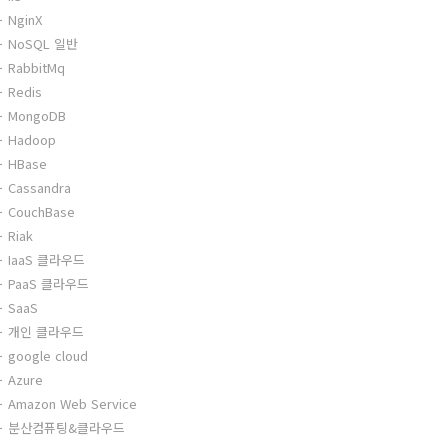
NginX
NoSQL 일반
RabbitMq
Redis
MongoDB
Hadoop
HBase
Cassandra
CouchBase
Riak
IaaS 클라우드
PaaS 클라우드
SaaS
개인 클라우드
google cloud
Azure
Amazon Web Service
분산컴퓨팅&클라우드