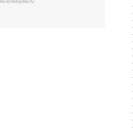
om/in/terrycho75/