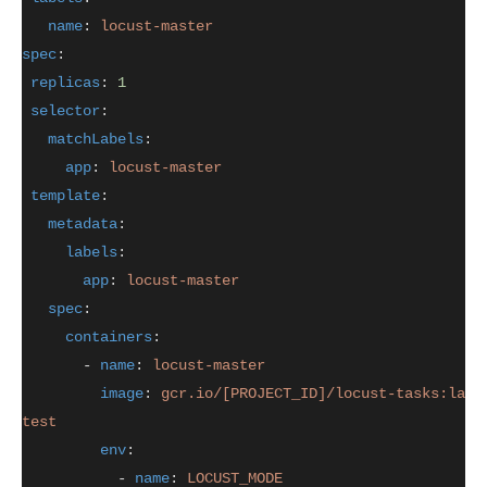
name
: 
locust-master
spec
:
replicas
: 
1
selector
:
matchLabels
:
app
: 
locust-master
template
:
metadata
:
labels
:
app
: 
locust-master
spec
:
containers
:
       - 
name
: 
locust-master
image
: 
gcr.io/[PROJECT_ID]/locust-tasks:la
test
env
:
           - 
name
: 
LOCUST_MODE