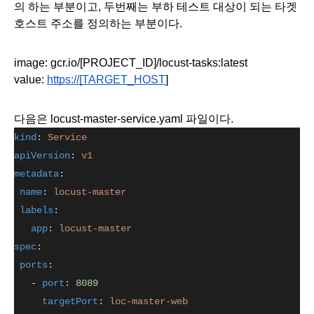
의 하는 부분이고, 두번째는 부하 테스트 대상이 되는 타겟 
호스트 주소를 정의하는 부분이다. 
image: gcr.io/[PROJECT_ID]/locust-tasks:latest
value: 
https://[TARGET_HOST
]
다음은 locust-master-service.yaml 파일이다.
kind
: 
Service
apiVersion
: 
v1
metadata
:
name
: 
locust-master
labels
:
app
: 
locust-master
spec
:
ports
:
   - 
port
: 
8089
targetPort
: 
loc-master-web