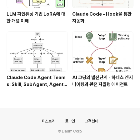
LLM 파인튜닝 기법 LoRA에 대
Claude Code - Hook을 통한
한 개념 이해
자동화.
Claude Code Agent Team
AI 코딩의 발전단계 - 하네스 엔지
s: Skill, SubAgent, Agent T
니어링과 완전 자율형 에이전트
eam 완전 정복
의안내
티스토리
로그인
고객센터
© Daum Corp.