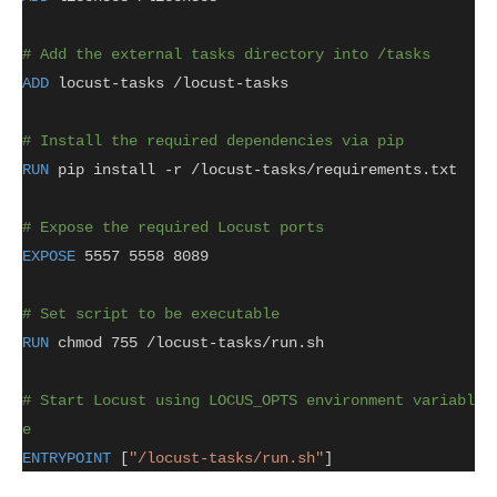
# Add the external tasks directory into /tasks
ADD
 locust-tasks /locust-tasks
# Install the required dependencies via pip
RUN
 pip install -r /locust-tasks/requirements.txt
# Expose the required Locust ports
EXPOSE
 5557 5558 8089
# Set script to be executable
RUN
 chmod 755 /locust-tasks/run.sh
# Start Locust using LOCUS_OPTS environment variabl
e
ENTRYPOINT
 [
"/locust-tasks/run.sh"
]