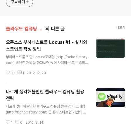
한 기술 멘토링과 강의 진행합니다. Linkedin :
구독하기
https://www.linkedin.com/in/terrycho75/
더보기
클라우드 컴퓨팅 & NoSQL
의 다른 글
오픈소스 부하테스트툴 Locust #1 - 설치와
스크립트 작성 방법
글 내용
부하테스트를 위한 Locust조대협 (http://bcho.tistory.
com) 백앤드 개발을 하다보면 많이 사용되는 도구 중의
하나가 부하 테스트 툴인데, 대표적인 도구로는 Apache
18
1
2019. 12. 23.
Jmeter, nGrinder,SOAP UI 등의 도구가 있지만 다소
사용이 어렵고 스케일링을 하는데 어려움이 있는데, locus
t라는 도구는 설치와 사용이 편리하고, 테스트 시나리오를
다르게 생각해볼만한 클라우드 컴퓨팅 활용
파이썬 스크립트로 작성을 하기 때문에 다양한 시나리오
구현이 가능하다. 특히 쿠버네티스에 쉽게 배포할 수 있도
전략
글 내용
록 Helm으로 패키지화가 되어 있기 때문에, 필요한 경우
다르게 생각해볼만한 클라우드 컴퓨팅 활용 전략 조대협
대규모 부하테스트 환경을 설치하고 테스트가 끝나면 쉽게
(http://bcho.tistory.com) 근래에 스타트업 기반의 빠
지워버릴 수 있다. (참고 : locust는 영어로 메뚜기라는 뜻
른 속도의 개발을 경험하고, 클라우드 컴퓨팅 도입 전략에
인데, 부하를 주는 것을 swarming 이라고 ..
1
0
2016. 3. 14.
대해서 고민할 기회가 생겨서 여러 자료를 검토하던중에
퍼블릭 클라우드 도입 전략에 대해서 기존과 다른 접근 방