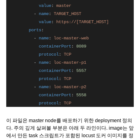
value
: 
master
           - 
name
: 
TARGET_HOST
value
: 
https://[TARGET_HOST]
ports
:
           - 
name
: 
loc-master-web
containerPort
: 
8089
protocol
: 
TCP
           - 
name
: 
loc-master-p1
containerPort
: 
5557
protocol
: 
TCP
           - 
name
: 
loc-master-p2
containerPort
: 
5558
protocol
: 
TCP
이 파일은 master node를 배포하기 위한 deployment 정의
다. 주의 깊게 살펴볼 부분은 아래 두 라인이다. image는 앞
에서 만든 task 스크립트가 포함된 locust 도커 이미지를 정