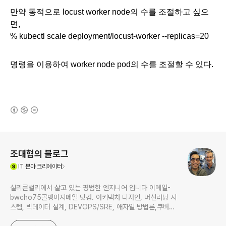
만약 동적으로 locust worker node의 수를 조절하고 싶으
면, 
% kubectl scale deployment/locust-worker --replicas=20
명령을 이용하여 worker node pod의 수를 조절할 수 있다. 
(새창열림)
로그 정보
조대협의 블로그
(새창열림)
IT
분야 크리에이터
실리콘밸리에서 살고 있는 평범한 엔지니어 입니다 이메일-
bwcho75골뱅이지메일 닷컴. 아키텍처 디자인, 머신러닝 시
스템, 빅데이터 설계, DEVOPS/SRE, 애자일 방법론,쿠버네
티스,마이크로서비스, ChatGPT 생성형 AI , CTO 등에 대