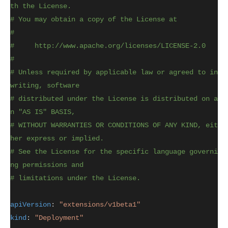
th the License.
# You may obtain a copy of the License at
#
#     http://www.apache.org/licenses/LICENSE-2.0
#
# Unless required by applicable law or agreed to in 
writing, software
# distributed under the License is distributed on a
n "AS IS" BASIS,
# WITHOUT WARRANTIES OR CONDITIONS OF ANY KIND, eit
her express or implied.
# See the License for the specific language governi
ng permissions and
# limitations under the License.
apiVersion
: 
"extensions/v1beta1"
kind
: 
"Deployment"