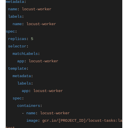
metadata
:
name
: 
locust-worker
labels
:
name
: 
locust-worker
spec
:
replicas
: 
5
selector
:
matchLabels
:
app
: 
locust-worker
template
:
metadata
:
labels
:
app
: 
locust-worker
spec
:
containers
:
       - 
name
: 
locust-worker
image
: 
gcr.io/[PROJECT_ID]/locust-tasks:la