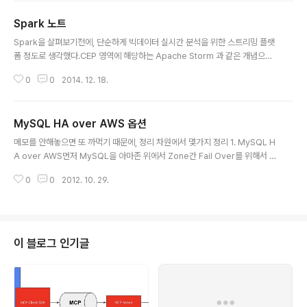
식이 필요하다고 생각되어 그 내용을 정리합니다. 특정 벤
Spark 노트
더의 의존성 배제 퍼블릭 클라우드 하면 거의 공식 처럼 A
글 내용
WS 클라우드가 소위 말해서 갑이었으나, 근래에 들어서
Spark을 살펴보기전에, 단순하게 빅데이터 실시간 분석을 위한 스트리밍 플랫
구글이나 마이크로소프트가 큰 딜을 잡아나가면서 약간씩
폼 정도로 생각했다.CEP 영역에 해당하는 Apache Storm 과 같은 개념으로
구도가 바뀌고 있는 형상이다. 특히 구글의 Spotify와, Qu
생각했었는데, Spark의 특징은 스트리밍은 하나의 특징일 뿐이고 조금 더 일반
izlet의 사례를 보면 구글 사용사례이기 때문에 구글이 좋
0
0
2014. 12. 18.
적인 클러스터링 플랫폼이다.여러개의 컴퓨터를 묶어서 무언가(?)를 할 수 있는
다는 이야기지만, 내용을 디테일하게 살펴보면 꽤나 재미
플랫폼의 개념으로, 무엇인가 처리를 클러스터에 분산하여 실행하도록 해준다.
있는 인사이트를 얻을..
무언가가 데이타 분석도 될 수 있고, 머신 러닝이나 기타 여러가지가 될 수 있다.
MySQL HA over AWS 옵션
Spark은 기존의 하둡의 Map & Reduce의 성능 문제, MR 기반의 복잡성을
글 내용
제거하고자 탄생했다. 메모리 기반의 처리를 통해서 기존의 MR에 비해 성능을
메모를 안해놓으면 또 까먹기 때문에, 정리 차원에서 몇가지 정리 1. MySQL H
올리고 조금더 쉬운 데이타 접근을 목적을 두고 탄생했다. Spark은 이미 ..
A over AWS먼저 MySQL을 아마존 위에서 Zone간 Fail Over를 위해서 몇
가지를 고민했다. 1) MySQL ClusterMySQL의 클러스터링 버전으로, Zone
0
0
2012. 10. 29.
간 Fail Over가 이론적으로 가능하다. 제품 자체도 기존 MySQL과 상당히 차
별화 되어 있다.그러나 가격이 상당히 비싼 편이고, 아직은 AWS위에 deploy
ment된 reference가 없기 때문에 상당한 risk를 둬야 한다. 2) Garela, Tu
ngsten오픈소스로 Replication을 보장하지만, 국내 Support가 없기 때문
에, Bug Fix가 어렵다. 그래서 Pass 3) HAProxy상당히 재미있는 개념인데,
이 블로그 인기글
Proxy로 ..