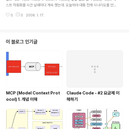
몇년전부터 쏙 들어간지 오래고.. (실제 기업에서는 아직도 EJB 사..
스트 자동화를 시간 날때마다 계속 했는데. 오늘에야 대충 전체 시나리오를 만
들었다... POJO 기반의 테스트는 JUnit J2EE 컴포넌트의 인컨테이너 테스트
0
0
2008. 1. 17.
는 Cactus DB 테스트는 DBUnit 하면은 HttpUnit과 JWebUnit 정말 관건은
J2EE 애플리케이션에서 필요한 InContainer 테스트에 대한 내용이었다. 단
순히 InContainer Test만으로는 기능 이외의 다른 요건을 충족하기 힘들어서
J2EE 애플리케이션의 커버러지와, 성능 단위테스트가 필요하였다. 그래서 조
합한것이 Cactus + Cobertura = J2EE 애플리케이션의 커버러지 분석 Ca
이 블로그 인기글
ctus + Japex = J2EE 애플리케이..
MCP (Model Context Prot
Claude Code - #2 요금제 이
ocol) 1. 개념 이해
해하기