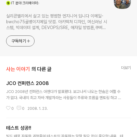
(새창열림)
IT
분야 크리에이터
실리콘밸리에서 살고 있는 평범한 엔지니어 입니다 이메일-
bwcho75골뱅이지메일 닷컴. 아키텍처 디자인, 머신러닝 시
스템, 빅데이터 설계, DEVOPS/SRE, 애자일 방법론,쿠버네
티스,마이크로서비스, ChatGPT 생성형 AI , CTO 등에 대
한 기술 멘토링과 강의 진행합니다. Linkedin :
구독하기
https://www.linkedin.com/in/terrycho75/
더보기
사는 이야기
의 다른 글
JCO 컨퍼런스 2008
글 내용
JCO 2008년 컨퍼런스 아젠다가 발표됐다. 보고나서 나오는 한숨은 어쩔 수
가 없다. 국내의 최고 자바 개발자라는 사람들이 주류와 흐름을 멘토링 하고 일
반 개발자들을 이끌어 가는 자리가 되야 하는데.. 정작 실상은.. 유행 잔치라고나
0
0
2008. 1. 23.
해야 하나? 뽑내기 대회라고 해야하나? 열심히 발표 준비하시는 분들께는 죄송
하지만.. 우리가 다루어야 할 자바 기술들은 다 어디로 갔나? 해외에서는 이미 S
truts는 사향세이고 JSF가 쓰이고 시작하고 OR-Mapper에 대한것도 Hiber
테스트 성공!!
nate,IBatis뿐만 아니라, JDO도 국내외 벤더에서 지원하면서 그 사용성이 높
글 내용
아지고 있으며, SCA역시 새로운 아키텍쳐로 주목 받고 있는데, EJB 이야기는
빌드 배포 자동화 과정중에 테스트의 자동화는 말할 필요 없이 중요한 내용... 테