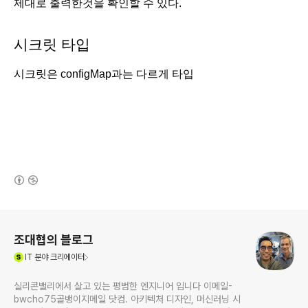
제대로 출력한것을 확인할 수 있다. 
시크릿 타입
시크릿은 configMap과는 다르게 타입
(새창열림)
로그 정보
조대협의 블로그
(새창열림)
IT
분야 크리에이터
실리콘밸리에서 살고 있는 평범한 엔지니어 입니다 이메일-
bwcho75골뱅이지메일 닷컴. 아키텍처 디자인, 머신러닝 시