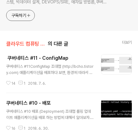
스템, 빅데이터 설계, DEVOPS/SRE, 애자일 방법론,쿠버네
티스,마이크로서비스, ChatGPT 생성형 AI , CTO 등에 대
한 기술 멘토링과 강의 진행합니다. Linkedin :
구독하기
https://www.linkedin.com/in/terrycho75/
더보기
클라우드 컴퓨팅 & NoSQL/도커 & 쿠버네티스
의 다른 글
쿠버네티스 #11 - ConfigMap
글 내용
쿠버네티스 #11ConfigMap 조대협 (http://bcho.tistor
y.com) 애플리케이션을 배포하다 보면, 환경에 따라서 다
른 설정값을 사용하는 경우가 있다. 예를 들어, 데이타베이
14
1
2018. 7. 6.
스의 IP, API를 호출하기 위한 API KEY, 개발/운영에 따른
디버그 모드, 환경 설정 파일들이 있는데, 애플리케이션 이
미지는 같지만, 이런 환경 변수가 차이가 나는 경우 매번 다
쿠버네티스 #10 - 배포
른 컨테이너 이미지를 만드는 것은 관리상 불편할 수 밖에
글 내용
없다. 이러한 환경 변수나 설정값들을 변수로 관리해서 Po
쿠버네티스 #10 배포 (Deployment) 조대협 롤링 업데
d가 생성될때 이 값을 넣어줄 수 있는데, 이러한 기능을 제
이트 애플리케이션을 배포 하는 방법에 대해서 알아보자.
공하는 것이 바로 Configmap과 Secret이다. 아래 그림
일반적으로 애플리케이션을 배포하는 방법은 블루/그린,
과 같이 설정 파일을 만들어놓고, Pod 를 배포할때 마다
16
1
2018. 6. 30.
카날리 배포, 롤링 업데이트도 여러가지 방법이 있다.그중
다른 설정 정보를 반영하도록 할 수 있..
에서 몇가지 패턴에 대해서 알아보도록 하자 롤링 업데이