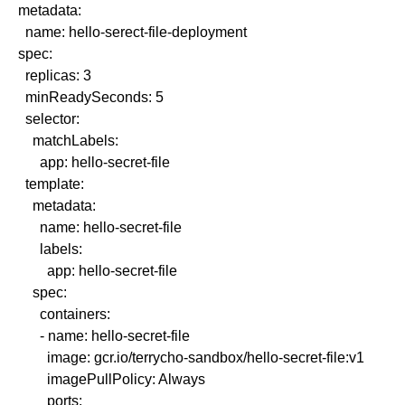
metadata:
  name: hello-serect-file-deployment
spec:
  replicas: 3
  minReadySeconds: 5
  selector:
    matchLabels:
      app: hello-secret-file
  template:
    metadata:
      name: hello-secret-file
      labels:
        app: hello-secret-file
    spec:
      containers:
      - name: hello-secret-file
        image: gcr.io/terrycho-sandbox/hello-secret-file:v1
        imagePullPolicy: Always
        ports: