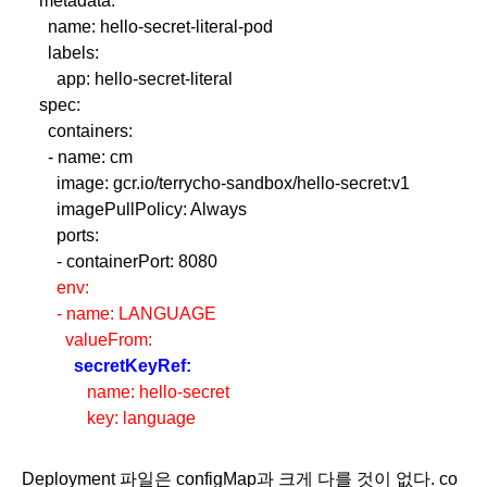
    metadata:
      name: hello-secret-literal-pod
      labels:
        app: hello-secret-literal
    spec:
      containers:
      - name: cm
        image: gcr.io/terrycho-sandbox/hello-secret:v1
        imagePullPolicy: Always
        ports:
        - containerPort: 8080
        env:
        - name: LANGUAGE
          valueFrom:
secretKeyRef:
               name: hello-secret
               key: language
Deployment 파일은 configMap과 크게 다를 것이 없다. co