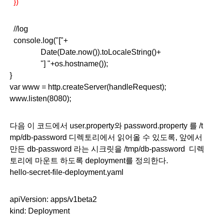
  })
  //log
  console.log("["+
Date(Date.now()).toLocaleString()+
"] "+os.hostname());
}
var www = http.createServer(handleRequest);
www.listen(8080);
다음 이 코드에서 user.property와 password.property 를 /t
mp/db-password 디렉토리에서 읽어올 수 있도록, 앞에서 
만든 db-password 라는 시크릿을 /tmp/db-password  디렉
토리에 마운트 하도록 deployment를 정의한다.
hello-secret-file-deployment.yaml
apiVersion: apps/v1beta2
kind: Deployment