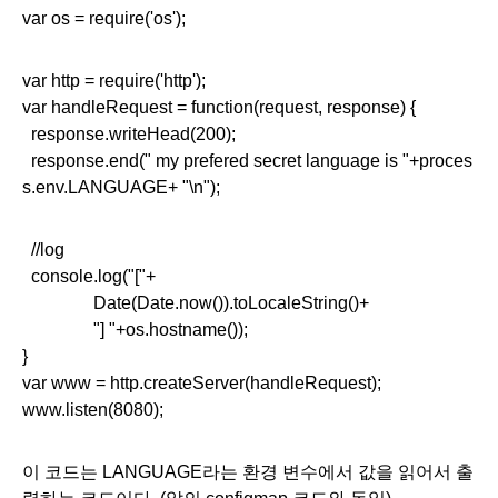
var os = require('os');
var http = require('http');
var handleRequest = function(request, response) {
  response.writeHead(200);
  response.end(" my prefered secret language is "+proces
s.env.LANGUAGE+ "\n");
  //log
  console.log("["+
Date(Date.now()).toLocaleString()+
"] "+os.hostname());
}
var www = http.createServer(handleRequest);
www.listen(8080);
이 코드는 LANGUAGE라는 환경 변수에서 값을 읽어서 출