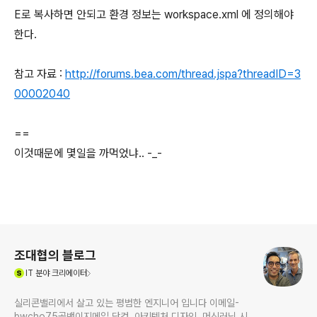
E로 복사하면 안되고 환경 정보는 workspace.xml 에 정의해야
한다.
참고 자료 :
http://forums.bea.com/thread.jspa?threadID=3
00002040
==
이것때문에 몇일을 까먹었냐.. -_-
로그 정보
조대협의 블로그
(새창열림)
IT
분야 크리에이터
실리콘밸리에서 살고 있는 평범한 엔지니어 입니다 이메일-
bwcho75골뱅이지메일 닷컴. 아키텍처 디자인, 머신러닝 시