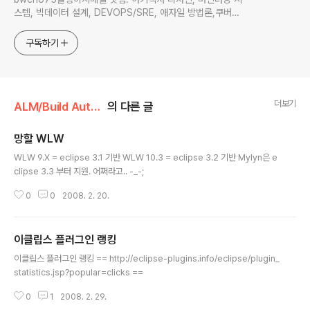
스템, 빅데이터 설계, DEVOPS/SRE, 애자일 방법론,쿠버네
티스,마이크로서비스, ChatGPT 생성형 AI , CTO 등에 대
한 기술 멘토링과 강의 진행합니다. Linkedin :
구독하기
https://www.linkedin.com/in/terrycho75/
더보기
ALM/Build Automation(이클립스)
의 다른 글
망할 WLW
글 내용
WLW 9.X = eclipse 3.1 기반 WLW 10.3 = eclipse 3.2 기반 Mylyn은 e
clipse 3.3 부터 지원. 어쩌라고.. -_-;
0
0
2008. 2. 20.
이클립스 플러그인 랭킹
글 내용
이클립스 플러그인 랭킹 == http://eclipse-plugins.info/eclipse/plugin_
statistics.jsp?popular=clicks ==
0
1
2008. 2. 29.