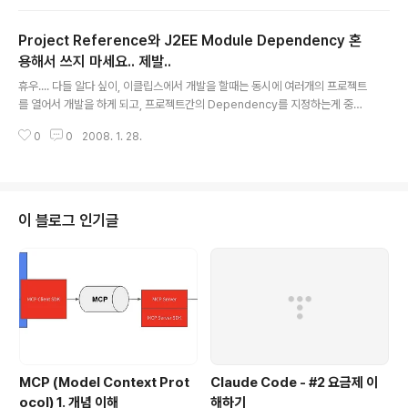
Project Reference와 J2EE Module Dependency 혼
용해서 쓰지 마세요.. 제발..
글 내용
휴우.... 다들 알다 싶이, 이클립스에서 개발을 할때는 동시에 여러개의 프로젝트
를 열어서 개발을 하게 되고, 프로젝트간의 Dependency를 지정하는게 중요
한데. 이게 개념을 모르고 하면 정말 독이 된다는... -_- 지금 개발중인 시스템도
0
0
2008. 1. 28.
총 9개의 프로젝트로 나뉘어져 있는데... 이게 정리가 안되서 컴파일이 제대로
돌아가지를 않는다. 허허.. 먼저 프로젝트의 레퍼런스와 J2EE Module Depe
ndency는 프로젝트 폴더에서 오른쪽 버튼을 누르고 "Properties"를 보면 나
온다. 1. Project Reference 이건 간단하게 생각해서 ClassPath에 넣느냐
마느냐를 결정하는것으로 보면 된다. 현재 프로젝트를 빌드하고자 할때, 다른
이 블로그 인기글
프로젝트의 class가 필요한 경우 Project..
MCP (Model Context Prot
Claude Code - #2 요금제 이
ocol) 1. 개념 이해
해하기