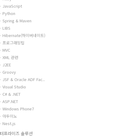
JavaScript
Python
Spring & Maven
LIBS
Hibernate(하이버네이트)
프로그래밍팁
MVC
XML 관련
J2EE
Groovy
JSF & Oracle ADF Fac..
Visual Studio
C# & .NET
ASP.NET
Windows Phone7
아두이노
Nest.js
터프라이즈 솔루션