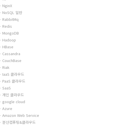
NginX
NoSQL 일반
RabbitMq
Redis
MongoDB
Hadoop
HBase
Cassandra
CouchBase
Riak
IaaS 클라우드
PaaS 클라우드
SaaS
개인 클라우드
google cloud
Azure
Amazon Web Service
분산컴퓨팅&클라우드