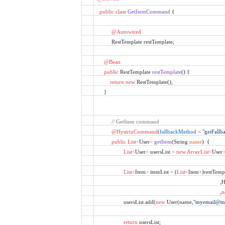
public
class
GetItemCommand
 {
@Autowired
RestTemplate restTemplate;
@Bean
public
 RestTemplate 
restTemplate
() {
return
new
 RestTemplate();
   }
// GetItem command
@HystrixCommand
(
fallbackMethod
=
"getFallb
public
List<
User
>
getItem
(String 
name
)  {
List<
User
>
 usersList 
=
new
ArrayList<
User
List<
Item
>
 itemList 
=
 (
List<
Item
>
)restTemp
,
,
n
usersList
.
add(
new
 User(name,
"myemail@m
return
 usersList;