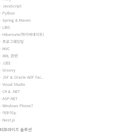
JavaScript
Python
Spring & Maven
LIBS
Hibernate(하이버네이트)
프로그래밍팁
MVC
XML 관련
J2EE
Groovy
JSF & Oracle ADF Fac..
Visual Studio
C# & .NET
ASP.NET
Windows Phone7
아두이노
Nest.js
터프라이즈 솔루션