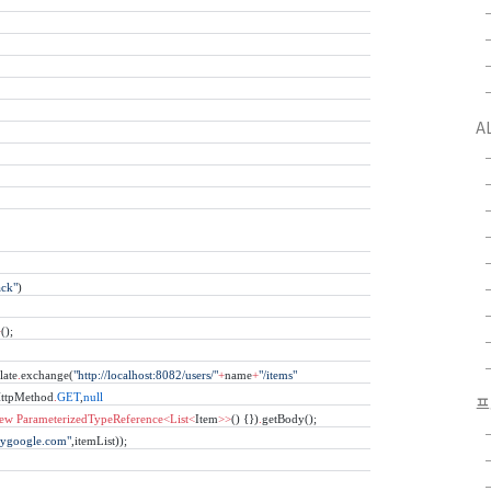
A
ack"
)
>
();
late
.
exchange(
"http://localhost:8082/users/"
+
name
+
"/items"
HttpMethod
.
GET
,
null
프
ew
ParameterizedTypeReference<List<
Item
>>
() {})
.
getBody();
ygoogle.com"
,itemList));