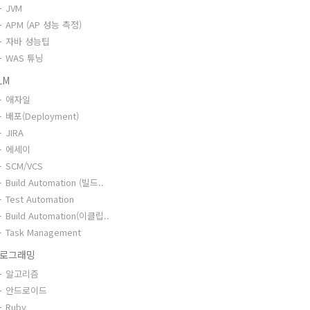
JVM
APM (AP 성능 측정)
자바 성능팁
WAS 튜닝
LM
애자일
배포(Deployment)
JIRA
에세이
SCM/VCS
Build Automation (빌드..
Test Automation
Build Automation(이클립..
Task Management
로그래밍
알고리즘
안드로이드
Ruby