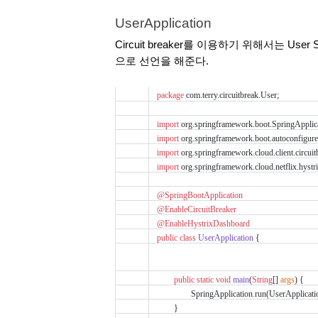
UserApplication
Circuit breaker를 이용하기 위해서는 User Se
으로 선언을 해준다. 
package
 com.terry.circuitbreak.User;
import
 org.springframework.boot.SpringApplica
import
 org.springframework.boot.autoconfigure
import
 org.springframework.cloud.client.circuit
import
 org.springframework.cloud.netflix.hyst
@SpringBootApplication
@EnableCircuitBreaker
@EnableHystrixDashboard
public
class
UserApplication
 {
public
static
void
main
(
String
[] 
args
) {
SpringApplication
.
run(UserApplicati
}