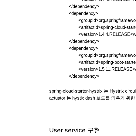
</dependency>
<dependency>
<groupId>org.springframewo
<artifactId>spring-cloud-star
<version>1.4.4.RELEASE</v
</dependency>
<dependency>
<groupId>org.springframewo
<artifactId>spring-boot-starte
<version>1.5.11.RELEASE</
</dependency>
spring-cloud-starter-hystrix 는 Hystrix 
actuator 는 hystix dash 보드를 띄우기 
User service 구현