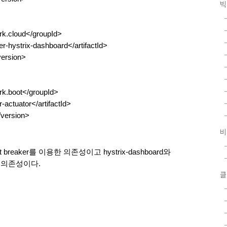
빅
rk.cloud</groupId>
ter-hystrix-dashboard</artifactId>
ersion>
rk.boot</groupId>
r-actuator</artifactId>
version>
비
circuit breaker를 이용한 의존성이고 hystrix-dashboard와 
위한 의존성이다. 
클