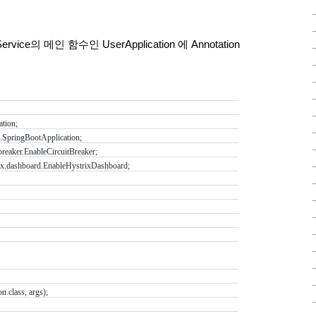
rvice의 메인 함수인 UserApplication 에 Annotation
tion;
.SpringBootApplication;
breaker.EnableCircuitBreaker;
rix.dashboard.EnableHystrixDashboard;
on
.
class, args);