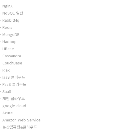
NginX
NoSQL 일반
RabbitMq
Redis
MongoDB
Hadoop
HBase
Cassandra
CouchBase
Riak
IaaS 클라우드
PaaS 클라우드
SaaS
개인 클라우드
google cloud
Azure
Amazon Web Service
분산컴퓨팅&클라우드