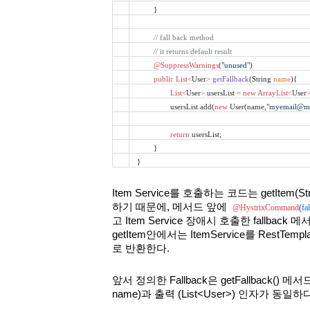
}
// fall back method
// it returns default result
@SuppressWarnings
(
"unused"
)
public
List<
User
>
getFallback
(String 
name
){
List<
User
>
 usersList 
=
new
ArrayList<
User
usersList
.
add(
new
 User(name,
"myemail@m
return
 usersList;
}
}
Item Service를 호출하는 코드는 getItem(St
하기 때문에, 메서드 앞에  
@HystrixCommand
(
fa
고 Item Service 장애시 호출한 fallback
getItem안에서는 ItemService를 RestT
로 반환한다.
앞서 정의한 Fallback은 getFallback() 메서
name)과 출력 (List<User>) 인자가 동일하다