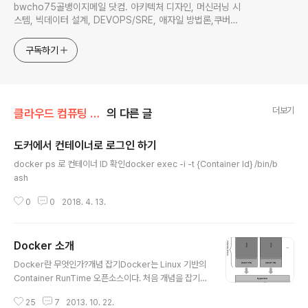
bwcho75골뱅이지메일 닷컴. 아키텍처 디자인, 머신러닝 시
스템, 빅데이터 설계, DEVOPS/SRE, 애자일 방법론,쿠버네
티스,마이크로서비스, ChatGPT 생성형 AI , CTO 등에 대
한 기술 멘토링과 강의 진행합니다. Linkedin :
구독하기
https://www.linkedin.com/in/terrycho75/
더보기
클라우드 컴퓨팅 & NoSQL/도커 & 쿠버네티스
의 다른 글
도커에서 컨테이너로 로그인 하기
글 내용
docker ps 로 컨테이너 ID 확인docker exec -i -t {Container Id} /bin/b
ash
0
0
2018. 4. 13.
Docker 소개
글 내용
Docker란 무엇인가?개념 잡기Docker는 Linux 기반의
Container RunTime 오픈소스이다. 처음 개념을 잡기가
조금 어려운데, Virtual Machine과 상당히 유사한 기능을
25
7
2013. 10. 22.
가지면서, Virtual Machine보다 훨씬 가벼운 형태로 배포