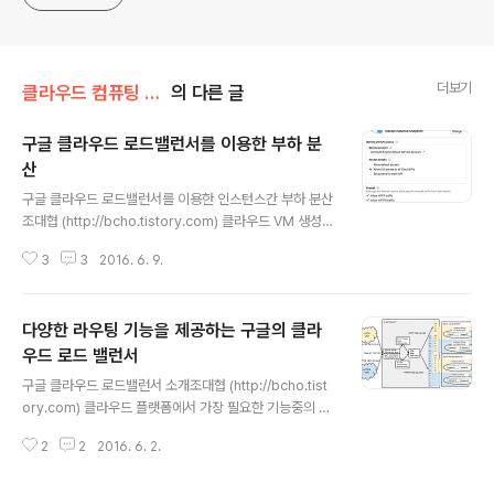
https://www.linkedin.com/in/terrycho75/
더보기
클라우드 컴퓨팅 & NoSQL/google cloud
의 다른 글
구글 클라우드 로드밸런서를 이용한 부하 분
산
글 내용
구글 클라우드 로드밸런서를 이용한 인스턴스간 부하 분산
조대협 (http://bcho.tistory.com) 클라우드 VM 생성하
는 방법을 숙지 하였으면, 다음으로 여러개의 VM 사이에
3
3
2016. 6. 9.
부하를 분산할 수 있는 로드밸런서 기능에 대해서 알아보
자. 구글의 로드 밸런서는 일반적인 L4 스위치와 같이 일반
적인 TCP/UDP 프로토콜에 대한 라우팅이 가능하다. 여
다양한 라우팅 기능을 제공하는 구글의 클라
기에 더해서 HTTP 프로토콜에 대해서는 HTTPS Term
ination 뿐만 아니라, HTTP URI에 따라서 가까운 서버나
우드 로드 밸런서
글 내용
특정 서버로 라우팅이 가능한 L7과 유사한 기능을 가지고
구글 클라우드 로드밸런서 소개조대협 (http://bcho.tist
있다. (자세한 내용은 http://bcho.tistory.com/1111)를
ory.com) 클라우드 플랫폼에서 가장 필요한 기능중의 하
참고다른 글에서도 여러번 언급했지만, 구글의 클라우드
나가 로드밸런서이다.그중에서 구글 클라우드의 로드밸런
로드밸런서를 사용하게 되면, 서버로 들어오..
2
2
2016. 6. 2.
서는 L7 스위치 이상의 기능을 가지면서 로드밸런서와 ap
i gateway의 일부 기능을 수행할 수 있는데, 어떤 특징이