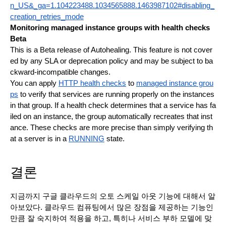
n_US&_ga=1.104223488.1034565888.1463987102#disabling_
creation_retries_mode
Monitoring managed instance groups with health checks
Beta
This is a Beta release of Autohealing. This feature is not cover
ed by any SLA or deprecation policy and may be subject to ba
ckward-incompatible changes.
You can apply
HTTP health checks
 to
managed instance grou
ps
 to verify that services are running properly on the instances 
in that group. If a health check determines that a service has fa
iled on an instance, the group automatically recreates that inst
ance. These checks are more precise than simply verifying th
at a server is in a
RUNNING
 state.
결론
지금까지 구글 클라우드의 오토 스케일 아웃 기능에 대해서 알
아보았다. 클라우드 컴퓨팅에서 많은 장점을 제공하는 기능인 
만큼 잘 숙지하여 적용을 하고, 특히나 서비스 부하 모델에 맞