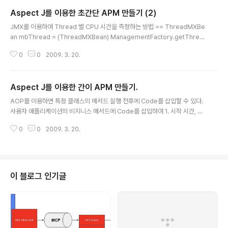
Aspect J를 이용한 초간단 APM 만들기 (2)
글 내용
JMX를 이용하여 Thread 별 CPU 시간을 측정하는 방법 == ThreadMXBe
an mbThread = (ThreadMXBean) ManagementFactory.getThrea
dMXBean(); long[] ids = mbThread.getAllThreadIds(); for (long id:
0
0
2009. 3. 20.
ids) { System.out.println(mbThread.getThreadInfo(id).getThread
Name()); System.out.println(" CPU Time(" + id+ ")" + mbThread.g
etThreadCpuTime(id)); System.out.println(" User Time(" + id+ ")"
Aspect J를 이용한 간이 APM 만들기.
+ mbThread.getThreadCpuTime(id)); } == ..
글 내용
AOP를 이용하면 특정 클래스의 메서드 실행 전후에 Code를 삽입할 수 있다.
사용자 애플리케이션의 비지니스 메서드에 Code를 삽입하여 1. 시작 시간, 종
료시간을 측정하면 비지니스 메서드의 응답 시간을 측정할 수 있고 2. JMX를
0
0
2009. 3. 20.
이용하여 CPU 사용시간을 측정하면 비지니스 메서드의 CPU 사용률을 측정할
수 있다. 3. Thread Local 변수를 이용하면, Transaction이 시작될때부터
끝날때 까지를 측정할 수 있다. (예를 들어 JSP는 JSPServlet : service 메
서드에서부터 시작되기 때문에, AOP에서 before advice에 transaction i
d를 set하게 하고, after advice에서 Trace내용을 flush하게 하면 된다. 그
이 블로그 인기글
중간에는 Thread L..