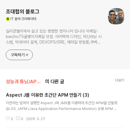
조대협의 블로그
(새창열림)
IT
분야 크리에이터
실리콘밸리에서 살고 있는 평범한 엔지니어 입니다 이메일-
bwcho75골뱅이지메일 닷컴. 아키텍처 디자인, 머신러닝 시
스템, 빅데이터 설계, DEVOPS/SRE, 애자일 방법론,쿠버네
티스,마이크로서비스, ChatGPT 생성형 AI , CTO 등에 대
한 기술 멘토링과 강의 진행합니다. Linkedin :
구독하기
https://www.linkedin.com/in/terrycho75/
더보기
성능과 튜닝/APM (AP 성능 측정)
의 다른 글
Aspect J를 이용한 초간단 APM 만들기 (3)
글 내용
이번에는 앞에서 설명한 Aspect J와 JMX를 이용하여 초간단 APM을 만들었
습니다. JAPM (Java Application Performance Monitor) 상용 APM 툴
설치하기 어렵거나, 간단하게 Tracing하고 싶을때 사용하시면 됩니다. 소스코
0
0
2009. 3. 27.
드와 설치 메뉴얼등을 첨부합니다.