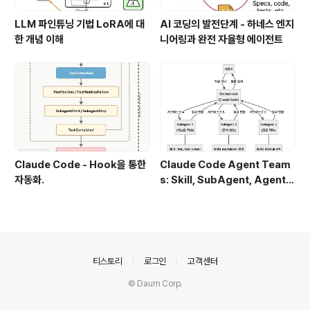
LLM 파인튜닝 기법 LoRA에 대
AI 코딩의 발전단계 - 하네스 엔지
한 개념 이해
니어링과 완전 자율형 에이전트
Claude Code - Hook을 통한
Claude Code Agent Team
자동화.
s: Skill, SubAgent, Agent T
eam 완전 정복
의안내
티스토리
로그인
고객센터
© Daum Corp.