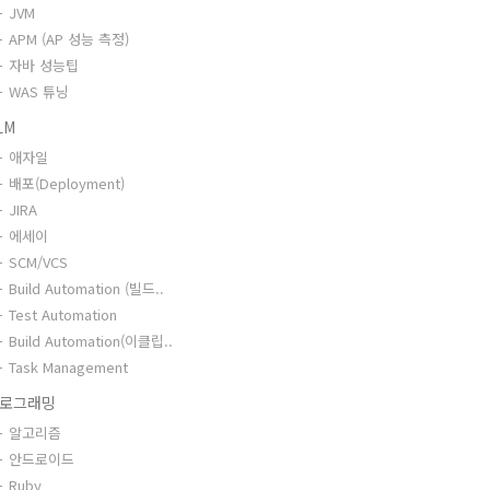
JVM
APM (AP 성능 측정)
자바 성능팁
WAS 튜닝
LM
애자일
배포(Deployment)
JIRA
에세이
SCM/VCS
Build Automation (빌드..
Test Automation
Build Automation(이클립..
Task Management
로그래밍
알고리즘
안드로이드
Ruby