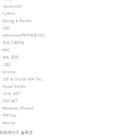
JavaScript
Python
Spring & Maven
LIBS
Hibernate(하이버네이트)
프로그래밍팁
MVC
XML 관련
J2EE
Groovy
JSF & Oracle ADF Fac..
Visual Studio
C# & .NET
ASP.NET
Windows Phone7
아두이노
Nest.js
터프라이즈 솔루션