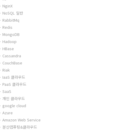
NginX
NoSQL 일반
RabbitMq
Redis
MongoDB
Hadoop
HBase
Cassandra
CouchBase
Riak
IaaS 클라우드
PaaS 클라우드
SaaS
개인 클라우드
google cloud
Azure
Amazon Web Service
분산컴퓨팅&클라우드