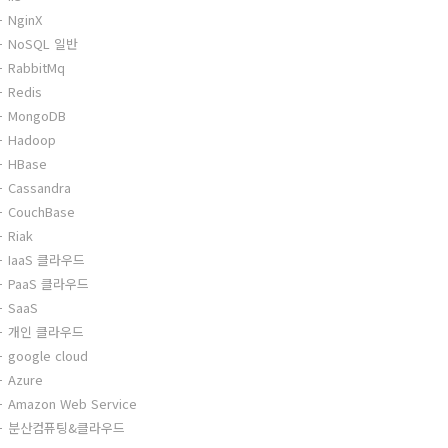
NginX
NoSQL 일반
RabbitMq
Redis
MongoDB
Hadoop
HBase
Cassandra
CouchBase
Riak
IaaS 클라우드
PaaS 클라우드
SaaS
개인 클라우드
google cloud
Azure
Amazon Web Service
분산컴퓨팅&클라우드