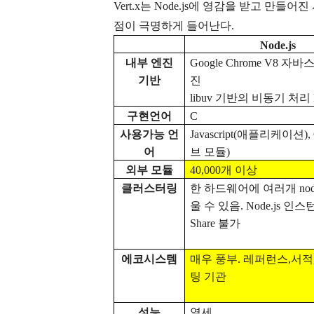
Vert.x
는
Node.js
에 영감을 받고 만들어진
점이 극명하게 들어난다
.
Node.js
내부 엔진
Google Chrome V8
자바스
기반
진
libuv
기반의 비동기 처리
구현언어
C
사용가능 언
Javascript(
애플리케이션
),
어
브 모듈
)
외부 모듈
40,000
개 이상
클러스터링
한 하드웨어에 여러개
nod
울 수 있음
. Node.js
인스턴
Share
불가
에코시스템
매우 풍부
.
레퍼런스
,
서적
팅 기관
성능
열세