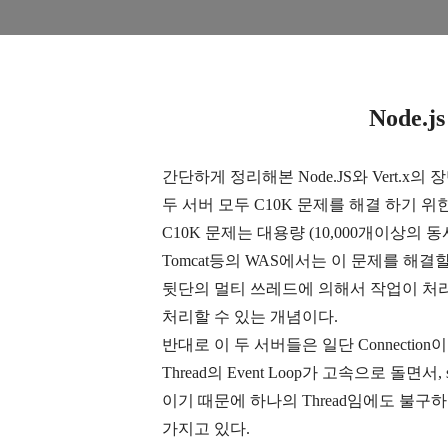
Node.j
간단하게 정리해본
Node.JS
와
Vert.x
의 
두 서버 모두
C10K
문제를 해결 하기 위
C10K
문제는 대용량
(10,000
개이상의 동
Tomcat
등의
WAS
에서는 이 문제를 해결할
뒷단의 멀티 쓰레드에 의해서 작업이 처
처리할 수 있는 개념이다
.
반대로 이 두 서버들은 일단
Connection
이
Thread
의
Event Loop
가 고속으로 돌면서
,
이기 때문에 하나의
Thread
임에도 불구
가지고 있다
.