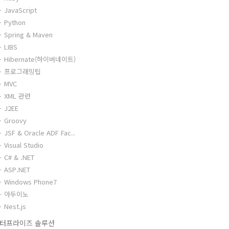
JavaScript
Python
Spring & Maven
LIBS
Hibernate(하이버네이트)
프로그래밍팁
MVC
XML 관련
J2EE
Groovy
JSF & Oracle ADF Fac..
Visual Studio
C# & .NET
ASP.NET
Windows Phone7
아두이노
Nest.js
터프라이즈 솔루션