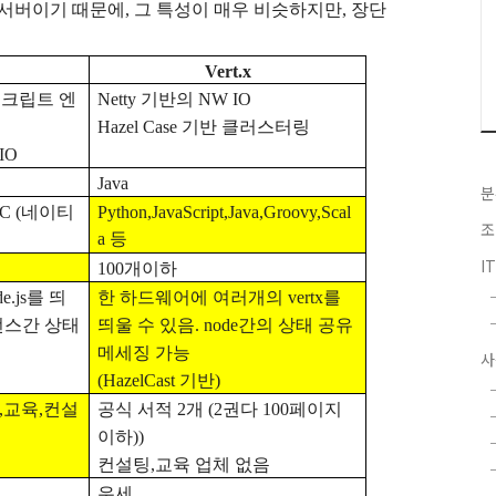
 서버이기 때문에
,
그 특성이 매우 비슷하지만
,
장단
Vert.x
크립트 엔
Netty
기반의
NW IO
Hazel Case
기반 클러스터링
IO
Java
분
 C (
네이티
Python,JavaScript,Java,Groovy,Scal
조
a
등
I
100
개이하
e.js
를 띄
한 하드웨어에 여러개의
vertx
를
스간 상태
띄울 수 있음
. node
간의 상태 공유
메세징 가능
사
(HazelCast
기반
)
,
교육
,
컨설
공식 서적
2
개
(2
권다
100
페이지
이하
))
컨설팅
,
교육 업체 없음
우세