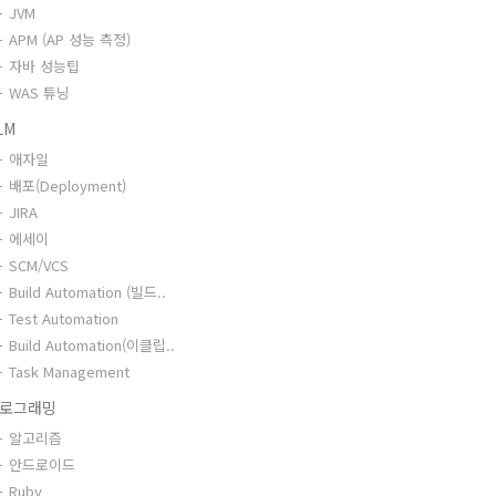
JVM
APM (AP 성능 측정)
자바 성능팁
WAS 튜닝
LM
애자일
배포(Deployment)
JIRA
에세이
SCM/VCS
Build Automation (빌드..
Test Automation
Build Automation(이클립..
Task Management
로그래밍
알고리즘
안드로이드
Ruby