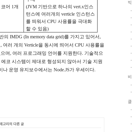
빅
U
코어
1
개
(JVM
기반으로 하나의
vert.x
인스
턴스에 여러개의
verticle
인스턴스
를 띄워서
CPU
사용률을 극대화
할 수 있음
)
반의
IMDG (In memory data grid)
를 가지고 있어서
,
로
,
여러 개의
Verticle
을 동시에 띄어서
CPU
사용률을
있으며
,
여러 프로그래밍 언어를 지원한다
.
기술적으
 에코 시스템이 제대로 형성되지 않아서 기술 지원
이나 운영 유지보수에서는
Node.JS
가 우세이다
.
비
클
카테고리의 다른 글