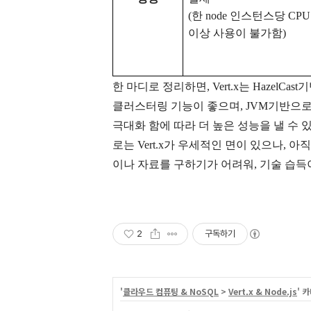
(
한
node
인스턴스당
CP
이상 사용이 불가함
)
한 마디로 정리하면
, Vert.x
는
HazelCast
기
클러스터링 기능이 좋으며
, JVM
기반으
극대화 함에 따라 더 높은 성능을 낼 수 
로는
Vert.x
가 우세적인 면이 있으나
,
아직
이나 자료를 구하기가 어려워
,
기술 습득
2
구독하기
'
클라우드 컴퓨팅 & NoSQL
>
Vert.x & Node.js
' 