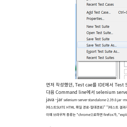
먼저 작성했던, Test cae를 IDE에서 Test
다음 Command line에서 selenium se
java -jar
selenium-server-standalone-2.39.0.j
{테스트SUITE HTML 파일 경로-절대경로}" "{테스트 결
이때 브라우져 종류는 *chrome으로하면 firefox가, *ex