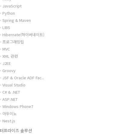
JavaScript
Python
Spring & Maven
LIBS
Hibernate(하이버네이트)
프로그래밍팁
MVC
XML 관련
J2EE
Groovy
JSF & Oracle ADF Fac..
Visual Studio
C# & .NET
ASP.NET
Windows Phone7
아두이노
Nest.js
터프라이즈 솔루션