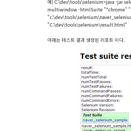
예) C:\dev\tools\selenium>java -jar sel
multiwindow -htmlSuite "*chrome" "
"c:\dev\tools\selenium\naver_seleni
"C:\dev\tools\selenium\result.html"
아래는 테스트 결과 생성된 리포트 이다.