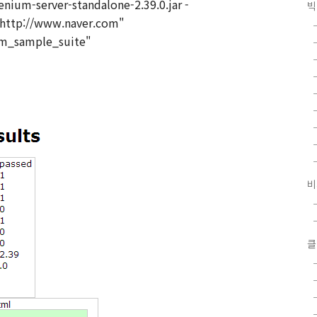
enium-server-standalone-2.39.0.jar -
빅
http://www.naver.com"
um_sample_suite"
비
클