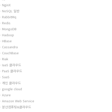
NginX
NoSQL 일반
RabbitMq
Redis
MongoDB
Hadoop
HBase
Cassandra
CouchBase
Riak
IaaS 클라우드
PaaS 클라우드
SaaS
개인 클라우드
google cloud
Azure
Amazon Web Service
분산컴퓨팅&클라우드