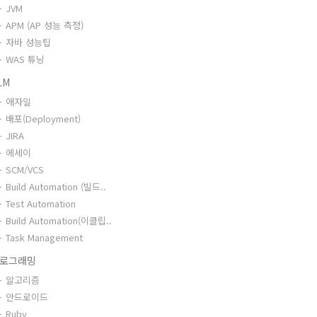
JVM
APM (AP 성능 측정)
자바 성능팁
WAS 튜닝
LM
애자일
배포(Deployment)
JIRA
에세이
SCM/VCS
Build Automation (빌드..
Test Automation
Build Automation(이클립..
Task Management
로그래밍
알고리즘
안드로이드
Ruby