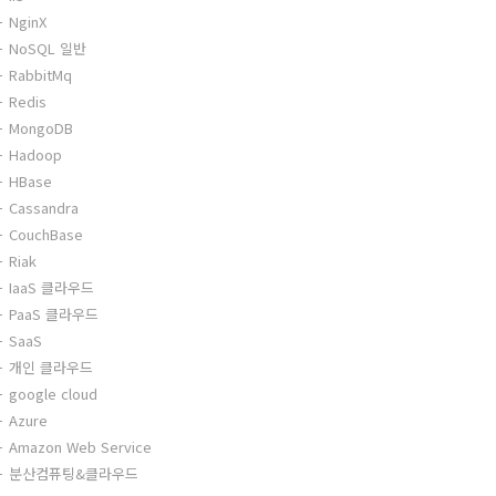
NginX
NoSQL 일반
RabbitMq
Redis
MongoDB
Hadoop
HBase
Cassandra
CouchBase
Riak
IaaS 클라우드
PaaS 클라우드
SaaS
개인 클라우드
google cloud
Azure
Amazon Web Service
분산컴퓨팅&클라우드