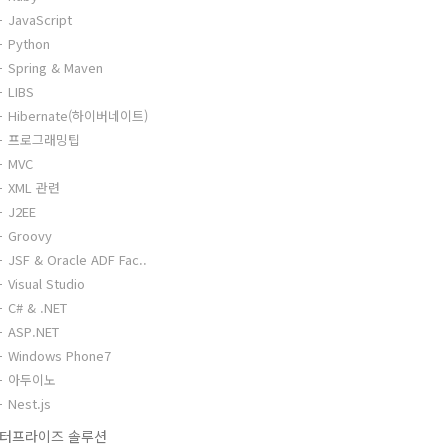
JavaScript
Python
Spring & Maven
LIBS
Hibernate(하이버네이트)
프로그래밍팁
MVC
XML 관련
J2EE
Groovy
JSF & Oracle ADF Fac..
Visual Studio
C# & .NET
ASP.NET
Windows Phone7
아두이노
Nest.js
터프라이즈 솔루션