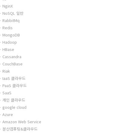
NginX
NoSQL 일반
RabbitMq
Redis
MongoDB
Hadoop
HBase
Cassandra
CouchBase
Riak
IaaS 클라우드
PaaS 클라우드
SaaS
개인 클라우드
google cloud
Azure
Amazon Web Service
분산컴퓨팅&클라우드