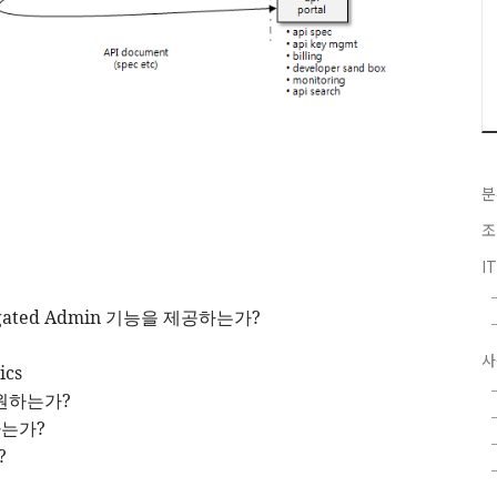
분
조
I
gated Admin
기능을 제공하는가
?
사
ics
원하는가
?
하는가
?
?