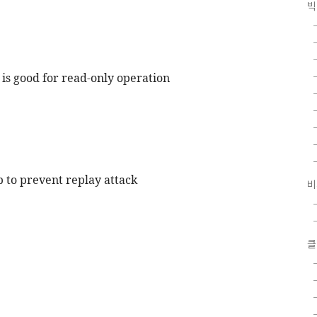
빅
 is good for read-only operation
 to prevent replay attack
비
클