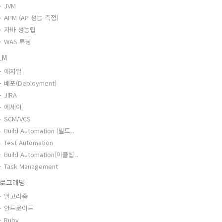
JVM
APM (AP 성능 측정)
자바 성능팁
WAS 튜닝
LM
애자일
배포(Deployment)
JIRA
에세이
SCM/VCS
Build Automation (빌드..
Test Automation
Build Automation(이클립..
Task Management
로그래밍
알고리즘
안드로이드
Ruby