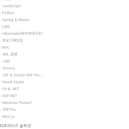
JavaScript
Python
Spring & Maven
LIBS
Hibernate(하이버네이트)
프로그래밍팁
MVC
XML 관련
J2EE
Groovy
JSF & Oracle ADF Fac..
Visual Studio
C# & .NET
ASP.NET
Windows Phone7
아두이노
Nest.js
터프라이즈 솔루션