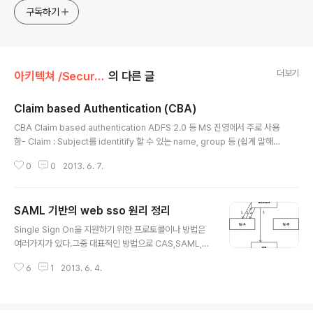
한 기술 멘토링과 강의 진행합니다. Linkedin :
구독하기
https://www.linkedin.com/in/terrycho75/
더보기
아키텍쳐 /Security & IDM
의 다른 글
Claim based Authentication (CBA)
글 내용
CBA Claim based authentication ADFS 2.0 등 MS 진영에서 주로 사용
함- Claim : Subject를 identitify 할 수 있는 name, group 등 (쉽게 말해서
attribute)- Token : Claim을 transpport하기 위한 packet ( 1개 이사으
0
0
2013. 6. 7.
이 claim이 packaging되며, digitial signature로 packaging됨) ex) SA
ML packaging도 하나의 Token의 예- Issuer: Token을 만드는 대상 (Idp
가 주로 Issuer가 되는 경우가 많음)- Secure Token Server (STS) : The
SAML 기반의 web sso 원리 정리
central issuing authority. (In most case STS works as ..
글 내용
Single Sign On을 지원하기 위한 프로토콜이나 방법은
여러가지가 있다.그중 대표적인 방법으로 CAS,SAML,O
Auth등이 있는데, CAS는 쿠기를 기반으로 하기 때문에
6
1
2013. 6. 4.
같은 도메인명 (xxx.domain.com yyy.domain.com)
사이에서만 SSO가 가능하다. (그만큼 구현도 쉽다.) OAu
th는 현재 B2C쪽에 많이 사용되는 프로토콜이고, 그리고