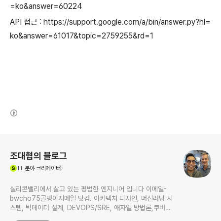
=ko&answer=60224
API 접근 : https://support.google.com/a/bin/answer.py?hl=
ko&answer=61017&topic=2759255&rd=1
(새창열림)
로그 정보
조대협의 블로그
(새창열림)
IT
분야 크리에이터
실리콘밸리에서 살고 있는 평범한 엔지니어 입니다 이메일-
bwcho75골뱅이지메일 닷컴. 아키텍처 디자인, 머신러닝 시
스템, 빅데이터 설계, DEVOPS/SRE, 애자일 방법론,쿠버네
티스,마이크로서비스, ChatGPT 생성형 AI , CTO 등에 대