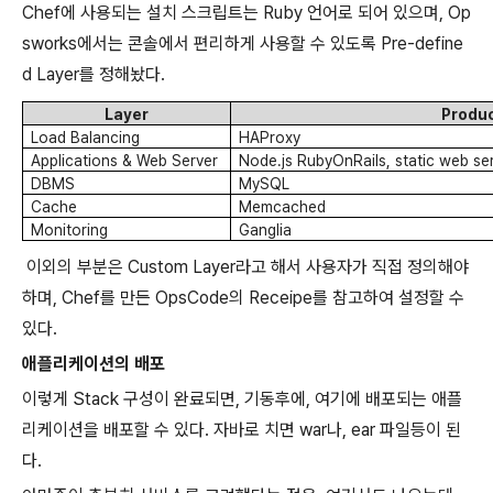
Chef
에 사용되는 설치 스크립트는
Ruby
언어로 되어 있으며
, Op
sworks
에서는 콘솔에서 편리하게 사용할 수 있도록
Pre-define
d Layer
를 정해놨다
.
Layer
Produ
Load Balancing
HAProxy
Applications & Web Server
Node.js RubyOnRails, static web se
DBMS
MySQL
Cache
Memcached
Monitoring
Ganglia
이외의 부분은
Custom Layer
라고 해서 사용자가 직접 정의해야
하며
, Chef
를 만든
OpsCode
의
Receipe
를 참고하여 설정할 수
있다
.
애플리케이션의 배포
이렇게
Stack
구성이 완료되면
,
기동후에
,
여기에 배포되는 애플
리케이션을 배포할 수 있다
.
자바로 치면
war
나
, ear
파일등이 된
다
.