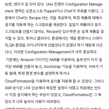
보면
,
정리가 잘 되어 있다
. Unix
진영의
Configuration Manage
ment
영역은 오픈소스로
Puppet
이나
Chef
가 주류를 이룬다
.
그
중에서
Chef
는
Recipe
라는 것을 제공하여
,
특정 제품에 대해서
설치를 자동화 하는 스크립트를 제공한다
.
일일이 제품마다 설치
스크립트를 만들지 않아도
, Recipe
만 입수하면 손 쉽게 제품을 설
치할 수 있다
.
특히나 클라우드 환경에서는 개발 환경이나 스테이
징
,QA
환경을 다이나믹하게 만들었다가 없앴다 하기 때문에 더군
다나
,
이러한
Configuration Management
가 아주 중요하다
.
기존에는
Amazon
이미지인
AMI
를 이용하여
,
솔루션이 미리 설
치된
AMI
를 만들어 놓고
, bootstrap
기능을 이용하여
,
서버가 기
동 될때
,
특정 환경 변수를 설정하게 하거나
CloudFormation
을 이용하여 설치를 자동화 할 수 있었다
.
그러나
AMI
방식은 너무 단순해서 복잡한 설정이 어렵고 처음에는 반드
시 직접 설치해야 하는 부담이 있었고
, CloudFormation
은 그 복
잡도가 너무 높아서 사용이 어려웠다
.