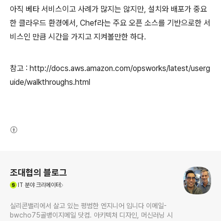
아직 베타 서비스이고 사례가 많지는 않지만
,
설치와 배포가 중요
한 클라우드 환경에서
, Chef
라는 주요 오픈 소스를 기반으로한 서
비스인 만큼 시간을 가지고 지켜볼만한 하다
.
참고
: http://docs.aws.amazon.com/opsworks/latest/userg
uide/walkthroughs.html
(새창열림)
로그 정보
조대협의 블로그
(새창열림)
IT
분야 크리에이터
실리콘밸리에서 살고 있는 평범한 엔지니어 입니다 이메일-
bwcho75골뱅이지메일 닷컴. 아키텍처 디자인, 머신러닝 시