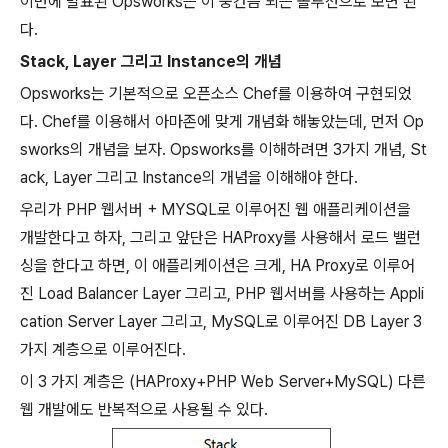
이번에 발표된
Opsworks
는 이 중간즘 되는 솔루션으로 보면 된
다
.
Stack, Layer
그리고
Instance
의 개념
Opsworks
는 기본적으로 오픈소스
Chef
를 이용하여 구현되었
다
. Chef
를 이용해서 아마존에 맞게 개념화 해놓았는데
,
먼저
Op
sworks
의 개념을 보자
. Opsworks
를 이해하려면
3
가지 개념
, St
ack, Layer
그리고
Instance
의 개념을 이해해야 한다
.
우리가
PHP
웹서버
+ MYSQL
로 이루어진 웹 애플리케이션을
개발한다고 하자
,
그리고 앞단은
HAProxy
를 사용해서 로드 밸런
싱을 한다고 하면
,
이 애플리케이션은 크게
, HA Proxy
로 이루어
진
Load Balancer Layer
그리고
, PHP
웹서버를 사용하는
Appli
cation Server Layer
그리고
, MySQL
로 이루어진
DB Layer 3
가지 계층으로 이루어진다
.
이
3
가지 계층은
(HAProxy+PHP Web Server+MySQL)
다른
웹 개발에도 반복적으로 사용될 수 있다
.