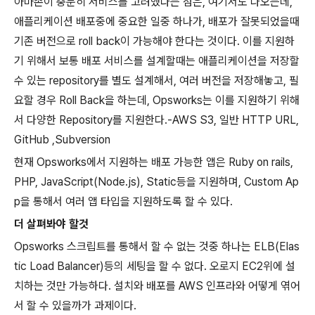
아마존이 충분히 서비스를 고려했다는 점은
,
여기서도 나오는데
,
애플리케이션 배포중에 중요한 일중 하나가
,
배포가 잘못되었을때
기존 버전으로
roll back
이 가능해야 한다는 것이다
.
이를 지원하
기 위해서 보통 배포 서비스를 설계할때는 애플리케이션을 저장할
수 있는
repository
를 별도 설계해서
,
여러 버전을 저장해놓고
,
필
요할 경우
Roll Back
을 하는데
, Opsworks
는 이를 지원하기 위해
서 다양한
Repository
를 지원한다
.-AWS S3,
일반
HTTP URL,
GitHub ,Subversion
현재
Opsworks
에서 지원하는 배포 가능한 앱은
Ruby on rails,
PHP, JavaScript(Node.js), Static
등을 지원하며
, Custom Ap
p
을 통해서 여러 앱 타입을 지원하도록 할 수 있다
.
더 살펴봐야 할것
Opsworks
스크립트를 통해서 할 수 없는 것중 하나는
ELB(Elas
tic Load Balancer)
등의 세팅을 할 수 없다
.
오로지
EC2
위에 설
치하는 것만 가능하다
.
설치와 배포를
AWS
인프라와 어떻게 엮어
서 할 수 있을까가 과제이다
.