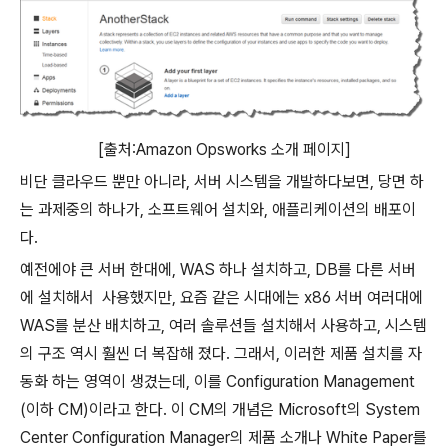
[출처:Amazon Opsworks 소개 페이지]
비단 클라우드 뿐만 아니라
,
서버 시스템을 개발하다보면
,
당면 하
는 과제중의 하나가
,
소프트웨어 설치와
,
애플리케이션의 배포이
다
.
예전에야 큰 서버 한대에
, WAS
하나 설치하고
, DB
를 다른 서버
에 설치해서
사용했지만
,
요즘 같은 시대에는
x86
서버 여러대에
WAS
를 분산 배치하고
,
여러 솔루션들 설치해서 사용하고
,
시스템
의 구조 역시 훨씬 더 복잡해 졌다
.
그래서
,
이러한 제품 설치를 자
동화 하는 영역이 생겼는데
,
이를
Configuration Management
(
이하
CM)
이라고 한다
.
이
CM
의 개념은
Microsoft
의
System
Center Configuration Manager
의 제품 소개나
White Paper
를