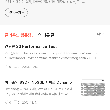
스템, 빅데이터 설계, DEVOPS/SRE, 애자일 방법론,쿠버네
티스,마이크로서비스, ChatGPT 생성형 AI , CTO 등에 대
한 기술 멘토링과 강의 진행합니다. Linkedin :
구독하기
https://www.linkedin.com/in/terrycho75/
더보기
클라우드 컴퓨팅 & NoSQL/Amazon Web Service
의 다른 글
간단한 S3 Performance Test
글 내용
스크립트 from boto.s3.connection import S3Connectionfrom boto.
s3.key import Keyimport time startime=time.time() conn = S3Con
nection(XXX','XXX') bucket = conn.create_bucket('terry-s3-perfo
0
3
2013. 1. 25.
rmance-test')for i in range(1,100):k = Key(bucket)k.key = "logfil
e%s" % ik.set_contents_from_filename('logfile origin')conn.close
()endtime = time.time() print 'Elaped time %s'% (endtime-startim
아마존의 SSD의 NoSQL 서비스 Dynamo
e) 위의 스크립트를 멀티프로세스로 돌려..
글 내용
Dynamo는 새롭게 소개된 AWS의 NoSQL서비스이다.
Key-Value 형태로 대용량의 데이타를 저장할 수 있으며,
고속의 데이타 access를 제공한다. 데이타 모델 먼저 데
0
0
2012. 12. 7.
이타 모델을 살펴보자, RDBMS의 일반적인 테이블 구조
와 유사하지만, 조금 더 유연성을 가지고 있다. RDBMS와