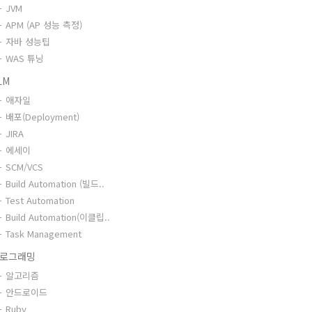
JVM
APM (AP 성능 측정)
자바 성능팁
WAS 튜닝
LM
애자일
배포(Deployment)
JIRA
에세이
SCM/VCS
Build Automation (빌드..
Test Automation
Build Automation(이클립..
Task Management
로그래밍
알고리즘
안드로이드
Ruby