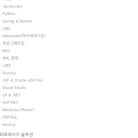
JavaScript
Python
Spring & Maven
LIBS
Hibernate(하이버네이트)
프로그래밍팁
MVC
XML 관련
J2EE
Groovy
JSF & Oracle ADF Fac..
Visual Studio
C# & .NET
ASP.NET
Windows Phone7
아두이노
Nest.js
터프라이즈 솔루션