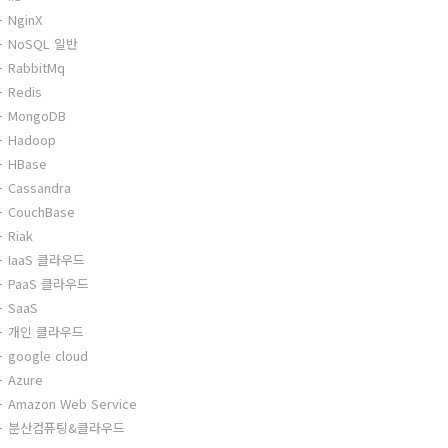
NginX
NoSQL 일반
RabbitMq
Redis
MongoDB
Hadoop
HBase
Cassandra
CouchBase
Riak
IaaS 클라우드
PaaS 클라우드
SaaS
개인 클라우드
google cloud
Azure
Amazon Web Service
분산컴퓨팅&클라우드