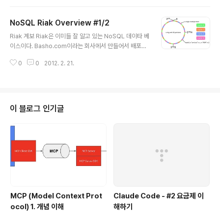
NoSQL Riak Overview #1/2
글 내용
Riak 계보 Riak은 이미들 잘 알고 있는 NoSQL 데이타 베
이스이다. Basho.com이라는 회사에서 만들어서 배포하
고 있고, 무료 버전인 Community version과 상용 기술
0
0
2012. 2. 21.
지원을 받을 수 있는 Enterprise version을 지원하고 있
다. NoSQL 계보는 크게 두 가지로 나눠지는데, Google
의 Big Table 논문을 기반으로 한 HBase,HyperTable
등과, Amazon Dynamo 논문을 기본으로 한 Cassand
ra등의 계열로 나뉘어 지며, Riak은 Dynamo 계열에 속
이 블로그 인기글
한다. 데이타 모델에 있어서는 Key,Value 저장형식을 취
하는데, Value는 JSON 문서가 저장되는 문서 저장형 데
이타 베이스 형식을 취하며, 이는 MongoDB나 CouchD
B와 유사..
MCP (Model Context Prot
Claude Code - #2 요금제 이
ocol) 1. 개념 이해
해하기