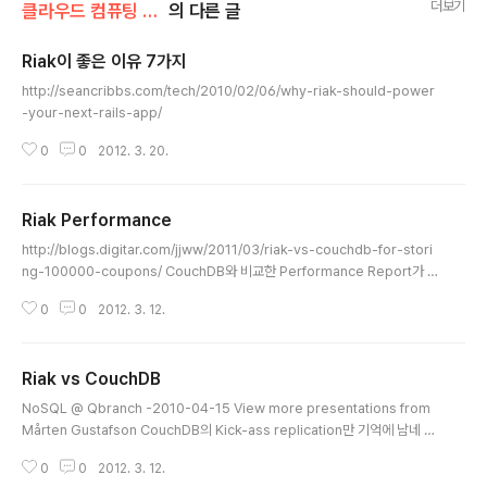
더보기
클라우드 컴퓨팅 & NoSQL/Riak
의 다른 글
Riak이 좋은 이유 7가지
글 내용
http://seancribbs.com/tech/2010/02/06/why-riak-should-power
-your-next-rails-app/
0
0
2012. 3. 20.
Riak Performance
글 내용
http://blogs.digitar.com/jjww/2011/03/riak-vs-couchdb-for-stori
ng-100000-coupons/ CouchDB와 비교한 Performance Report가 있
는데 Riak 0.14 버전 기준 작년 3월(1년전)이니 많은 변화는 있었겠지만 얻을
0
0
2012. 3. 12.
만한 데이타가 많다. Indexed insertion is 91% slower than storing jus
t the key data. MapReduce with indexes is 20% faster than MR o
n the data keys alone. MapReduce with indexes and key filters is
Riak vs CouchDB
32% faster than MR on the data keys alone. Addin..
글 내용
NoSQL @ Qbranch -2010-04-15 View more presentations from
Mårten Gustafson CouchDB의 Kick-ass replication만 기억에 남네 그
랴.
0
0
2012. 3. 12.