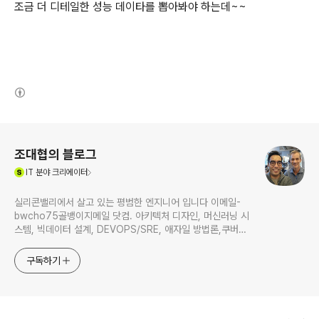
조금 더 디테일한 성능 데이타를 뽑아봐야 하는데~~
(새창열림)
로그 정보
조대협의 블로그
(새창열림)
IT
분야 크리에이터
실리콘밸리에서 살고 있는 평범한 엔지니어 입니다 이메일-
bwcho75골뱅이지메일 닷컴. 아키텍처 디자인, 머신러닝 시
스템, 빅데이터 설계, DEVOPS/SRE, 애자일 방법론,쿠버네
티스,마이크로서비스, ChatGPT 생성형 AI , CTO 등에 대
한 기술 멘토링과 강의 진행합니다. Linkedin :
구독하기
https://www.linkedin.com/in/terrycho75/