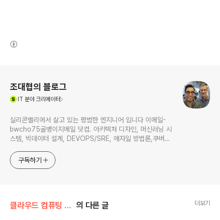
(새창열림)
로그 정보
조대협의 블로그
(새창열림)
IT
분야 크리에이터
실리콘밸리에서 살고 있는 평범한 엔지니어 입니다 이메일-
bwcho75골뱅이지메일 닷컴. 아키텍처 디자인, 머신러닝 시
스템, 빅데이터 설계, DEVOPS/SRE, 애자일 방법론,쿠버네
티스,마이크로서비스, ChatGPT 생성형 AI , CTO 등에 대
한 기술 멘토링과 강의 진행합니다. Linkedin :
구독하기
https://www.linkedin.com/in/terrycho75/
더보기
클라우드 컴퓨팅 & NoSQL/IaaS 클라우드
의 다른 글