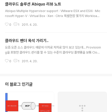
클라우드 솔루션 Abiquo 리뷰 노트
글 내용
Abiquo Multiple Hypervisor support · VMware ESX and ESXi · Mic
rosoft Hyper-V · Virtual Box · Xen · Citrix 특별한점 몇가지 Workload
management (VM Optimization 하는 기능 처럼 보이고) Network랑 St
0
1
2011. 4. 20.
orage Management 잘되는 것 처럼 보이시고 Resource Limit라는 기능
은 일종의 Allocated Resource 개념인데... (Limit 되기전 Warning, Limit
되면 enforce하는 기능) Multiple datacenter management 할 수 있는
클라우드 벤더 옥석 가리기..
기능도 있고 구성 컴포넌트 Abiquo Core: Contains the bussiness logi
글 내용
c ..
요즘 오픈 소스 클라우드 때문에 이자료 저자료 많이 보고 있는데... Provisioin
g을 포함한 클라우드 관리를 할 수 있는 수준의 클라우딩 플랫폼을 보통 Cloud
OS라고 부르는데, (여기는 Hypervisor를 뺀 모든것..) 흥미로운 자료를 발견
0
1
2011. 4. 20.
해서 기록 http://www.abiquo.com/files/white_paper_cloud_manag
ement_guide.pdf 언급되는 업체로는 Abiquo,CA,Cloud.com,Rackspa
ce,Enomaly,Eucalpytus,Nimbula,VMware 대 부분 다른 웹사이트 뒤지
다가도 많이 나오는 이름인데, 흥미로운 것 몇가지 정리해보면 Rackspace와
Cloud.com은 Openstack을 기반으로한 아키텍쳐를 가지고 있고, Racks
이 블로그 인기글
p..