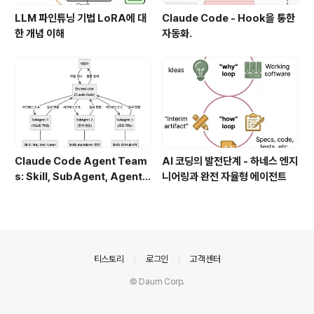
LLM 파인튜닝 기법 LoRA에 대
Claude Code - Hook을 통한
한 개념 이해
자동화.
Claude Code Agent Team
AI 코딩의 발전단계 - 하네스 엔지
s: Skill, SubAgent, Agent T
니어링과 완전 자율형 에이전트
eam 완전 정복
의안내
티스토리
로그인
고객센터
© Daum Corp.