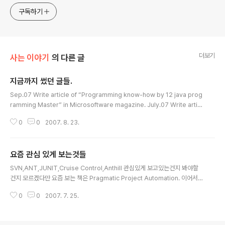
한 기술 멘토링과 강의 진행합니다. Linkedin :
구독하기
https://www.linkedin.com/in/terrycho75/
더보기
사는 이야기
의 다른 글
지금까지 썼던 글들.
글 내용
Sep.07 Write article of “Programming know-how by 12 java prog
ramming Master” in Microsoftware magazine. July.07 Write articl
e of “ESB to governance,technical guide for successful SOA” in
0
0
2007. 8. 23.
Microsoftware magazine. Mar.07 Write article of “What is SOA?H
ow to SOA?” in Microsoftware magazine Dec.06 Write article of
“SOA implementation strategy with BEA product” In Eweeks mag
요즘 관심 있게 보는것들
azine Nov.06 Write article ..
글 내용
SVN,ANT,JUNIT,Cruise Control,Anthill 관심있게 보고있는건지 봐야할
건지 모르겠다만 요즘 보는 책은 Pragmatic Project Automation. 이어서
봐야할것들이 SVN,JUNIT 이런 순서일것 같네... 엔지니어 생활만 하다가 개발
0
0
2007. 7. 25.
할려니까는 낮설어~~