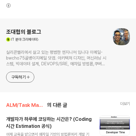
(새창열림)
로그 정보
조대협의 블로그
(새창열림)
IT
분야 크리에이터
실리콘밸리에서 살고 있는 평범한 엔지니어 입니다 이메일-
bwcho75골뱅이지메일 닷컴. 아키텍처 디자인, 머신러닝 시
스템, 빅데이터 설계, DEVOPS/SRE, 애자일 방법론,쿠버네
티스,마이크로서비스, ChatGPT 생성형 AI , CTO 등에 대
한 기술 멘토링과 강의 진행합니다. Linkedin :
구독하기
https://www.linkedin.com/in/terrycho75/
더보기
ALM/Task Management
의 다른 글
개발자가 하루에 코딩하는 시간은? (Coding
시간 Estimation 공식)
글 내용
어제 교육을 받으면서 애자일 기반의 방법론에서 개발 기