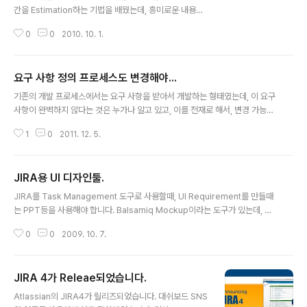
간을 Estimation하는 기법을 배웠는데, 흥미로운 내용이
있어서 포스팅한다. 스크럼과 같은 Iterative 기반의 개발
0
0
2010. 10. 1.
방법론을 사용할때, 각 Iteration이 약 4~6주라고 가정하
자 이 경우에는 Interation의 10%는 Planning에 소요되
고 25%는 Stabilization (Integration과 Bug 수정) 나
요구 사항 정의 프로세스도 변경해야...
머지 65%가 개발에 소요된다. 이 65%기간 동안 매일 2
글 내용
5% 정도는 다른 잡무 (회의,코드리뷰등)에 소요되고 남는
기존의 개발 프로세스에서는 요구 사항을 받아서 개발하는 형태였는데, 이 요구
시간인 75%만 개발 관련 작업에 사용되는데, 그중에서도
사항이 완벽하지 않다는 것은 누가나 알고 있고, 이를 전재로 해서, 변경 가능한
10%는 코딩전의 디자인에 소요된다. 그림으로 도식화 해
요구 사항을 기반으로 개발하는 프로세스가 애자일 프로세스 이다. 관리 관점
보면 다음과 같다. Design 시간 = Coding 시간 * 0.1 실
1
0
2011. 12. 5.
뿐만 아니라, 요구 사항을 수집하는 관점도 변화가 필요한데 요구 사항은 고객
제 소요시간 (Cl..
이 정해주는 것이 아니라, 스스로 정하는 것이다. 고객에게 요구 사항을 받은 것
이 완벽하다고 판단하지 말고, 요구 사항이 부족한 부분은 Develop하고, 완벽
JIRA용 UI 디자인툴.
하게 만들어 나갈것. 즉 고객이나 다른 사람에게 요구 사항 정의에 대해 의존하
글 내용
지 말고, 커뮤니케이션, 가정, 레퍼런스를 통하여 스스로 요구 사항을 정리할 수
JIRA를 Task Management 도구로 사용할때, UI Requirement를 만들때
있도록 해야 한다. 완벽하지 않은 요구 사항에 대해서는 1. 고객에게 요구 사항
는 PPT등을 사용해야 합니다. Balsamiq Mockup이라는 도구가 있는데, 이
을 커뮤케..
도구를 이용하면 JIRA상에서 간단한 UI를 쉽게 디자인해서 Task에 붙일 수 있
0
0
2009. 10. 7.
습니다. http://www.vimeo.com/1696395?pg=embed&sec=16963
95 호주에서 ARAIN씨가 소개해주셨습니다. ㄳ :)
JIRA 4가 Releae되었습니다.
글 내용
Atlassian의 JIRA4가 릴리즈되었습니다. 대쉬보드 SNS