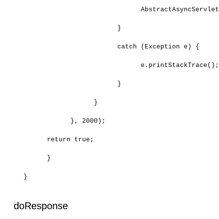
                              AbstractAsyncServle
                        }
                        catch (Exception e) {
                              e.printStackTrace()
                        }
                  }
            }, 2000);
      return true;
      }
}
doResponse