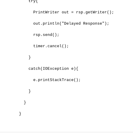
      try{
        PrintWriter out = rsp.getWriter();
        out.println("Delayed Response");
        rsp.send();
        timer.cancel();
      }
      catch(IOException e){
        e.printStackTrace();
      }
    }
  }
로그 정보