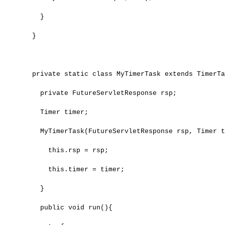
    } 
  }
  private static class MyTimerTask extends TimerT
    private FutureServletResponse rsp;
    Timer timer;
    MyTimerTask(FutureServletResponse rsp, Timer 
      this.rsp = rsp;
      this.timer = timer;
    }
    public void run(){