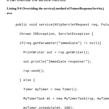
Listing 9-6 Overriding the service() method of FutureResponseServlet.j
ava
  public void service(HttpServletRequest req, Fut
    throws IOException, ServletException {
    if(req.getParameter("immediate") != null){
      PrintWriter out = rsp.getWriter();
      out.println("Immediate response!");
      rsp.send();
    } else {
      Timer myTimer = new Timer();
      MyTimerTask mt = new MyTimerTask(rsp, myTim
      myTimer.schedule(mt, 100);