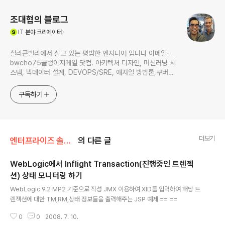
조대협의 블로그
(새창열림)
IT
분야 크리에이터
실리콘밸리에서 살고 있는 평범한 엔지니어 입니다 이메일-
bwcho75골뱅이지메일 닷컴. 아키텍처 디자인, 머신러닝 시
스템, 빅데이터 설계, DEVOPS/SRE, 애자일 방법론,쿠버네
티스,마이크로서비스, ChatGPT 생성형 AI , CTO 등에 대
한 기술 멘토링과 강의 진행합니다. Linkedin :
구독하기
https://www.linkedin.com/in/terrycho75/
더보기
엔터프라이즈 솔루션/BEA WebLogic
의 다른 글
WebLogic에서 Inflight Transaction(진행중인 트렌젝
션) 상태 모니터링 하기
글 내용
WebLogic 9.2 MP2 기준으로 작성 JMX 이용하여 XID를 입력하여 해당 트
렌젝션에 대한 TM,RM,상태 정보들을 출력해주는 JSP 예제 == ==
0
0
2008. 7. 10.