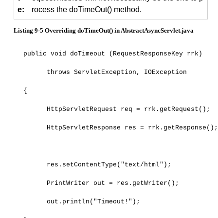
e:
rocess the doTimeOut() method.
Listing 9-5 Overriding doTimeOut() in AbstractAsyncServlet.java
public void doTimeout (RequestResponseKey rrk)
      throws ServletException, IOException
{
      HttpServletRequest req = rrk.getRequest();
      HttpServletResponse res = rrk.getResponse()
      res.setContentType("text/html");
      PrintWriter out = res.getWriter();
      out.println("Timeout!");