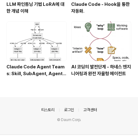
LLM 파인튜닝 기법 LoRA에 대
Claude Code - Hook을 통한
한 개념 이해
자동화.
Claude Code Agent Team
AI 코딩의 발전단계 - 하네스 엔지
s: Skill, SubAgent, Agent T
니어링과 완전 자율형 에이전트
eam 완전 정복
의안내
티스토리
로그인
고객센터
© Daum Corp.