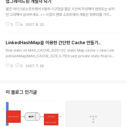
업그레이드된 개발자 되기
글 내용
월간 마이크로소프트웨어 9월에 기고한글 짧은 시간에 작성해서 완성도는 낮지
만 고려해서 읽어주세요. == 시점의 변화 소프트웨어 개발은 컴퓨터를 가지고
개발자가 하는 작업이다. 그러나 좀더 깊게 생각해보면 소프트웨어 개발은 결국
3
6
2007. 8. 20.
사람과 사람이 하는 작업이다. 소프트웨어 개발 작업을 하는 데 있어서, 기술적
인 면이 아닌 생각하고 일을 하는 면에서 조금 관점을 변화시켜야 할것들을 살
펴보자. 1. 지금 무엇을 하고 있는가? 소프트웨어 개발 프로젝트뿐만 아니라, 지
LinkedHashMap을 이용한 간단한 Cache 만들기..
금 하고 있는 일의 의미와 목적에 대해서 생각해 본적이 있는가? 모든 일에는 그
글 내용
목적을 위해서 제때 적절한 사람이 해야 할 일이 있기 마련이다. 일을 하다 보면,
final static int MAX_CACHE_SIZE=20; static Map cache = new Link
일에 대한 목적과 원래 의미는 잊혀지고 전혀 엉뚱한 이슈에 많은 시간을 낭비
edHashMap(MAX_CACHE_SIZE,0.75f,true){ private static final lon
하는 경우가 많..
g serialVersionUID = 1; @Override protected boolean removeEl
0
0
2007. 7. 28.
destEntry (Map.Entry eldest) { return size() > MAX_CACHE_SIZE; }
}; private synchronized void putCache(String userId,List list){ cac
he.put(userId, list); } private synchronized List getCache(String u
serId){ return..
이 블로그 인기글