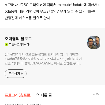
※ 그러나 JDBC 드라이버에 따라서 executeUpdate에 대해서 u
pdate에 대한 리턴값이 무조건 0인경우가 있을 수 있기 때문에
반영전에 테스트를 필요로 한다.
로그 정보
조대협의 블로그
(새창열림)
IT
분야 크리에이터
실리콘밸리에서 살고 있는 평범한 엔지니어 입니다 이메일-
bwcho75골뱅이지메일 닷컴. 아키텍처 디자인, 머신러닝 시
스템, 빅데이터 설계, DEVOPS/SRE, 애자일 방법론,쿠버네
티스,마이크로서비스, ChatGPT 생성형 AI , CTO 등에 대
한 기술 멘토링과 강의 진행합니다. Linkedin :
구독하기
https://www.linkedin.com/in/terrycho75/
더보기
프로그래밍/프로그래밍팁
의 다른 글