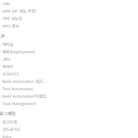
JVM
APM (AP 성능 측정)
자바 성능팁
WAS 튜닝
LM
애자일
배포(Deployment)
JIRA
에세이
SCM/VCS
Build Automation (빌드..
Test Automation
Build Automation(이클립..
Task Management
로그래밍
알고리즘
안드로이드
Ruby