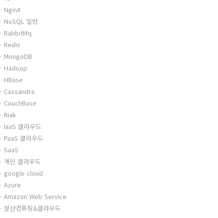
NginX
NoSQL 일반
RabbitMq
Redis
MongoDB
Hadoop
HBase
Cassandra
CouchBase
Riak
IaaS 클라우드
PaaS 클라우드
SaaS
개인 클라우드
google cloud
Azure
Amazon Web Service
분산컴퓨팅&클라우드