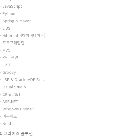
JavaScript
Python
Spring & Maven
LIBS
Hibernate(하이버네이트)
프로그래밍팁
MVC
XML 관련
J2EE
Groovy
JSF & Oracle ADF Fac..
Visual Studio
C# & .NET
ASP.NET
Windows Phone7
아두이노
Nest.js
터프라이즈 솔루션