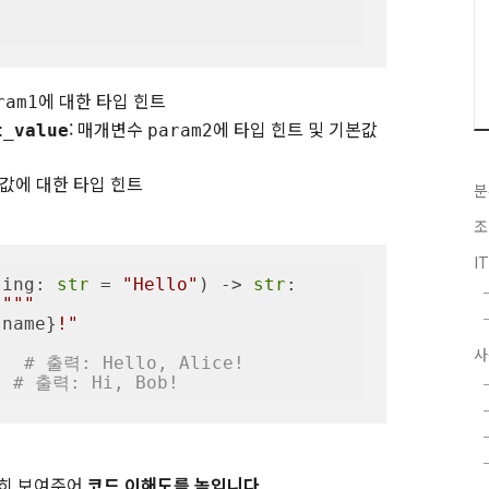
에 대한 타입 힌트
ram1
: 매개변수
에 타입 힌트 및 기본값
t_value
param2
 값에 대한 타입 힌트
분
조
I
ting: 
str
 = 
"Hello"
) -> 
str
:
"""
{name}
!"
사
   
# 출력: Hello, Alice!
  
# 출력: Hi, Bob!
확히 보여주어
코드 이해도를 높입니다.