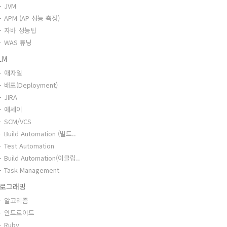
JVM
APM (AP 성능 측정)
자바 성능팁
WAS 튜닝
LM
애자일
배포(Deployment)
JIRA
에세이
SCM/VCS
Build Automation (빌드..
Test Automation
Build Automation(이클립..
Task Management
로그래밍
알고리즘
안드로이드
Ruby