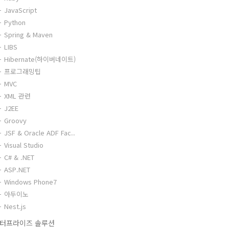
JavaScript
Python
Spring & Maven
LIBS
Hibernate(하이버네이트)
프로그래밍팁
MVC
XML 관련
J2EE
Groovy
JSF & Oracle ADF Fac..
Visual Studio
C# & .NET
ASP.NET
Windows Phone7
아두이노
Nest.js
터프라이즈 솔루션