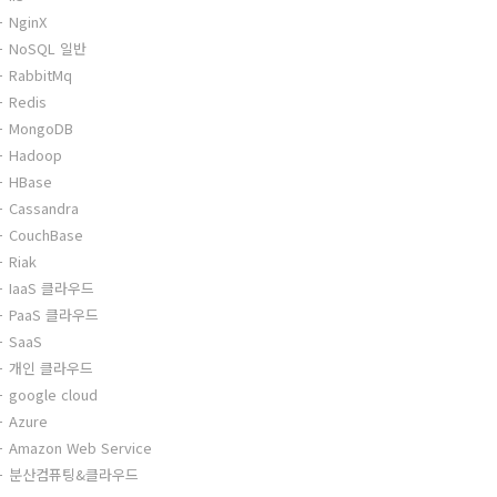
NginX
NoSQL 일반
RabbitMq
Redis
MongoDB
Hadoop
HBase
Cassandra
CouchBase
Riak
IaaS 클라우드
PaaS 클라우드
SaaS
개인 클라우드
google cloud
Azure
Amazon Web Service
분산컴퓨팅&클라우드