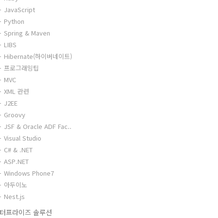
JavaScript
Python
Spring & Maven
LIBS
Hibernate(하이버네이트)
프로그래밍팁
MVC
XML 관련
J2EE
Groovy
JSF & Oracle ADF Fac..
Visual Studio
C# & .NET
ASP.NET
Windows Phone7
아두이노
Nest.js
터프라이즈 솔루션