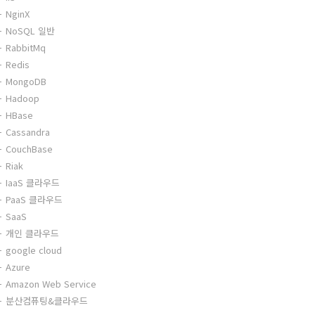
NginX
NoSQL 일반
RabbitMq
Redis
MongoDB
Hadoop
HBase
Cassandra
CouchBase
Riak
IaaS 클라우드
PaaS 클라우드
SaaS
개인 클라우드
google cloud
Azure
Amazon Web Service
분산컴퓨팅&클라우드