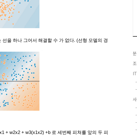
선을 하나 그어서 해결할 수 가 없다. (선형 모델의 경
분
조
I
사
1 + w2x2 + w3(x1x2) +b 로 세번째 피쳐를 앞의 두 피