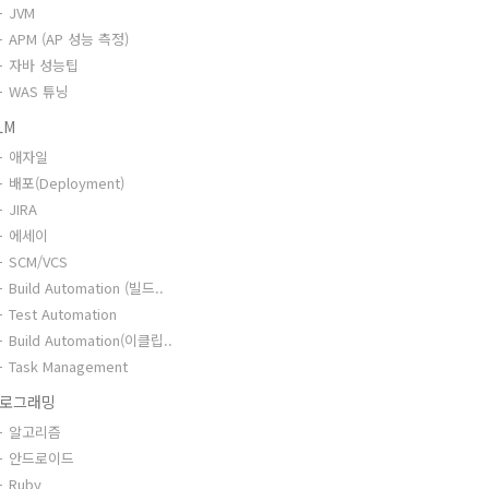
JVM
APM (AP 성능 측정)
자바 성능팁
WAS 튜닝
LM
애자일
배포(Deployment)
JIRA
에세이
SCM/VCS
Build Automation (빌드..
Test Automation
Build Automation(이클립..
Task Management
로그래밍
알고리즘
안드로이드
Ruby