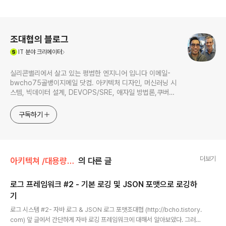
로그 정보
조대협의 블로그
(새창열림)
IT
분야 크리에이터
실리콘밸리에서 살고 있는 평범한 엔지니어 입니다 이메일-
bwcho75골뱅이지메일 닷컴. 아키텍처 디자인, 머신러닝 시
스템, 빅데이터 설계, DEVOPS/SRE, 애자일 방법론,쿠버네
티스,마이크로서비스, ChatGPT 생성형 AI , CTO 등에 대
한 기술 멘토링과 강의 진행합니다. Linkedin :
구독하기
https://www.linkedin.com/in/terrycho75/
더보기
아키텍쳐 /대용량 아키텍쳐
의 다른 글
로그 프레임워크 #2 - 기본 로깅 및 JSON 포맷으로 로깅하
기
글 내용
로그 시스템 #2- 자바 로그 & JSON 로그 포맷조대협 (http://bcho.tistory.
com) 앞 글에서 간단하게 자바 로깅 프레임워크에 대해서 알아보았다. 그러면