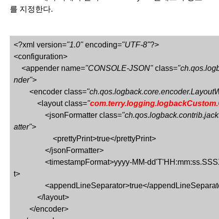
를 지정한다.
<?xml version=
"1.0"
 encoding=
"UTF-8"
?>
<configuration>
    <appender name=
"CONSOLE-JSON"
 class=
"ch.qos.lo
nder"
>
        <encoder class=
"ch.qos.logback.core.encoder.Layou
            <layout class=
"
com.terry.logging.logbackCustom
                <jsonFormatter class=
"ch.qos.logback.contrib.ja
atter"
>
                    <prettyPrint>true</prettyPrint>
                </jsonFormatter>
                <timestampFormat>yyyy-MM-dd'T'HH:mm:ss.SSSXXX</timestampForma
t>
                <appendLineSeparator>true</appendLineSeparat
            </layout>
        </encoder>