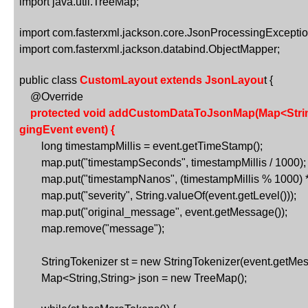
import java.util.TreeMap;
import com.fasterxml.jackson.core.JsonProcessingExceptio
import com.fasterxml.jackson.databind.ObjectMapper;
public class 
CustomLayout extends JsonLayou
t {
    @Override
protected void addCustomDataToJsonMap(Map<String
gingEvent event) {
        long timestampMillis = event.getTimeStamp();
        map.put("timestampSeconds", timestampMillis / 1000);
        map.put("timestampNanos", (timestampMillis % 1000)
        map.put("severity", String.valueOf(event.getLevel()));
        map.put("original_message", event.getMessage());
        map.remove("message");
        StringTokenizer st = new StringTokenizer(event.getMes
Map<String,String> json = new TreeMap();