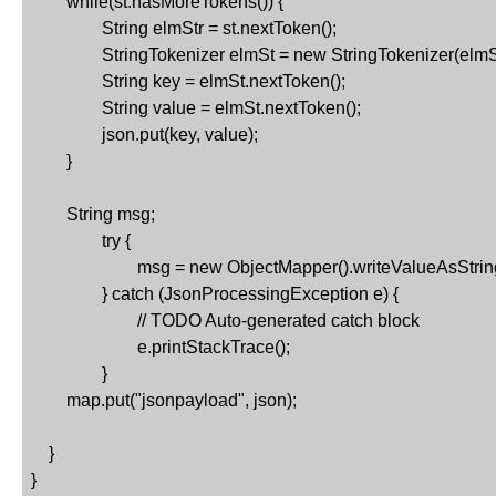
while(st.hasMoreTokens()) {
String elmStr = st.nextToken();
StringTokenizer elmSt = new StringTokenizer(elmStr
String key = elmSt.nextToken();
String value = elmSt.nextToken();
json.put(key, value);
        }
String msg;
try {
msg = new ObjectMapper().writeValueAsString
} catch (JsonProcessingException e) {
// TODO Auto-generated catch block
e.printStackTrace();
}
map.put("jsonpayload", json);
    }
}