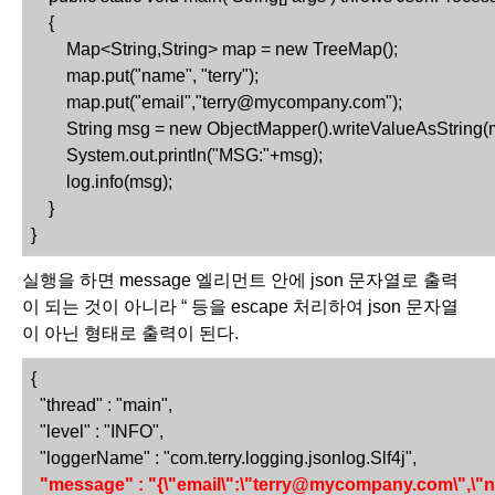
    {
Map<String,String> map = new TreeMap();
map.put("name", "terry");
map.put("email","terry@mycompany.com");
String msg = new ObjectMapper().writeValueAsString(
System.out.println("MSG:"+msg);
log.info(msg);
    }
}
실행을 하면 message 엘리먼트 안에 json 문자열로 출력
이 되는 것이 아니라 “ 등을 escape 처리하여 json 문자열
이 아닌 형태로 출력이 된다. 
{
  "thread" : "main",
  "level" : "INFO",
  "loggerName" : "com.terry.logging.jsonlog.Slf4j",
"message" : "{\"email\":\"terry@mycompany.com\",\"na