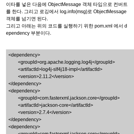
이타를 넣은 다음에 ObjectMessage 객체 타입으로 컨버트
를 한다. 그리고 로깅에서 log.info(msg)로 ObjectMessage 
객체를 넘기면 된다. 
그리고 아래는 위의 코드를 실행하기 위한 pom.xml 에서 d
ependency 부분이다.
<dependency>
<groupId>org.apache.logging.log4j</groupId>
<artifactId>log4j-slf4j18-impl</artifactId>
<version>2.11.2</version>
</dependency>
<dependency>
<groupId>com.fasterxml.jackson.core</groupId>
<artifactId>jackson-core</artifactId>
<version>2.7.4</version>
</dependency>
<dependency>
<groupId>com.fasterxml.jackson.core</groupId>