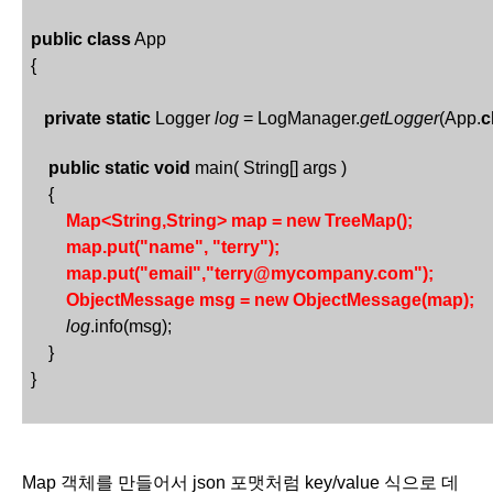
public
class
 App 
{
private
static
 Logger 
log
 = LogManager.
getLogger
(App.
c
public
static
void
 main( String[] args )
    {
Map<String,String> map = new TreeMap();
map.put("name", "terry");
map.put("email","terry@mycompany.com");
ObjectMessage msg = new ObjectMessage(map);
log
.info(msg);
    }
}
Map 객체를 만들어서 json 포맷처럼 key/value 식으로 데