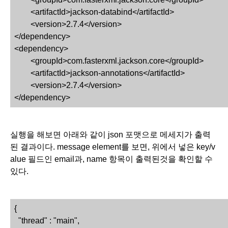
<artifactId>jackson-databind</artifactId>
<version>2.7.4</version>
</dependency>
<dependency>
<groupId>com.fasterxml.jackson.core</groupId>
<artifactId>jackson-annotations</artifactId>
<version>2.7.4</version>
</dependency>
실행을 해보면 아래와 같이 json 포맷으로 메세지가 출력
된 결과이다. message element를 보면, 위에서 넣은 key/v
alue 필드인 email과, name 항목이 출력된것을 확인할 수 
있다. 
{
  "thread" : "main",