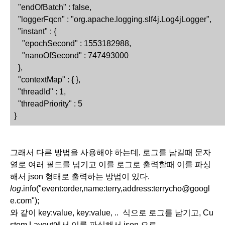
  "endOfBatch" : false,
  "loggerFqcn" : "org.apache.logging.slf4j.Log4jLogger",
  "instant" : {
    "epochSecond" : 1553182988,
    "nanoOfSecond" : 747493000
  },
  "contextMap" : { },
  "threadId" : 1,
  "threadPriority" : 5
}
그래서 다른 방법을 사용해야 하는데, 로그를 남길때 문자
열로 여러 필드를 넘기고 이를 로그로 출력할때 이를 파싱
해서 json 형태로 출력하는 방법이 있다. 
log
.info("event:order,name:terry,address:terrycho@googl
e.com");
와 같이 key:value, key:value, ..  식으로 로그를 남기고, Cu
stom Layout에서 이를 파싱해서 json 으로