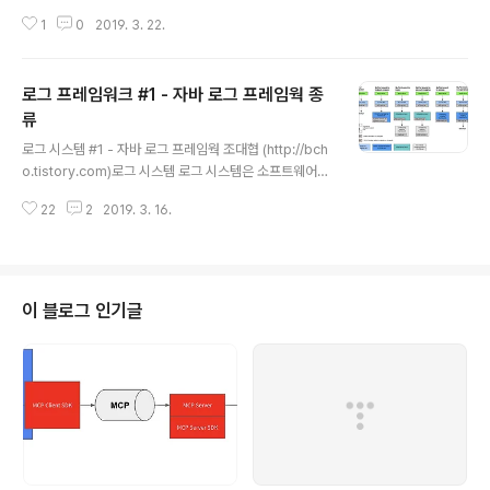
앞에서 추천한 slf4j와 log4j2로 실제 로깅을 구현해보자SLF4J + log4j2메
1
0
2019. 3. 22.
이븐 프로젝트를 열고 dependencies 부분에 아래 의존성을 추가한다. 버전
은 최신 버전을 확인하도록 한다. artifactid가 log4j-slf4j-impl 이지만, log
4j가 아니라 log4j2가 사용된다. org.apache.logging.log4jlog4j-slf4j-i
로그 프레임워크 #1 - 자바 로그 프레임웍 종
mpl2.11.2 다음 log4j2의 설정 정보 파일인 log4j2.properties 파일을 sr
c/main/resources 디렉토리 아래에 다음과 같이 생성..
류
글 내용
로그 시스템 #1 - 자바 로그 프레임웍 조대협 (http://bch
o.tistory.com)로그 시스템 로그 시스템은 소프트웨어의
이벤트를 기록 함으로써, 소프트웨어 동작 상태를 파악하
22
2
2019. 3. 16.
고 문제가 발생했을때 이 동작 파악을 통해서 소프트웨어
의 문제를 찾아내고 해결하기 위해서 디자인 되었다. 주로
로그 파일이라는 형태로 하나의 파일에 이벤트들을 기록하
였다. 그러나 소프트웨어 스택이 OS, 미들웨어, 사용자 애
플리케이션 (자바나 파이썬등으로 구현된 애플리케이션)으
이 블로그 인기글
로 점점 다중화되고 시스템이 대형화 되면서 한대가 아니
라 여러대의 서버에 로그를 기록하고 또한 마이크로 서비
스 아키텍처로 인하여 서버 컴포넌트가 분산됨에 따라서
로그를 수집해야할 포인트가 많아지게 되었다. 이로 인해
서 로그 시스템이 분산 환경을 지원..