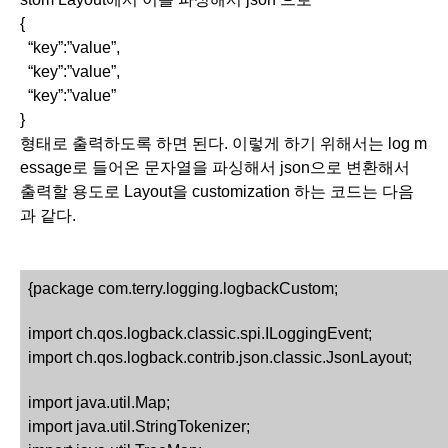
{ 
  “key”:”value”,
  “key”:”value”,
  “key”:”value”
}
형태로 출력하도록 하면 된다. 이렇게 하기 위해서는 log m
essage로 들어온 문자열을 파싱해서 json으로 변환해서 
출력할 용도로 Layout을 customization 하는 코드는 다음
과 같다. 
{package com.terry.logging.logbackCustom;
import ch.qos.logback.classic.spi.ILoggingEvent;
import ch.qos.logback.contrib.json.classic.JsonLayout;
import java.util.Map;
import java.util.StringTokenizer;