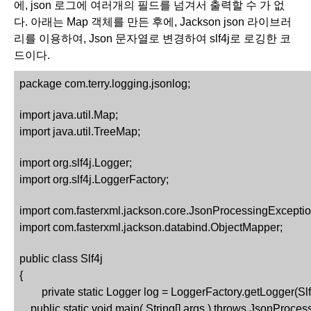
에, json 로그에 여러개의 필드를 넘겨서 출력할 수 가 없
다. 아래는 Map 객체를 만든 후에, Jackson json 라이브러
리를 이용하여, Json 문자열로 변경하여 slf4j로 로깅한 코
드이다. 
package com.terry.logging.jsonlog;
import java.util.Map;
import java.util.TreeMap;
import org.slf4j.Logger;
import org.slf4j.LoggerFactory;
import com.fasterxml.jackson.core.JsonProcessingExceptio
import com.fasterxml.jackson.databind.ObjectMapper;
public class Slf4j 
{
private static Logger log = LoggerFactory.getLogger(Slf
    public static void main( String[] args ) throws JsonProc