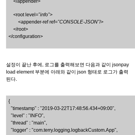
    </appender>
    <root level=
"info"
>
        <appender-ref ref=
"CONSOLE-JSON"
/>
    </root>
</configuration>
설정이 끝난 후에, 로그를 출력해보면 다음과 같이 jsonpay
load element 부분에 아래와 같이 json 형태로 로그가 출력
된다. 
{
  "timestamp" : "2019-03-22T17:48:56.434+09:00",
  "level" : "INFO",
  "thread" : "main",
  "logger" : "com.terry.logging.logbackCustom.App",