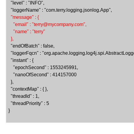
  "level" : "INFO",
  "loggerName" : "com.terry.logging.jsonlog.App",
  "message" : {
    "email" : "terry@mycompany.com",
    "name" : "terry"
  },
  "endOfBatch" : false,
  "loggerFqcn" : "org.apache.logging.log4j.spi.AbstractLogg
  "instant" : {
    "epochSecond" : 1553245991,
    "nanoOfSecond" : 414157000
  },
  "contextMap" : { },
  "threadId" : 1,
  "threadPriority" : 5
}