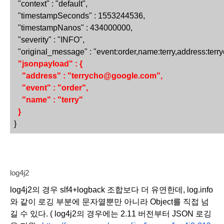
  "context" : "default",
  "timestampSeconds" : 1553244536,
  "timestampNanos" : 434000000,
  "severity" : "INFO",
  "original_message" : "event:order,name:terry,address:te
  "jsonpayload" : {
    "address" : "terrycho@google.com",
    "event" : "order",
    "name" : "terry"
  }
}
log4j2
log4j2의 경우 slf4+logback 조합보다 더 유연한데, log.info 
와 같이 로깅 부분에 문자열뿐만 아니라 Object를 직접 넘
길 수 있다. ( log4j2의 경우에는 2.11 버전부터 JSON 로깅