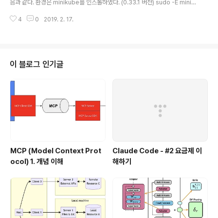
음과 같다. 환경은 minikube를 인스톨하였다. (0.33.1 버전) sudo -E minik
ube start --vm-driver=none --extra-config=kubelet.resolv-conf
4
0
2019. 2. 17.
=/run/systemd/resolve/resolv.conf 쿠버네티스를 우분투에서 실행할
때, 별도의 Virtual Machine 없이 실행이 가능하다. VM 없이 실행하려면 --v
m-driver=none 옵션을 줘야 한다. 이때, Local DNS Pod 가 기동될때 문
제가 생기는데, 이를 해결하기 위해서 --extra-config=kubelet.resolv-co
nf=/run/systemd/resolve/resolv.conf ..
이 블로그 인기글
MCP (Model Context Prot
Claude Code - #2 요금제 이
ocol) 1. 개념 이해
해하기