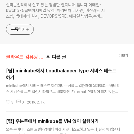
실리콘밸리에서 살고 있는 평범한 엔지니어 입니다 이메일-
bwcho75골뱅이지메일 닷컴. 아키텍처 디자인, 머신러닝 시
스템, 빅데이터 설계, DEVOPS/SRE, 애자일 방법론,쿠버네
티스,마이크로서비스, ChatGPT 생성형 AI , CTO 등에 대
한 기술 멘토링과 강의 진행합니다. Linkedin :
구독하기
https://www.linkedin.com/in/terrycho75/
더보기
클라우드 컴퓨팅 & NoSQL/도커 & 쿠버네티스
의 다른 글
[팁] minikube에서 Loadbalancer type 서비스 테스트
하기
글 내용
minikube에서 서비스 테스트 하기미니쿠베를 로컬환경에 설치하고 쿠버네티
스 서비스를 로드 밸런서 타입으로 배포하면, External IP할당이 되지 않는다.
그래서 아래 그림과 같이 External-IP가 계속 으로 보이게 된다. NAME TYP
3
0
2019. 2. 17.
E CLUSTER-IP EXTERNAL-IP PORT(S) AGEkubernetes ClusterIP
10.96.0.1 443/TCP 7d2hmy-service LoadBalancer 10.105.173.146
8080:31203/TCP 4m10s 그러면 미니쿠베에서 서비스를 테스트하려면 어
[팁] 우분투에서 minikube를 VM 없이 실행하기
떻게 해야 할까? 미니쿠베는 서비스를 테스트하기 위해서 service라는 명령을
글 내용
제공한다. 아래 그림과 같이 minikube service {쿠버네티스 서비스명} 을 입
요즘 쿠버네티스를 로컬환경에서 이것 저것 테스트하고 있는데, 실행 방법은 다
력하..