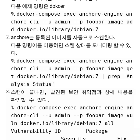
다음 예제 명령은 dokcer
docker-compose exec anchore-engine an
% 
chore-cli --u admin --p foobar image ad
d docker.io/library/debian:7
anchore는 등록된 이미지를 자동으로 스캔한다.
다음 명령어를 이용하면 스캔 상태를 모니터링 할 수 있
다. 
docker-compose exec anchore-engine an
% 
chore-cli --u admin --p foobar image ge
t docker.io/library/debian:7 | grep 'An
alysis Status'
스캔이 끝나면, 발견된 보안 취약점과 상세 내용을 
확인할 수 있다.
% docker-compose exec anchore-engine an
chore-cli --u admin --p foobar image vu
ln docker.io/library/debian:7 all
Vulnerability ID        Package                  
                Severity          Fix         