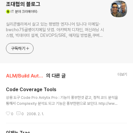
조대협의 블로그
(새창열림)
IT
분야 크리에이터
실리콘밸리에서 살고 있는 평범한 엔지니어 입니다 이메일-
bwcho75골뱅이지메일 닷컴. 아키텍처 디자인, 머신러닝 시
스템, 빅데이터 설계, DEVOPS/SRE, 애자일 방법론,쿠버네
티스,마이크로서비스, ChatGPT 생성형 AI , CTO 등에 대
한 기술 멘토링과 강의 진행합니다. Linkedin :
구독하기
https://www.linkedin.com/in/terrycho75/
더보기
ALM/Build Automation (빌드 자동화)
의 다른 글
Code Coverage Tools
글 내용
상용 도구 Code Pro Anlytix Pro : 기능이 풍부한것 같고, 정적 코드 분석을
통해서 Complexity 분석도 되고 기능은 풍부한편으로 보인다. http://www.i
nstantiations.com/codepro/analytix/server/index.html Clover : 다
0
0
2008. 2. 1.
들 잘 아는 툴 이미들 많이 사용하고 있고, 널리 알려진 만큼 다른 시스템 (CI툴
이나 Issue Tracking Tool, 소스 관리툴)들과의 통합도 쉽다. 오픈소스 Cob
ertura - 요즘 가장 유행하는 툴이 아닐까도 싶고.. 사용이 쉽고 직관적이다. 추
이제는 Trac