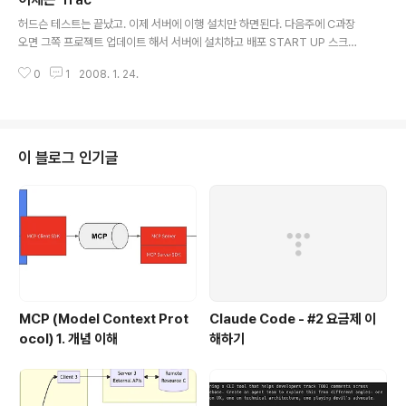
천할만한 툴 EMMA-꽤 오래된듯한 툴 같은데... 여기저기 사례도 충분한거 같
글 내용
고 이클립스 플러그인도 지원한다. 마음에 드는것중 하나가 컴파일이 이미 다된
허드슨 테스트는 끝났고. 이제 서버에 이행 설치만 하면된다. 다음주에 C과장
j..
오면 그쪽 프로젝트 업데이트 해서 서버에 설치하고 배포 START UP 스크립
트 구성하고 테스트들 구성 추가해주면 될테고. 오늘부터는 TRAC설치다. htt
0
1
2008. 1. 24.
p://sourceforge.net/projects/traconwindows/ 여기에 쉬운 설치 방법
이 있어서 참고~~
이 블로그 인기글
MCP (Model Context Prot
Claude Code - #2 요금제 이
ocol) 1. 개념 이해
해하기