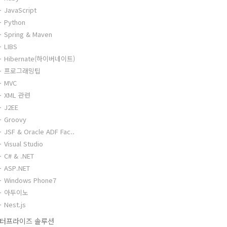
JavaScript
Python
Spring & Maven
LIBS
Hibernate(하이버네이트)
프로그래밍팁
MVC
XML 관련
J2EE
Groovy
JSF & Oracle ADF Fac..
Visual Studio
C# & .NET
ASP.NET
Windows Phone7
아두이노
Nest.js
터프라이즈 솔루션