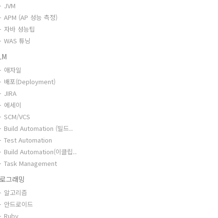
JVM
APM (AP 성능 측정)
자바 성능팁
WAS 튜닝
LM
애자일
배포(Deployment)
JIRA
에세이
SCM/VCS
Build Automation (빌드..
Test Automation
Build Automation(이클립..
Task Management
로그래밍
알고리즘
안드로이드
Ruby