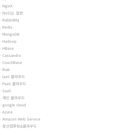
NginX
NoSQL 일반
RabbitMq
Redis
MongoDB
Hadoop
HBase
Cassandra
CouchBase
Riak
IaaS 클라우드
PaaS 클라우드
SaaS
개인 클라우드
google cloud
Azure
Amazon Web Service
분산컴퓨팅&클라우드