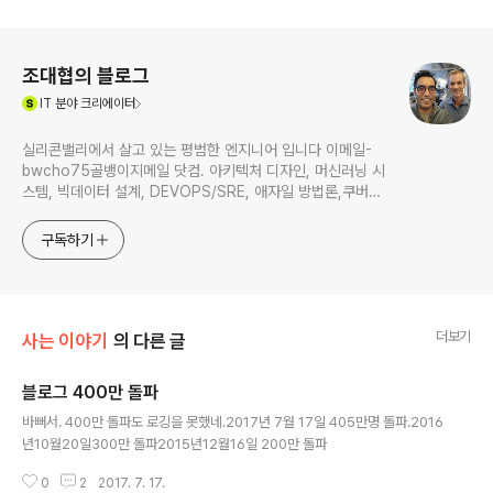
로그 정보
조대협의 블로그
(새창열림)
IT
분야 크리에이터
실리콘밸리에서 살고 있는 평범한 엔지니어 입니다 이메일-
bwcho75골뱅이지메일 닷컴. 아키텍처 디자인, 머신러닝 시
스템, 빅데이터 설계, DEVOPS/SRE, 애자일 방법론,쿠버네
티스,마이크로서비스, ChatGPT 생성형 AI , CTO 등에 대
한 기술 멘토링과 강의 진행합니다. Linkedin :
구독하기
https://www.linkedin.com/in/terrycho75/
더보기
사는 이야기
의 다른 글
블로그 400만 돌파
글 내용
바뻐서. 400만 돌파도 로깅을 못했네.2017년 7월 17일 405만명 돌파.2016
년10월20일300만 돌파2015년12월16일 200만 돌파
0
2
2017. 7. 17.