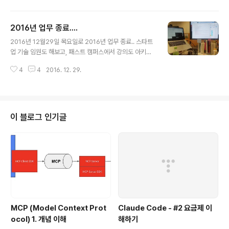
2016년 업무 종료....
글 내용
2016년 12월29일 목요일로 2016년 업무 종료.. 스타트
업 기술 임원도 해보고, 패스트 캠퍼스에서 강의도 아키텍
쳐 강의도 하고, 애자일 컨설팅, 대용량 서비스 아키텍쳐 컨
4
4
2016. 12. 29.
설팅...그리고 구글에 들어와서 천재들도 많이 만나고, 빅데
이타 분석 영역도 시작하고, 머신러닝도 시작하고... 정말
다사다난한 한해였다. 많은 경험과 특히나 고민이 많은 해
였고... 아직도 부족한게 많은 것을 깨달은 한해였다.몇일간
짧은 휴가지만 앞으로의 계획도 세우고.. 내년에는 머신러
이 블로그 인기글
닝쪽에 집중도 하고... 조금 더 많은 일을 잘 할 수 있는 한해
이기를 바라며가족들 건강하고 내년에는 부디 좋은일만 생
겨서 행복한 한해가 되었으면 좋겠다.
MCP (Model Context Prot
Claude Code - #2 요금제 이
ocol) 1. 개념 이해
해하기