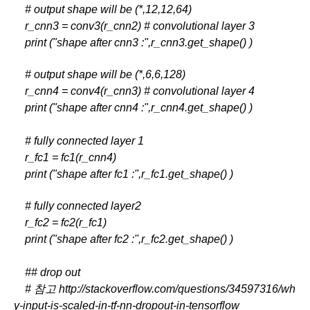
    # output shape will be (*,12,12,64)
    r_cnn3 = conv3(r_cnn2) # convolutional layer 3
    print ("shape after cnn3 :",r_cnn3.get_shape() )
    # output shape will be (*,6,6,128)
    r_cnn4 = conv4(r_cnn3) # convolutional layer 4
    print ("shape after cnn4 :",r_cnn4.get_shape() )
    # fully connected layer 1
    r_fc1 = fc1(r_cnn4)
    print ("shape after fc1 :",r_fc1.get_shape() )
    # fully connected layer2
    r_fc2 = fc2(r_fc1)
    print ("shape after fc2 :",r_fc2.get_shape() )
    ## drop out
    # 참고 http://stackoverflow.com/questions/34597316/wh
y-input-is-scaled-in-tf-nn-dropout-in-tensorflow