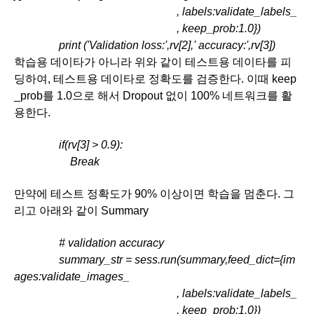
                                                          , labels:validate_labels_
                                                          , keep_prob:1.0})
                print ('Validation loss:',rv[2],' accuracy:',rv[3])
학습용 데이타가 아니라 위와 같이 테스트용 데이타를 피
딩하여, 테스트용 데이타로 정확도를 검증한다. 이때 keep
_prob를 1.0으로 해서 Dropout 없이 100% 네트워크를 활
용한다.
  if(rv[3] > 0.9):
                    Break
만약에 테스트 정확도가 90% 이상이면 학습을 멈춘다. 그
리고 아래와 같이 Summary
             # validation accuracy
                summary_str = sess.run(summary,feed_dict={im
ages:validate_images_ 
                                                          , labels:validate_labels_
                                                          , keep_prob:1.0})