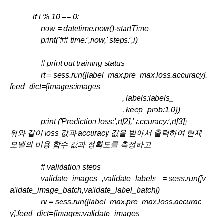
            if i % 10 == 0:
                now = datetime.now()-startTime
                print('## time:',now,' steps:',i)         
                # print out training status
                rt = sess.run([label_max,pre_max,loss,accuracy],
feed_dict={images:images_ 
                                                          , labels:labels_
                                                          , keep_prob:1.0})
                print ('Prediction loss:',rt[2],' accuracy:',rt[3])
위와 같이 loss 값과 accuracy 값을 받아서 출력하여 현재 
모델의 비용 함수 값과 정확도를 측정하고
                # validation steps
                validate_images_,validate_labels_ = sess.run([v
alidate_image_batch,validate_label_batch])
                rv = sess.run([label_max,pre_max,loss,accurac
y],feed_dict={images:validate_images_ 