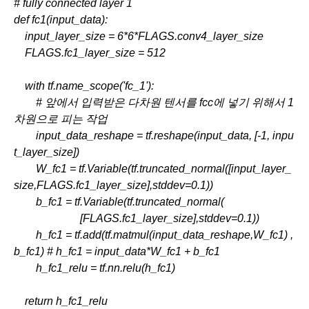
# fully connected layer 1
def fc1(input_data):
    input_layer_size = 6*6*FLAGS.conv4_layer_size
    FLAGS.fc1_layer_size = 512
    with tf.name_scope('fc_1'):
        # 앞에서 입력받은 다차원 텐서를 fcc에 넣기 위해서 1
차원으로 피는 작업
        input_data_reshape = tf.reshape(input_data, [-1, inpu
t_layer_size])
        W_fc1 = tf.Variable(tf.truncated_normal([input_layer_
size,FLAGS.fc1_layer_size],stddev=0.1))
        b_fc1 = tf.Variable(tf.truncated_normal(
                        [FLAGS.fc1_layer_size],stddev=0.1))
        h_fc1 = tf.add(tf.matmul(input_data_reshape,W_fc1) , 
b_fc1) # h_fc1 = input_data*W_fc1 + b_fc1
        h_fc1_relu = tf.nn.relu(h_fc1)
    return h_fc1_relu