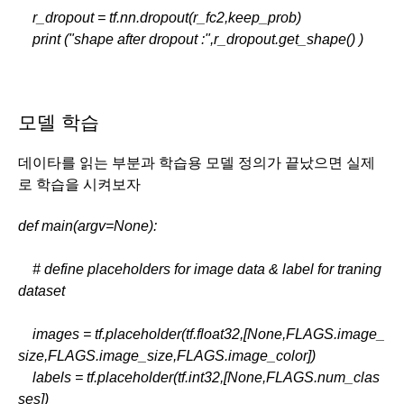
    r_dropout = tf.nn.dropout(r_fc2,keep_prob)
    print ("shape after dropout :",r_dropout.get_shape() ) 
모델 학습
데이타를 읽는 부분과 학습용 모델 정의가 끝났으면 실제
로 학습을 시켜보자
def main(argv=None):
    # define placeholders for image data & label for traning 
dataset
    images = tf.placeholder(tf.float32,[None,FLAGS.image_
size,FLAGS.image_size,FLAGS.image_color])
    labels = tf.placeholder(tf.int32,[None,FLAGS.num_clas
ses])