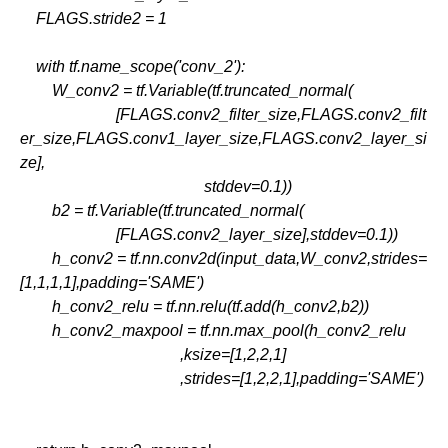
    FLAGS.stride2 = 1
    with tf.name_scope('conv_2'):
        W_conv2 = tf.Variable(tf.truncated_normal(
                        [FLAGS.conv2_filter_size,FLAGS.conv2_filt
er_size,FLAGS.conv1_layer_size,FLAGS.conv2_layer_si
ze],
                                              stddev=0.1))
        b2 = tf.Variable(tf.truncated_normal(
                        [FLAGS.conv2_layer_size],stddev=0.1))
        h_conv2 = tf.nn.conv2d(input_data,W_conv2,strides=
[1,1,1,1],padding='SAME')
        h_conv2_relu = tf.nn.relu(tf.add(h_conv2,b2))
        h_conv2_maxpool = tf.nn.max_pool(h_conv2_relu
                                        ,ksize=[1,2,2,1]
                                        ,strides=[1,2,2,1],padding='SAME')