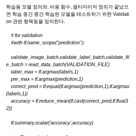
학습용 모델 정의와, 비용 함수, 옵티마이저 정의가 끝났으
면 학습 중간 중간 학습된 모델을 테스트하기 위한 Validati
on 관련 항목등을 정의한다.
    # for validation
    #with tf.name_scope("prediction"):
    validate_image_batch,validate_label_batch,validate_fil
e_batch = read_data_batch(VALIDATION_FILE)
    label_max = tf.argmax(labels,1)
    pre_max = tf.argmax(prediction,1)
    correct_pred = tf.equal(tf.argmax(prediction,1),tf.argmax
(labels,1))
    accuracy = tf.reduce_mean(tf.cast(correct_pred,tf.float3
2))
    tf.summary.scalar('accuracy',accuracy)