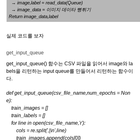
  → image,label = read_data(Queue)
  → image_data = 이미지 데이타 뻥튀기
Return image_data,label
실제 코드를 보자 
get_input_queue
get_input_queue() 함수는 CSV 파일을 읽어서 image와 la
bels을 리턴하는 input queue를 만들어서 리턴하는 함수이
다.
def get_input_queue(csv_file_name,num_epochs = Non
e):
    train_images = []
    train_labels = []
    for line in open(csv_file_name,'r'):
        cols = re.split(',|\n',line)
        train_images.append(cols[0])