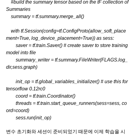
    #build the summary tensor based on the tF collection of 
Summaries
    summary = tf.summary.merge_all()
    with tf.Session(config=tf.ConfigProto(allow_soft_place
ment=True, log_device_placement=True)) as sess:
        saver = tf.train.Saver() # create saver to store training 
model into file
        summary_writer = tf.summary.FileWriter(FLAGS.log_
dir,sess.graph)
        init_op = tf.global_variables_initializer() # use this for 
tensorflow 0.12rc0
        coord = tf.train.Coordinator()
        threads = tf.train.start_queue_runners(sess=sess, co
ord=coord)
        sess.run(init_op)
변수 초기화와 세션이 준비되었기 때문에 이제 학습을 시