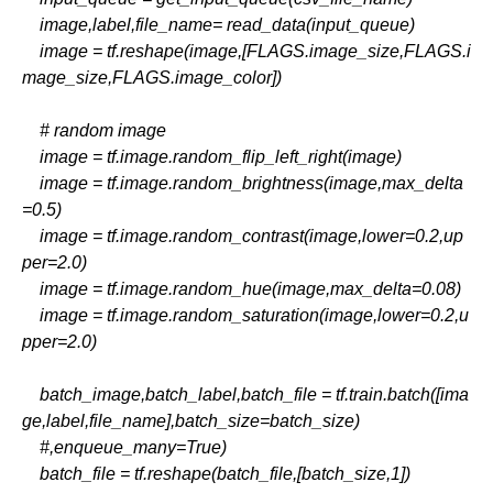
    image,label,file_name= read_data(input_queue)
    image = tf.reshape(image,[FLAGS.image_size,FLAGS.i
mage_size,FLAGS.image_color])
    # random image
    image = tf.image.random_flip_left_right(image)
    image = tf.image.random_brightness(image,max_delta
=0.5)
    image = tf.image.random_contrast(image,lower=0.2,up
per=2.0)
    image = tf.image.random_hue(image,max_delta=0.08)
    image = tf.image.random_saturation(image,lower=0.2,u
pper=2.0)
    batch_image,batch_label,batch_file = tf.train.batch([ima
ge,label,file_name],batch_size=batch_size)
    #,enqueue_many=True)
    batch_file = tf.reshape(batch_file,[batch_size,1])