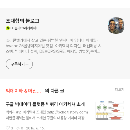
로그 정보
조대협의 블로그
(새창열림)
IT
분야 크리에이터
실리콘밸리에서 살고 있는 평범한 엔지니어 입니다 이메일-
bwcho75골뱅이지메일 닷컴. 아키텍처 디자인, 머신러닝 시
스템, 빅데이터 설계, DEVOPS/SRE, 애자일 방법론,쿠버네
티스,마이크로서비스, ChatGPT 생성형 AI , CTO 등에 대
한 기술 멘토링과 강의 진행합니다. Linkedin :
구독하기
https://www.linkedin.com/in/terrycho75/
더보기
빅데이타 & 머신러닝/Google BigQuery
의 다른 글
구글 빅데이타 플랫폼 빅쿼리 아키텍쳐 소개
글 내용
빅쿼리 #2-아키텍쳐 조대협 (http://bcho.tistory.com)
이번글에서는 앞에서 소개한 구글의 대용량 데이타 저장/
분석 시스템인 빅쿼리의 내부 아키텍쳐에 대해서 알아보도
3
0
2016. 6. 16.
록 한다.컬럼 기반 저장소다음과 같은 테이블이 있다고 하