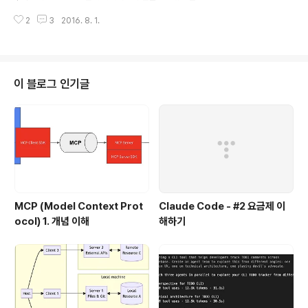
by gem을 이용하여 손쉽게 플러그인을 설치할 수 있다.
형준님이 "Presto + Zeppelin을 이용한 초간단 BI 구축
병렬 로딩이 가능하다. 예를 들어 여러개의 파일을 동시에
2
3
2016. 8. 1.
사례"라는 발표 자료를 보았다. http://www.slideshare.
로..
net/babokim/presto-zeppelin-bi 오픈 소스 기술들
을 조합하여, 초간단하게 빅데이타 분석 플랫폼을 만든 사
례 인데, 상당히 실용적이기도 하고, 좋은 조합인것 같아서,
마침 구글 빅쿼리에 대한 자료를 정리하던중 비슷한 시나
이 블로그 인기글
리오로 BI 대쉬 보드를 만들어보았다.Fluentd를 이용해서
실시간으로 데이타를 수집하고, 이를 빅쿼리에 저장한 다
음에 iPython nodebook (aka Jupyter)로 대쉬보드를
만드는 예제이다..
MCP (Model Context Prot
Claude Code - #2 요금제 이
ocol) 1. 개념 이해
해하기