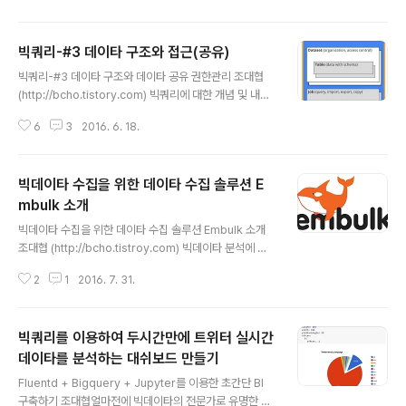
자 전통적인 데이타 베이스는 파일에 물리적으로 데이타를
저장할때 개념 적으로 다음과 같은 방식으로 저장한다. FIL
빅쿼리-#3 데이타 구조와 접근(공유)
E 1 : “001;Cho;Terry;Seoul;30,002;Lee;Simon;Su
글 내용
won;40,003;Kim;Carl;Busan;22” 그래서 하나의 레코
빅쿼리-#3 데이타 구조와 데이타 공유 권한관리 조대협
드를 가지고 오면 그 레코드에 해당하는 모든 값을 가지고
(http://bcho.tistory.com) 빅쿼리에 대한 개념 및 내부
올 수 있다. 반면 컬럼 기반 저장소의 경우에는 각 컬럼을
구조에 대한 이해가 끝났으면, 빅쿼리의 데이타 구조와, 데
다음과 같이 다른 파일에 나눠서 저장한다. FILE 1: 001:C
6
3
2016. 6. 18.
이타에 대한 권한 관리에 대해서 알아보도록 한다.데이타
ho,002:Lee,00..
구조빅쿼리의 데이타 구조는 다음과 같은 논리 구조를 갖
는다. 일반적인 RDBMS와 크게 다르지 않다. 데이타 구조
빅데이타 수집을 위한 데이타 수집 솔루션 E
프로젝트 (Project)먼저 프로젝트라는 개념을 가지고 있
다. 하나의 프로젝트에는 여러개의 데이타셋이 들어갈 수
mbulk 소개
글 내용
있다. 데이타셋 (Dataset)데이타셋은 MySQL의 DB와
빅데이타 수집을 위한 데이타 수집 솔루션 Embulk 소개
같은 개념으로, 여러개의 테이블을 가지고 있는 테이블의
조대협 (http://bcho.tistroy.com) 빅데이타 분석에 있
집합이다. 이 단위로 다른 사용자와 데이타를 공유할 수 있
어서, 아키텍쳐적으로 중요한 모듈중의 하나는 여러 서버
다.테이블 (Table)데이타를 저장하고 있는 테이블이다. 잡
2
1
2016. 7. 31.
로 부터 생성되는 데이타를 어떻게 모을 것인가이다. 얼마
(J..
전에, 일본의 사례를 보다가 눈에 띄는 솔루션이 있어서 주
말을 통해서 이런 저런 테스트를 해봤다. Embulk 소개Em
빅쿼리를 이용하여 두시간만에 트위터 실시간
bulk라는 솔루션인데, fluentd를 만들었던 사람이 만들었
다고 한다.여러 종류의 데이타 소스에서 데이타를 읽어서
데이타를 분석하는 대쉬보드 만들기
글 내용
로딩을 할 수 있다. 주요 특징을 보면플러그인 형태로 여러
Fluentd + Bigquery + Jupyter를 이용한 초간단 BI
개의 소스와 타겟을 지원한다. jRuby로 개발이 되어서 ru
구축하기 조대협얼마전에 빅데이타의 전문가로 유명한 김