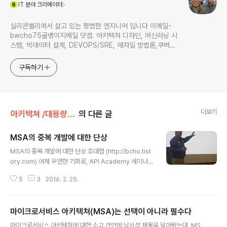
(새창열림)
IT
분야 크리에이터
실리콘밸리에서 살고 있는 평범한 엔지니어 입니다 이메일-
bwcho75골뱅이지메일 닷컴. 아키텍처 디자인, 머신러닝 시
스템, 빅데이터 설계, DEVOPS/SRE, 애자일 방법론,쿠버네
티스,마이크로서비스, ChatGPT 생성형 AI , CTO 등에 대
한 기술 멘토링과 강의 진행합니다. Linkedin :
구독하기
https://www.linkedin.com/in/terrycho75/
더보기
아키텍쳐 /대용량 아키텍쳐
의 다른 글
MSA의 중복 개발에 대한 단상
글 내용
MSA의 중복 개발에 대한 단상 조대협 (http://bcho.tist
ory.com) 어제 우연한 기회로, API Academy 세미나에
다녀왔습니다.발표자는 Mike Amundsen 이라는 분으
5
3
2016. 2. 25.
로, CA의 API 아카데미의 일원이며, OReilly 출판사를 통
해서 REST API에 대한 저서를 집필한 분이기도 합니다.h
ttp://www.oreilly.com/pub/au/1192 API 아카데미였
마이크로서비스 아키텍쳐(MSA)는 선택이 아니라 필수다
지만, 결국 MSA와 조직 문화 소통으로 수렴되는 내용이었
글 내용
습니다만, MSA 에 관련하여 재미있는 접근이 있어서 남겨
마이크로서비스 아키텍쳐에 대한 소고 간만에 낚시성 제목을 달아봤는데, MS