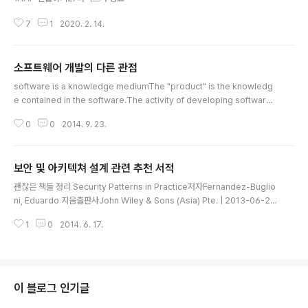
7
1
2020. 2. 14.
소프트웨어 개발의 다른 관점
글 내용
software is a knowledge mediumThe "product" is the knowledg
e contained in the software.The activity of developing software i
s the activity of acquiring specific types of knowledge and transl
0
0
2014. 9. 23.
ating that knowlege into a specific language form know as "cod
e"
보안 및 아키텍쳐 설계 관련 추천 서적
글 내용
괜찮은 책들 정리 Security Patterns in Practice저자Fernandez-Buglio
ni, Eduardo 지음출판사John Wiley & Sons (Asia) Pte. | 2013-06-25
출간카테고리과학/기술책소개Learn to combine security theory an... S
1
0
2014. 6. 17.
ecurity 전반에 걸쳐, 인증, 암호화, 인가등 다양한 시나리오에 대해서 패턴 중
심으로 설명, 개념 잡기 아주 좋음 Oauth 2.0 Identity and Access Manag
ement Patterns저자Martin Spasovski 지음출판사Packt Publishing |
2013-11-28 출간카테고리Oauth 2.0 Identity and Access Managem
ent Patterns책소..
이 블로그 인기글