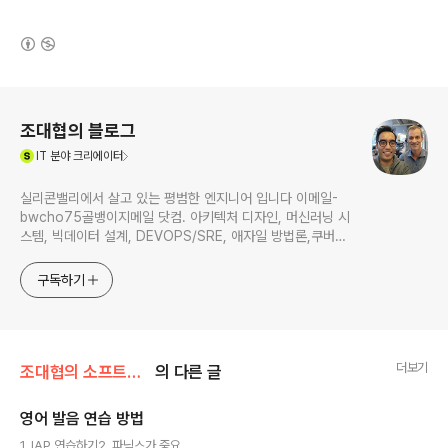
(새창열림)
로그 정보
조대협의 블로그
(새창열림)
IT
분야 크리에이터
실리콘밸리에서 살고 있는 평범한 엔지니어 입니다 이메일-
bwcho75골뱅이지메일 닷컴. 아키텍처 디자인, 머신러닝 시
스템, 빅데이터 설계, DEVOPS/SRE, 애자일 방법론,쿠버네
티스,마이크로서비스, ChatGPT 생성형 AI , CTO 등에 대
한 기술 멘토링과 강의 진행합니다. Linkedin :
구독하기
https://www.linkedin.com/in/terrycho75/
더보기
조대협의 소프트웨어 개발
의 다른 글
영어 발음 연습 방법
글 내용
1. IAP 연습하기2. 파닉스가 중요