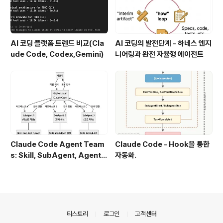
AI 코딩 플랫폼 트렌드 비교(Cla
AI 코딩의 발전단계 - 하네스 엔지
ude Code, Codex,Gemini)
니어링과 완전 자율형 에이전트
Claude Code Agent Team
Claude Code - Hook을 통한
s: Skill, SubAgent, Agent T
자동화.
eam 완전 정복
의안내
티스토리
로그인
고객센터