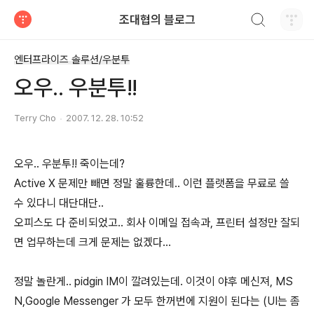
검색하기
조대협의 블로그
티스토리
엔터프라이즈 솔루션/우분투
오우.. 우분투!!
Terry Cho
2007. 12. 28. 10:52
오우.. 우분투!! 죽이는데?
Active X 문제만 빼면 정말 훌륭한데.. 이런 플랫폼을 무료로 쓸
수 있다니 대단대단..
오피스도 다 준비되었고.. 회사 이메일 접속과, 프린터 설정만 잘되
면 업무하는데 크게 문제는 없겠다...
정말 놀란게.. pidgin IM이 깔려있는데. 이것이 야후 메신져, MS
N,Google Messenger 가 모두 한꺼번에 지원이 된다는 (UI는 좀