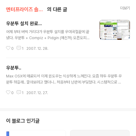
더보기
엔터프라이즈 솔루션/우분투
의 다른 글
우분투 설치 완료...
글 내용
어제 부터 버벅 거리다가 우분투 설치를 우여곡절끝에 끝
냈다. 우분투 + Compiz + Pidgin (메신져) 오픈오피스
로 오피스 대체하고 이메일 연동 회사 Exchange 서버랑
0
1
2007. 12. 28.
하고 나에 빼어놓을 수 없는 마인드맵툴 Free mind 설치
해놓으니.. 제법 쓸만한듯.. Active X 사용은 포기하고..
(원래 잘 쓰지도 않았지만..) 걱정이 Jerry 차장님 말씀이
우분투..
오픈오피스에서 문서를 편집하면 MS 오피스에서 서식이
글 내용
많이 깨져 나온다는데... 요즘 같이 문서 작업으로 밥먹고
Max OSX에 매료되서 이제 윈도우는 식상하게 느껴진다. 요즘 하두 우분투 우
사는 입장에서는 약간 난감하네..
분투 하길래.. 깔아보려고 했더니.. 처음부터 난관에 부딪쳤다. 시스템적으로 인
스톨하는것이 문제가 아니라.. 이런... 다운 받은 ISO파일을 구울 수 있는 라이
0
1
2007. 12. 27.
팅 프로그램이 없는게 아닌가? 이런 난감할때가... -_- 거기에 파티션을 새로 나
눌 파티션 매직도 없고... 이렇게 까지 깔아야 하나? 우분투 + 오픈 오피스 + v
mBox로 업무 환경을 만들어 보려는데.. 처음부터 난관에 봉착하다니.... 그나저
나 WEB 2.0의 참여와 공유 정신은 대단하다... MS가 없이도 충분히 사용할 수
있는 이정도의 제품들이 무료로 돌아다니다니.. 사실 OSX를 써본결과.. MS 이
이 블로그 인기글
거는 마케팅과 독점의 승리다.. -_- 다른 OS들이 훨 ..