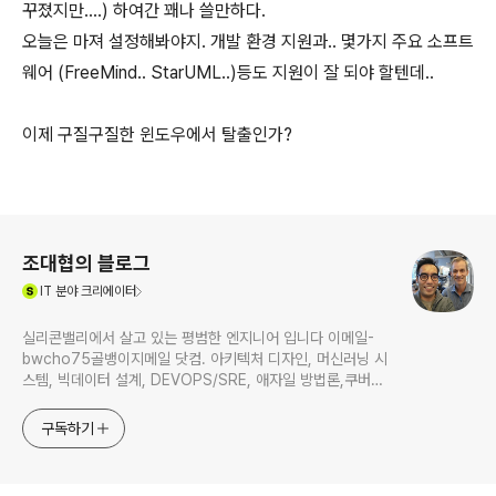
꾸졌지만....) 하여간 꽤나 쓸만하다.
오늘은 마져 설정해봐야지. 개발 환경 지원과.. 몇가지 주요 소프트
웨어 (FreeMind.. StarUML..)등도 지원이 잘 되야 할텐데..
이제 구질구질한 윈도우에서 탈출인가?
로그 정보
조대협의 블로그
(새창열림)
IT
분야 크리에이터
실리콘밸리에서 살고 있는 평범한 엔지니어 입니다 이메일-
bwcho75골뱅이지메일 닷컴. 아키텍처 디자인, 머신러닝 시
스템, 빅데이터 설계, DEVOPS/SRE, 애자일 방법론,쿠버네
티스,마이크로서비스, ChatGPT 생성형 AI , CTO 등에 대
한 기술 멘토링과 강의 진행합니다. Linkedin :
구독하기
https://www.linkedin.com/in/terrycho75/