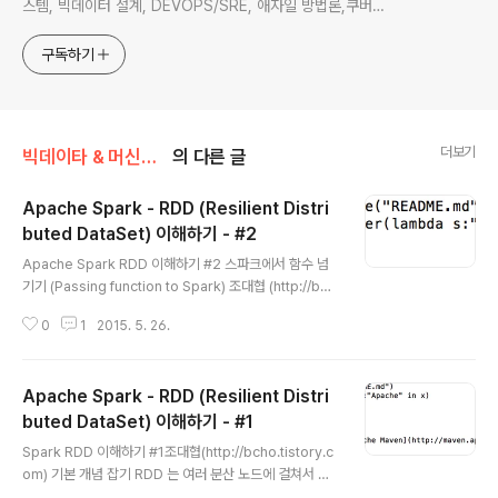
스템, 빅데이터 설계, DEVOPS/SRE, 애자일 방법론,쿠버네
티스,마이크로서비스, ChatGPT 생성형 AI , CTO 등에 대
한 기술 멘토링과 강의 진행합니다. Linkedin :
구독하기
https://www.linkedin.com/in/terrycho75/
더보기
빅데이타 & 머신러닝/스트리밍 데이타 처리
의 다른 글
Apache Spark - RDD (Resilient Distri
buted DataSet) 이해하기 - #2
글 내용
Apache Spark RDD 이해하기 #2 스파크에서 함수 넘
기기 (Passing function to Spark) 조대협 (http://bch
o.tistory.com) Passing function스파크는 개발자가
0
1
2015. 5. 26.
비지니스 로직을 함수로 정의한 후에, 이 함수를 스파크 클
러스의 노드들로 보내서 수행할 수 있다. 스파크가 지원하
는 프로그래밍 언어에 따라서, 이 함수를 넘기는 방법이나
Apache Spark - RDD (Resilient Distri
특성이 다른데, 여기서는 Python을 이용하는 방법에 대해
서 설명한다. (스칼라는 아직 공부를 못해서) 파이썬으로
buted DataSet) 이해하기 - #1
글 내용
함수 넘기기 파이썬으로 함수를 넘기는 방법은 크게 3가지
Spark RDD 이해하기 #1조대협(http://bcho.tistory.c
가 있다. 람다 표기법을 이용하는 방식모듈 상의 탑레벨 함
om) 기본 개념 잡기 RDD 는 여러 분산 노드에 걸쳐서 저
수(Top-level function)파이썬 클래스 안에서 함수를 정
장되는 변경이 불가능한 데이타(객체)의 집합으로 각각의