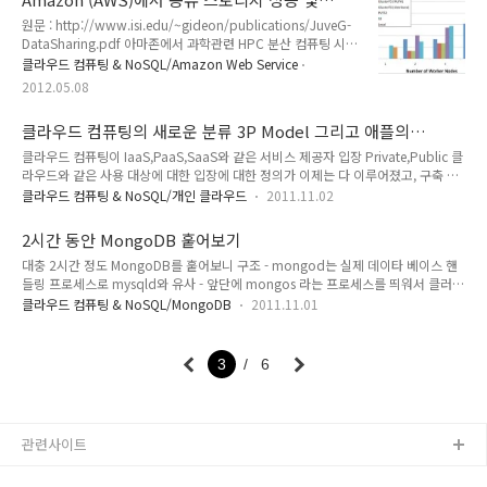
있습니다. 글로벌하게 제대로된 IaaS가 AWS 밖에 없었다면 강
Cost 비교
원문 : http://www.isi.edu/~gideon/publications/JuveG-
력한 경쟁 체재가 생기게 된것입니다. (이럴줄 알았으면 MS에
DataSharing.pdf 아마존에서 과학관련 HPC 분산 컴퓨팅 시
계속 있을 걸 그랬습니다.) 일단 주목할만한 특징들을 살펴보면
에, 공유 스토리지 (NFS, Shared Storage)에 대한 성능 비교 및
1. IaaS 제공 - Windows Server 뿐만 아니라,
클라우드 컴퓨팅 & NoSQL/Amazon Web Service
Cost 비교를 해 놓은 문서 입니다. EBS나 Local Disk와 같은 스
CentOS,Ubuntu,Suse Linux 제공 o Windows Server §
2012.05.08
토리지가 아니라 공유 스토리지에만 한정합니다. Amazon S3,
Windows Server 2008 R2 § W..
Gluster, NFS, PVFS를 중심으로 비교했는데, 결론 적으로
클라우드 컴퓨팅의 새로운 분류 3P Model 그리고 애플의
GlusterFS(NUFA Configuration)이 성능도 높은편에 속하고
iCloud
Cost도 저렴합니다. 그림 1. Cost 비교 그림 2. 성능 비교 저도
클라우드 컴퓨팅이 IaaS,PaaS,SaaS와 같은 서비스 제공자 입장 Private,Public 클
Gluster를 AWS에서 사용했는데, 무엇보다 AWS에 Gluster를
라우드와 같은 사용 대상에 대한 입장에 대한 정의가 이제는 다 이루어졌고, 구축 및
Deployment하기 위한 B..
서비스가 성숙해가는 단계에서 근래에 시트릭스에서 3P 라는 클라우드 컨셉을 발표
클라우드 컴퓨팅 & NoSQL/개인 클라우드
2011.11.02
했다. 기존 클라우드가 기업 내부에서 사용하는 Private 기업이 외부 자원을 사용하
는 Public 이었다면 여기에 하나 더해서 + Personal Cloud의 개념을 추가하여 발
2시간 동안 MongoDB 훝어보기
표하였다. 새로운 클라우드 컴퓨팅 개념이라기 보다는 기존에 있었던 형태의 서비스
대충 2시간 정도 MongoDB를 훝어보니 구조 - mongod는 실제 데이타 베이스 핸
를 조금 관점을 바꿔서 체계화 시킨 것에 불과하지만, 이 체계화 자체가 의미를 갖는
들링 프로세스로 mysqld와 유사 - 앞단에 mongos 라는 프로세스를 띄워서 클러스
다. Personal Cloud는 기업이 아니라 각각의 개인에게 클라우드 서비스를 제공한
터 구성을 하면, mongos가 로드 밸런서 역할을 함 클러스터링을 할경우 -
다는 개념이다. 즉 ..
클라우드 컴퓨팅 & NoSQL/MongoDB
2011.11.01
Sharding을 사용하여 데이타를 분산 저장해야 함 - 이 경우 같은 shard내에
mongod를 3 copy로 replication하여 데이타 유실을 방지를 권고한다. - 고급 문
서 대부분 내용이 Shard 구성과 Index 구성이다. 이게 키 포인트인듯 ※ 이 과정은
3
6
Redundant한 하드웨어 구성으로 인하여 하드웨어 코스트를 올릴 수 있다. 성능 부
분에서는 - mongodb는 memory 기반의 index를 사용하여 cassandra나
hbase..
관련사이트