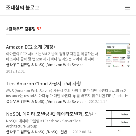
조대협의 블로그
클라우드 컴퓨팅
53
Amazon EC2 소개 (개정)
아마존의 EC2 서비스는 VM 기반의 컴퓨팅 자원을 제공하는 서
비스이다.클릭 몇 번으로 저기 바다 넘어있는 나라에 내 서버를
만들 수 있으며, 내가 사용한 만큼만 비용을 지불하면 된다.아마
클라우드 컴퓨팅 & NoSQL/Amazon Web Service
존 EC2에서 제공하는 VM은 성능과 특성에 따라 여러가지 타입
2012.12.01
을 가지고 있다. 일반적인 인스턴스 1세대 인스턴스(m1) : m1.*
이름으로 시작하며 아마존에서 일반적으로 제공하는 가상화된
Tips Amazon Cloud 사용시 고려 사항
VM 인스턴스 이다.2세대 인스턴스(m3) : 2012년에 발표한 인
스턴스로 m3.* 로 시작하며, 기존에 비해서 50% 이상의 높은
AWS (Amazon Web Service) 사용시 주의 사항 1. IP가 매번 바뀐다.aws의 ec2
CPU 성능을 가지고 있다.특수목적 인스턴스 고용량 메모리 인
instance는 restart시 마다 ip가 매번 바뀐다. ip를 바꾸지 않으려면 EIP (Elastic IP)
스턴스(m2) : m2.* 이름으로 시작하며 17,34,68 GB등 많은
를 사용해야 하는데, 비용이 크다. 그래서 이런 경우에는 aws에 자체 dns 서버를 세
클라우드 컴퓨팅 & NoSQL/Amazon Web Service
2012.11.14
용량의 메모리를 가지고 있는 인스턴스이다. (가상코어 역시 그
팅하고, instance 가 start up 될때 마다, 고유 서버의 dns 이름을 새로 binding된
만큼..
ip와 맵핑해서 dns서버에 등록하도록 스크립트를 짜 놓으면 유용하다. 2. io
NoSQL 데이타 모델링 #1-데이타모델과, 모델링
bandwidth를 믿지 마라aws의 가장 큰 어려운 점이, 네트워크 대역폭이다. 아무래
절차
NoSQL 데이타 모델링 #1Facebook Server Side
도 공유 서비스이다 보니 네트워크 대역폭이 매우 느리다. 즉 내부 서버간 예를 들어
Architecture Group
application server - dbms 또..
http://www.facebook.com/groups/serverside 조대협빅데
클라우드 컴퓨팅 & NoSQL/NoSQL 일반
2012.08.24