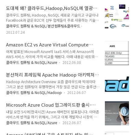
이타,클라우드,NoSQL은 요즘 기술적인 화두중에 하나이다. 그
중에서도 NoSQL은 많은 사람이 관심을 갖고 있음에도 불구하
도대체 왜? 클라우드,Hadoop,NoSQL에 열광하
고, 기존의 RDBMS 데이타 모델링 관점에서 접근을 하기 때문
는가?
클라우드 컴퓨팅, Hadoop, NoSQL 새로운 기술이고 구글이나
에, 많은 문제를 유발한다. NoSQL은 데이타 베이스이기도 하지
FaceBook과 같은 B2C의 선두 업체들이 주로 사용하는 기술이
만 RDBMS와는 전혀 다른 성격을 가지고 있고, 접근 방식도 틀
다. 그런데, 왜 우리도 이 기술에 열광하는가?재미는 있고, 쓸모
리다. 특히 테이블 구조를 정의 하는 데이타 모델에 따라서
클라우드 컴퓨팅 & NoSQL/분산컴퓨팅&클라우드
는 있는 기술이다. 그런데 필요가 있나? 한번 더 생각해볼 필요
NoSQL의 성능은 하늘과 땅차이만큼 차이가 난다. 이 글에서는
2012.07.24
가 있다. 첫번째 HadoopHadoop의 경우 대용량 데이타를 배
NoSQL의 데이타 모델링 기법에 대해서 소개하고자 한다.※ 깨
치성으로 처리하기 위한 분산 처리 프레임웍이다.여러가지 사용
지는 그림은 클릭해서 봐주세..
Amazon EC2 vs Azure Virtual Compute
용도가 있을 수 있겠지만, 주로 대용량 데이타를 분석하기 위해
Service 가격 비교
서 사용된다.이런 형태의 데이타 분석은 이미 OLAP이나 BI형태
어제 발표된 Microsoft Azure의 IaaS 서비스와 Amazon의
로 솔루션들이 제공되고 있고, 기업에서는 이미 구축되어 있다.
AWS 서비스 사이에 가격 비교를 해봤다. 아래 내용은 네트워크
구글이나 페이스북과 같은 대규모 서비스를 한다면 모를까?
비용이나 Blob Storage 등 부가 서비스를 제외하고 EC2 서비
클라우드 컴퓨팅 & NoSQL/Azure
2012.06.08
5000만 인구의 대한민국에서는 그만한 데이타 분석이 필요할까
스 만을 비교한 것이다. 요약 - Linux VM의 경우 동일,
과연 의문이다.물..
Windows VM의 경우 MS가 저렴 Linux VM의 경우 동등 인스턴
분산처리 프레임웍 Apache Hadoop 아키텍쳐
스 크기에서는 Amazon과 Azure 양쪽 가격이 같다. Azure가
소개 - #1/2 (HDFS)
Hadoop Architecture Overview 요즘 클라우드와 빅데이타
레퍼런스해서 만든 느낌이 가득하다. Azure 장점 - Windows
그리고 분산 컴퓨팅이 유행하면서 가장 많은 언급 되는 솔루션중
Server VM의 경우 Amazon 대비 저렴. Amazon은 Windows
하나가 Hadoop이다. Hadoop 이 무엇이길래 이렇게 여기저
VM에 대해서 별도의 가격 정책을 책정하나, Azure의 경우
클라우드 컴퓨팅 & NoSQL/Hadoop
2012.06.07
기서 언급될까? 본 글에서는 Hadoop에 대한 소개와 함께,
Linux와 Windows를 모두 동일하게 가져감 Azure 단점 - 인스
Hadoop의 내부 동작 아키텍쳐에 대해서 간략하게 소개 한다.
턴스 종류..
Microsoft Azure Cloud 업그레이드판 출시-리
What is Hadoop? Hadoop의 공식 소개를 홈페이지에서 찾
눅스,자바 지원!!
내일 오전 5시에(한국시간) Azure 새버전이 발표됩니다. 아마존
아보면 다음과 같다. ‘ The Apache Hadoop software library
서비스에 반격을 하기 위해서, 그리고 이제 개발자나 시장의 상
is a framework that allows for the distributed processing
황을 어느정도 인지한 듯한 모양을 보입니다. 기존의 윈도우와
of large data sets across clusters of computers using a
클라우드 컴퓨팅 & NoSQL/Azure
2012.06.07
.NET만 지원하던 환경에서 Linux 지원과 Java,Python등의 다
simple progr..
른 개발 플랫폼 까지 지원하게 된것이 가장 큰 특징이라고 볼 수
Amazon (AWS)에서 공유 스토리지 성능 및