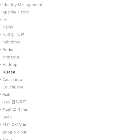
Identity Management
Apache Httpd
IIS
NginX
NoSQL 일반
RabbitMq
Redis
MongoDB
Hadoop
HBase
Cassandra
CouchBase
Riak
IaaS 클라우드
PaaS 클라우드
SaaS
개인 클라우드
google cloud
Azure