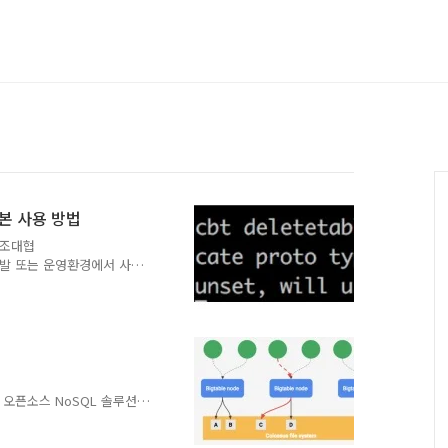
기본 사용 방법
 조대협
se를 개발 또는 운영환경에서 사용
나 또는 구글 클라우드의 빅
 로컬 환경에 HBase 설
.html#quickstart 를 참
설치가 뒤따라야 하기 때문에
 환경 변수를 설정한 후에,
rt-hbase.sh 을 수행하면
 아파치 오픈소스 NoSQL 솔루션으
rchive/bigtable.html)
의 NoSQL이며, 대용량 데