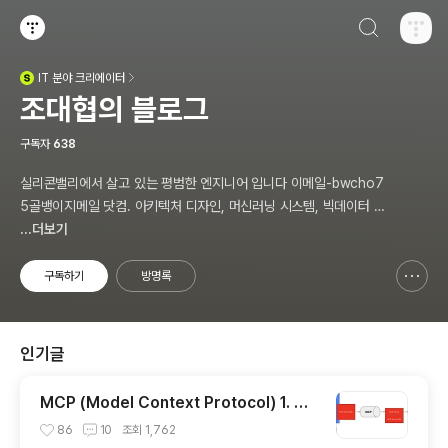
검색하기
티스토리
IT
분야 크리에이터
(새창열림)
조대협의 블로그
구독자
638
실리콘밸리에서 살고 있는 평범한 엔지니어 입니다 이메일-bwcho7
5골뱅이지메일 닷컴. 아키텍처 디자인, 머신러닝 시스템, 빅데이터 설
계, DEVOPS/SRE, 애자일 방법론,쿠버네티스,마이크로서비스, Ch
...더보기
atGPT 생성형 AI , CTO 등에 대한 기술 멘토링과 강의 진행합니다.
Linkedin : https://www.linkedin.com/in/terrycho75/
구독하기
방명록
신고하기 레이어
열기
인기글
MCP (Model Context Protocol) 1. 개
념 이해
86
10
조회
1,762