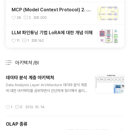
MCP (Model Context Protocol) 2. 서
버 개발하기
28
2
조회
200
LLM 파인튜닝 기법 LoRA에 대한 개념 이해
11
1
조회
162
아키텍쳐 /BI
분류 전체보기
주요 글 목록
데이타 분석 계층 아키텍쳐
글 내용
Data Analysis Layer Architecture 데이타 분석 계층
에 대한 아키텍쳐를 공부하면서 간단하게 정리해서 올리기
는 했습니다만, 이쪽 분야에서는 전문성이 상대적으로 떨
어져서 아래 글에 잘못된 설명이 다소 있을겁니다. 특히 O
작성시간
1
0
2012. 10. 14.
LAP이나 BI 전문가 분들이 보시면 아주 초보적인 수준일
텐데.. 혹시 잘못된 부분이 있다면 피드백 주시면 매우 감사
하겠습니다.일반적인 시스템들은 application server들
OLAP 종류
을 중심으로 하여 클라이언트가 요청한 request에 대한
글 내용