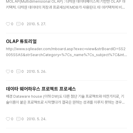
처리를 위한 구조이고, 지금 부터 설명하는 Analysis Lay
MOLAP(Multidimensional OLAP) : 다차원 데이터베이스에 기반한 OLAP 아
er는 트렌젝션 처리에 의한 결과와 로그를 분석하는 Laye
키텍처. 다차원 데이터의 저장과 프로세싱에 MDB가 사용된다. 타 아키텍처에 비해
r이다. Anlysis Layer 또는 BSS(Business Support
네트워크 상의 데이터 이동이 최소화. ⇒ 다차원 데이터의 저장과 프로세싱에 동일한
System) 그리고 은행에서는 ..
엔진이 사용 대표적인 제품 : 하이페리언 솔루션의 에스베이스, 오라클의 익스프레
작성시간
0
0
2010. 5. 27.
스, 파일롯 소프트웨어의 디시젼 서포트 등 ROLAP(Relational OLAP) : 관계형
데이터베이스에 기반한 OLAP 아키텍처. 관계형 데이터와 클라이언트 사이의 연결
역할을 수행. 대표적인 제품 : 인포믹스의 메타큐브, 인포메이션 어드벤티지의 디시
OLAP 튜토리얼
전 쉬이트, 마이크로스트래 티지의 DSS에이젼트 등이 있다. DOLAP(Desktop O
글 내용
LAP) : 다차원 데이터의 저장..
http://www.sqlleader.com/mboard.asp?exec=view&strBoardID=SS2
005SSAS&strSearchCategory=%7Cs_name%7Cs_subject%7C&intS
eq=1713 MS SQL을 이용한 OLAP 강의. 한글이라서 쉽습니다.
작성시간
0
0
2010. 5. 26.
데이타 웨어하우스 프로젝트 프로세스
글 내용
배경 Dataware house (이하 DW)도 다른 첨단 기술 프로젝트와 마찬가지로, 기
술이름이 붙은 프로젝트로 시작했다가 결국은 원하는 성과를 이루지 못하는 경우가
허다하다. SOA 프로젝트가 실제 서비스화를 통한 재사용성과 유연성등을 확보해야
하는데, 웹서비스만 구축하면 SOA라고 이름 붙여지고 결국 실패하는 모양새와 유
작성시간
0
0
2010. 5. 24.
사하다. 이처럼 DW도 DW DBMS만 도입되고 데이타만 한군데 모아놓고 제대로 활
용되지 못하고 천덕 꾸러기 형태가 되는 경우가 많다. 1단계. 왜 DW를 도입하는지에
대해서 이유를 찾을것 DW는 기본적으로 경영진에 필요한 비지니스 데이타를 적재