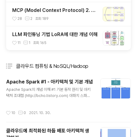
MCP (Model Context Protocol) 2. 서
버 개발하기
28
2
조회
189
LLM 파인튜닝 기법 LoRA에 대한 개념 이해
11
1
조회
165
클라우드 컴퓨팅 & NoSQL/Hadoop
분류 전체보기
주요 글 목록
Apache Spark #1 - 아키텍쳐 및 기본 개념
글 내용
Apache Spark의 개념 이해 #1 기본 동작 원리 및 아키
텍처 조대협 (http://bcho.tistory.com) 아파치 스파크
는 빅데이터 분석 프레임웍으로, 하둡의 단점을 보완하기
위해서 탄생하였다. 하둡을 대체하기 보다는 하둡 생태계
작성시간
10
0
2021. 10. 30.
를 보완하는 기술로 보면 되는데 실제로 기동할때 하둡의
기능들을 사용하게 된다. 하둡이 맵리듀스 방식으로 디스
크(HDFS)에 저장된 파일 데이터를 기반으로 배치 분석을
클라우드에 최적화된 하둡 배포 아키텍쳐 생
진행한다면, 스파크는 디스크나 기타 다른 저장소(데이터