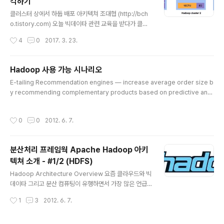
각하기
베이스등)에 저장된 데이터를 메모리로 올려서 분석하는
글 내용
방식으로 배치 분석 뿐만 아니라, 스트리밍 데이터 양쪽 분
클러스터 상에서 하둡 배포 아키텍쳐 조대협 (http://bch
석을 모두 지원한다. 기본 동작 원리 및 아키텍쳐 기본적인
o.tistory.com) 오늘 빅데이타 관련 교육을 받다가 클라
동작 원리를 살펴 보면 다음과 같다. 스파크 클러스터의 구
우드 상에서 하둡 클러스터 활용에 대한 영감을 받은 부분
작성시간
4
0
2017. 3. 23.
조는 크게 Mas..
이 있어서 정리해보고자 한다. 하둡의 경우에는 On-pre
m 환경에 적절하게 디자인이 된 오픈 소스라서, 이걸 클라
우드에서 사용할 경우에도 on-prem에서 사용하는 형태
Hadoop 사용 가능 시나리오
와 유사하게 사용하는 경우가 많다. 일종의 습관 또는 관성
글 내용
E-tailing Recommendation engines — increase average order size b
이라고 해야 하나? 인프라가 바뀌면 그 장점에 맞는 아키텍
y recommending complementary products based on predictive anal
쳐를 선택해야 하는데, 이 부분을 놓치고 있지 않았나 싶다.
ysis for cross-selling. Cross-channel analytics — sales attribution, a
Job별 클러스터를 생성하는 아키텍쳐job을 수행하는 방
verage order value, lifetime value (e.g., how many in-store purchase
법을 보면, 일반적으로 On-Prem에서 사용하는 방법은
작성시간
0
0
2012. 6. 7.
s resulted from a particular recommendation, advertisement or pro
하나의 하둡 클러스터에 Job을 실행하고 Job이 끝나면
motion). Event analytics — what series of steps (golden path) led to ..
다음 Job을 ..
분산처리 프레임웍 Apache Hadoop 아키
텍쳐 소개 - #1/2 (HDFS)
글 내용
Hadoop Architecture Overview 요즘 클라우드와 빅
데이타 그리고 분산 컴퓨팅이 유행하면서 가장 많은 언급
되는 솔루션중하나가 Hadoop이다. Hadoop 이 무엇이
작성시간
1
3
2012. 6. 7.
길래 이렇게 여기저기서 언급될까? 본 글에서는 Hadoop
에 대한 소개와 함께, Hadoop의 내부 동작 아키텍쳐에 대
해서 간략하게 소개 한다. What is Hadoop? Hadoop