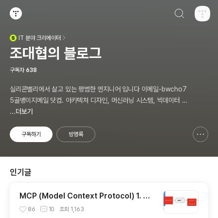
검색하기
티스토리
IT
분야 크리에이터
(새창열림)
조대협의 블로그
구독자
638
실리콘밸리에서 살고 있는 평범한 엔지니어 입니다 이메일-bwcho7
5골뱅이지메일 닷컴. 아키텍처 디자인, 머신러닝 시스템, 빅데이터 설
계, DEVOPS/SRE, 애자일 방법론,쿠버네티스,마이크로서비스, Ch
...더보기
atGPT 생성형 AI , CTO 등에 대한 기술 멘토링과 강의 진행합니다.
Linkedin : https://www.linkedin.com/in/terrycho75/
구독하기
방명록
신고하기 레이어
열기
인기글
MCP (Model Context Protocol) 1. 개
념 이해
86
10
조회
1,163