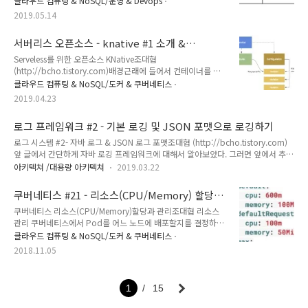
클라우드 컴퓨팅 & NoSQL/운영 & Devops
정의한 YAML 파일을 생성한다. 예제를 살펴보자. 먼저 t..
서는 어떻게 SLO/SLI를 정의하는지에 대해서 알아본다.SLI는
2019.05.14
사용자 스토리당 3~5개 정도가 적당하다. 사용자 스토리는 로그
인, 검색, 상품 상세 정보와 같이 하나의 기능을 의미한다고 보면
서버리스 오픈소스 - knative #1 소개 &
된다. 아래 그림과 같은 간단한 게임 서비스가 있다고 가정하자.
Serving
이 서비스는 웹사이트를 가지고 있고, 그리고 앱을 통해서 접근
Serveless를 위한 오픈소스 KNative조대협
이 가능한데, 내부적으로 API 서비스를 통해서 서비스가 된다.
(http://bcho.tistory.com)배경근래에 들어서 컨테이너를 사
내부 서비스에는 사용자 랭킹(Rank ), 사용자 프로파일 (User
용한 워크로드 관리는 쿠버네티스 de-facto 표준이 되어가고 있
클라우드 컴퓨팅 & NoSQL/도커 & 쿠버네티스
profiles) 등의 서비스가 있다. 이 서비스에서 "사용자..
는데, 쿠버네티스 자체가 안정되어가고 있지만, 이를 현업에 적
2019.04.23
용하기 위해서는 아직까지 여러가지 챌린지가 있다.컨테이너 기
반의 쿠버네티스 서비스가 지향하는 바는, 셀프서비스 기반의 데
로그 프레임워크 #2 - 기본 로깅 및 JSON 포맷으로 로깅하기
브옵스 모델로 인프라와 이를 자동화하는 플랫폼을 인프라엔지
니어가 개발하여 개발팀에 제공하고, 개발팀은 개발과 배포/운
로그 시스템 #2- 자바 로그 & JSON 로그 포맷조대협 (http://bcho.tistory.com)
영을 스스로 하는 모델이다.그런데 예를 들어 간단한 무상태
앞 글에서 간단하게 자바 로깅 프레임워크에 대해서 알아보았다. 그러면 앞에서 추천
(stateless) 웹서비스를 하나 구축한다 하더라도
한 slf4j와 log4j2로 실제 로깅을 구현해보자SLF4J + log4j2메이븐 프로젝트를 열
아키텍쳐 /대용량 아키텍쳐
2019.03.22
Deployment,Ingress,Service 등의 쿠버네티스 리소스를 정의
고 dependencies 부분에 아래 의존성을 추가한다. 버전은 최신 버전을 확인하도록
해서 배포해야 하고, 여기에 오토..
한다. artifactid가 log4j-slf4j-impl 이지만, log4j가 아니라 log4j2가 사용된다.
쿠버네티스 #21 - 리소스(CPU/Memory) 할당과
org.apache.logging.log4jlog4j-slf4j-impl2.11.2 다음 log4j2의 설정 정보 파일
관리
쿠버네티스 리소스(CPU/Memory)할당과 관리조대협 리소스
인 log4j2.properties 파일을 src/main/resources 디렉토리 아래에 다음과 같이
관리 쿠버네티스에서 Pod를 어느 노드에 배포할지를 결정하는
생성..
것을 스케쥴링이라고 한다.Pod에 대한 스케쥴링시에, Pod내
클라우드 컴퓨팅 & NoSQL/도커 & 쿠버네티스
의 애플리케이션이 동작할 수 있는 충분한 자원 (CPU,메모리
2018.11.05
등)이 확보되어야 한다. 쿠버네티스 입장에서는 애플리케이션에
서 필요한 자원의 양을 알아야, 그 만한 자원이 가용한 노드에
Pod를 배포할 수 있다. 쿠버네티스에서는 이런 컨셉을 지원하
1
15
기 위해서 컨테이너에 필요한 리소스의 양을 명시할 수 있도록
지원하고 있다. 현재(1.9 버전) 지원되는 리소스 타입은 CPU와