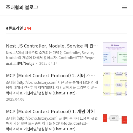
조대협의 블로그
튜토리얼
144
Nest.JS Controller, Module, Service 의 관
계
Nest.JS에서 처음으로 소개되는 개념인 Controller, Service,
Module의 개념에 대해서 알아보자. ControllerHTTP Request
를 직접 받는 컴포넌트이다. 어떤 URI로 받을지
프로그래밍/Nest.js
2025.04.14
@Get,@Post,@Put,@Delete 등의 데코레이터로 어떤 HTTP
Request를 받을지 결정한다. 아래는 /users REST API를 정의
MCP (Model Context Protocol) 2. 서버 개발
한 간단한 예제인데/users URI는 @Controller('users') 데코레
하기
조대협 (http://bcho.tistory.com)지난 글을 통해서 MCP의 개
이터에서 정의한다. @Get(':id')로 /users/{id}에 대한 요청 처
념에 대해서 간략하게 이해해봤다. 이번글에서는 그러면 어떻게
리 로직을 정의하였다. import { Controller, Get, Post, Body,
MCP 서버를 실제로 구현하는지에 대해서 알아보도록 한다.
Param, Put, Delete } from
빅데이타 & 머신러닝/생성형 AI (ChatGPT etc)
MCP Local server & remote serverMCP server 는 구동 위치
'@nestjs/common';@Controller(..
2025.04.06
에 따라서, 로컬 서버와 리모트 서버로 분리된다. 아래는
Anthropic 의 아키텍처 다이어그램이다. 로컬 서버의 경우,
MCP (Model Context Protocol) 1. 개념 이해
MCP 애플리케이션 호스트 프로세스가 기동되는 로컬 데스크탑
에서 실행되는 서버이고, 리모트 서버는 클라우드나 기타 네트워
조대협 (http://bcho.tistory.com) 근래에 들어서 LLM 에 관련
크로 접속될 수 있는 환경에서 기동되는 서버이다. 로컬 서버의
해서 가장 핫한 토픽중에 하나는 MCP (Model Context
경우에는 같은 데스크탑에서 실행되기 때문에, 로컬 자원, 즉 데
Protocol)이다. MCP는 Anthropic에서 발표한 프로토콜로
빅데이타 & 머신러닝/생성형 AI (ChatGPT etc)
스크탑의 파일 등에 접근할 수 있다.(노트 : 이는..