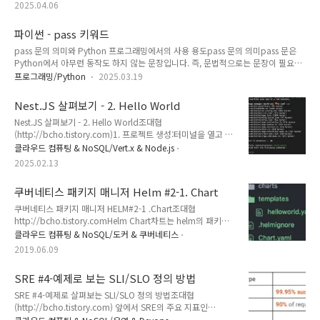
LLM 모델이 외부 애플리케이션과 연동할 수 있도록 해주는 스펙
2025.04.06
으로, 예를 들어 클로드 모델이 학습된 결과로 답변만할 수 있는
데 비해서 MCP를 이용하여 외부 애플리케이션과 연동하게 되
파이썬 - pass 키워드
면, 구글 검색 결과를 통해서 최신 정보를 가지고 답변을 하거나,
Spotify를 이용해서 음악을 플레이하도록 할 수 있다. 이번 글
pass 문의 의미와 Python 프로그래밍에서의 사용 용도pass 문의 의미pass 문은
에서는 MCP에 대한 개념에 대해서 이해해보도록 한다. (아래는
Python에서 아무런 동작도 하지 않는 문장입니다. 즉, 문법적으로는 문장이 필요하
본 글의 내용을 이해하기 쉽게 설명한 비디오 이다. ) Agent 개념
지만, 실제로 어떤 코드도 실행하고 싶지 않을 때 사용합니다. pass는 일종의 자리 표
프로그래밍/Python
2025.03.19
의 이해MCP를 이해하려면 먼저 LLM과..
시자(placeholder) 역할을 합니다.Python 프로그래밍에서 pass 문의 사용 용도빈
클래스 또는 함수 정의:클래스나 함수의 골격만 먼저 작성하고, 나중에 내용을 채우
Nest.JS 살펴보기 - 2. Hello World
고 싶을 때 pass를 사용하여 빈 블록을 만듭니다.이는 특히 코드를 설계하는 초기 단
Nest.JS 살펴보기 - 2. Hello World조대협
계나, 다른 사람과의 협업 시 인터페이스를 먼저 정의할 때 유용합니다.class
(http://bcho.tistory.com)1. 프로젝트 생성:터미널을 열고 다
MyClass: # 클래스 정의는 필요하지만 내용은 나중에 작성 passdef my_function..
음 명령어를 실행하여 hello-world라는 이름의 Nest.js 프로젝
클라우드 컴퓨팅 & NoSQL/Vert.x & Node.js
트를 생성한다.nest new hello-world프로젝트 생성 과정에서
2025.02.13
패키지 매니저를 선택하라는 메시지가 나타나면 npm을 선택한
다. 프로젝트 생성이 완료되면 hello-world 디렉토리로 이동한
쿠버네티스 패키지 매니저 Helm #2-1. Chart
다. cd hello-world2. 주요 파일 설명:생성된 프로젝트에는 다
음과 같은 주요 파일들이 있다.src/app.controller.ts: 애플리케
쿠버네티스 패키지 매니저 HELM#2-1 .Chart조대협
이션의 컨트롤러를 정의하는 파일이다. 컨트롤러는 클라이언트
http://bcho.tistory.comHelm Chart차트는 helm의 패키지
로부터 들어오는 요청을 처리하고, 그에 대한 응답을 반환하는
포맷으로, 하나의 애플리케이션을 설치하기 위한 파일들로 구성
클라우드 컴퓨팅 & NoSQL/도커 & 쿠버네티스
역할을 수행한다. 라우팅 로직..
되어 있다. 예를 들어 tomcat을 설치하기 위한 쿠버네티스의
2019.06.09
pod,service,deployment를 위한 YAML 파일등을 포함한다.템
플릿과 밸류Helm 은 기본적으로 템플릿의 개념을 사용한다. 템
SRE #4-예제로 보는 SLI/SLO 정의 방법
플릿 파일을 만들어놓은 후에, 밸류 값을 채워 넣어서 쿠버네티
스 리소스를 정의한 YAML 파일을 생성한다. 예제를 살펴보자
SRE #4-예제로 살펴보는 SLI/SLO 정의 방법조대협
Helm 은 기본적으로 템플릿의 개념을 사용한다. 템플릿 파일을
(http://bcho.tistory.com) 앞에서 SRE의 주요 지표인
만들어놓은 후에, 밸류 값을 채워 넣어서 쿠버네티스 리소스를
SLO/SLI의 개념에 대해서 설명하였는데, 그러면 실제 서비스에