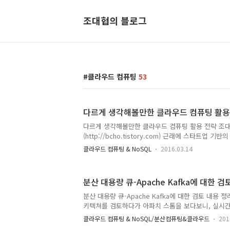
조대협의 블로그
클라우드 컴퓨팅
53
다르게 생각해볼만한 클라우드 컴퓨팅 활용
다르게 생각해볼만한 클라우드 컴퓨팅 활용 전략 조
(http://bcho.tistory.com) 근래에 스타트업 
고, 클라우드 컴퓨팅 도입 전략에 대해서 고민할 기회
클라우드 컴퓨팅 & NoSQL
2016.03.14
토하던중에 퍼블릭 클라우드 도입 전략에 대해서 기존
하다고 생각되어 그 내용을 정리합니다. 특정 벤더의
드 하면 거의 공식 처럼 AWS 클라우드가 소위 말해
분산 대용량 큐-Apache Kafka에 대한 검
서 구글이나 마이크로소프트가 큰 딜을 잡아나가면서
는 형상이다. 특히 구글의 Spotify와, Quizlet의
분산 대용량 큐-Apache Kafka에 대한 검토 내용 
기 때문에 구글이 좋다는 이야기지만, 내용을 디테일
키텍쳐를 검토하다가 아파치 스톰을 보다보니, 실시간
는 인사이트를 얻을..
용해서 수집하는 경우가 많은데, 데이타의 양이 많다
클라우드 컴퓨팅 & NoSQL/분산컴퓨팅&클라우드
201
는 한계가 있어서 분산 대용량 큐로 아파치 카프카(Ka