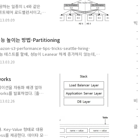
서 제공하는 일종의 L4와 같은
소프트웨어 로드밸런서이고,
ne supportELB는 기본적
13.09.09
빅
를 배포할 Amazon
에 multiple ELB
적으로 ip 주소를 가지지 않
능 높이는 방법-Partitioning
겠지만, ELB의 DNS 주소
multiple zone을 지원
on-s3-performance-tips-tricks-seattle-hiring-
성능 테스트를 할때, 성능이 Leanear 하게 증가하지 않는데,
 분석S3는 내부적으로 여러개의 파일을 저정하기 위해서 물리
13.03.20
이 분할 하는 로직을 파일명을 가지고 해쉬를 사용한다. 그래
파일이 써지기 때문에, 하나의 파티션에 많은 물리적인 IO를
3는 파일명을 가지고 hashing을 하여 ..
orks
리케이션을 자동화 배경 얼마
orks를 발표하였다. [출
드 뿐만 아니라, 서버 시스템
비
13.02.26
트웨어 설치와, 애플리케이션
치하고, DB를 다른 서버에
여러대에 WAS를 분산 배치
조 역시 훨씬 더 복잡해 졌
클
생겼는데, 이를
 Key-Value 형태로 대용
 이..
ess를 제공한다. 데이타 모