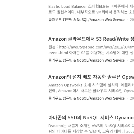
Elastic Load Balancer 조대협ELB는 아마존에
로드 밸런서이다. 내부적으로 VM위에서 동작하는 
아마존 환경에 맞춰서 최적화 되어 있다. Multiple zo
클라우드 컴퓨팅 & NoSQL/Amazon Web Service
20
으로 multiple zone을 지원한다. ELB 생성시, ELB
Availability Zone을 지정할 수 있다. 여러 개의 zone
instance가 배포 되기 때문에 ELB 인스턴스는 기본
Amazon 클라우드에서 S3 Read/Write 성
는다. 대신 DNS 주소를 가지는데, 테스트를 해보면 알
는 경우에 따라서 1개 이상의 주소를 리턴하게 된다.이는 
원본 : http://aws.typepad.com/aws/2012/03/amaz
하기 위해..
event.html 아마존 S3를 이용하는 시스템에 대한 
그 원인을 보면 다음과 같은 원리가 작용한다. 원인
클라우드 컴퓨팅 & NoSQL/Amazon Web Service
20
적으로 파일을 여러개의 디스크에 분할 저장하는데, 
서 파일명이 유사하게 되면, 같은 파티션(디스크)에 
유발하고 결과적으로 성능이 떨어지게 되는 것이다. 원리S
Amazon의 설치 배포 자동화 솔루션 Opsw
Amazon Opsworks 소개 시스템에 설치와, 애플
전에, Amazon에서 새로운 클라우드 서비스인 Opsw
처:Amazon Opsworks 소개 페이지] 비단 클라우
클라우드 컴퓨팅 & NoSQL/Amazon Web Service
20
을 개발하다보면, 당면 하는 과제중의 하나가, 소프
의 배포이다. 예전에야 큰 서버 한대에, WAS 하나 설
설치해서 사용했지만, 요즘 같은 시대에는 x86 서버 
아마존의 SSD의 NoSQL 서비스 Dynamo
하고, 여러 솔루션들 설치해서 사용하고, 시스템의 구
다. 그래서, 이러한 제품 설치를 자동화 하는 영역이 
Dynamo는 새롭게 소개된 AWS의 NoSQL서비스이다.
Configuration Management(이하 CM)이라고 한다.
량의 데이타를 저장할 수 있으며, 고속의 데이타 acc