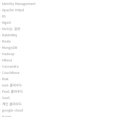
Identity Management
Apache Httpd
IIS
NginX
NoSQL 일반
RabbitMq
Redis
MongoDB
Hadoop
HBase
Cassandra
CouchBase
Riak
IaaS 클라우드
PaaS 클라우드
SaaS
개인 클라우드
google cloud
Azure