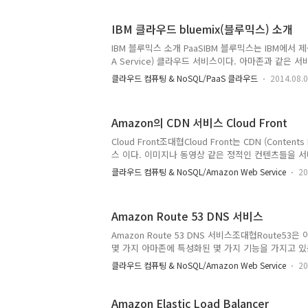
서, 아키텍쳐를 대략 보고, 실효성에 대해서 고민을 
의 JMS나 AMQP 기반의 RabbitMQ(데이타 기반
IBM 클라우드 bluemix(블루믹스) 소개
에 비해서는 많이 부족하지만 대용량 메세지를 지원할 
징이다. 특히 분산 환경에서 용량 뿐 아니라, 복사본
IBM 블루믹스 소개 PaaSIBM 블루믹스는 IBM에서 제공하
써 노드 장애에 대한 장애 대응 성을 가지고 있기 때문
A Service) 클라우드 서비스이다. 아마존과 같은 
IaaS(Infra as a service)라면, 블루믹스는 node.
클라우드 컴퓨팅 & NoSQL/PaaS 클라우드
2014.08.
리 깔아놓고, 거기에 소스코드를 넣어서 돌리는 구조이다.
Windows Server와 같은 OS를 VM 기반으로 
설치해서 사용해야 하지만, PaaS의 경우 이미 설치
Amazon의 CDN 서비스 Cloud Front
리면되기 때문에, 아무래도 관리가 편리하다. 그러면 
해도, 개발 트렌드의 중심은 기업체에서 개발하는 B
Cloud Front조대협Cloud Front는 CDN (Contents 
네이버와 같은 서비스..
스 이다. 이미지나 동영상 같은 정적인 컨텐츠들을 
데이타 센터에서 서비스를 하게 되면, 네트워크 late
클라우드 컴퓨팅 & NoSQL/Amazon Web Service
20
되기 때문에, 전세계의 여러 개의 데이타 센터에 서버(이
edge server라고 함) 를 넣고, 클라이언트와 가까
츠를 제공하는 서비스 이다.얼마나 많은 지역별 데이타 
Amazon Route 53 DNS 서비스
설치하고 서비스를 제공하느냐, 각 edge node의
충분하느냐가 서비스의 품질을 결정하는데, 세계적으로 Ak
Amazon Route 53 DNS 서비스조대협Route5
의 업체가 유명하다.아마존의 경..
몇 가지 아마존에 특성화된 몇 가지 기능을 가지고 있
보자.DNS는 domain name (www.example.com
클라우드 컴퓨팅 & NoSQL/Amazon Web Service
20
한 맵핑 정보를 저장해 놓는 파일을 DNS Zone fi
반으로 주소를 변환하는데, 여기에 정의되는 레코드들 
해당 DNS 서버 자체의 설정 정보를 정의 한다. DNS 서버
Amazon Elastic Load Balancer