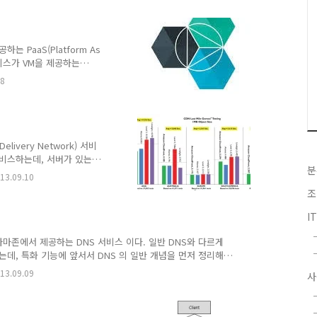
해봤는데, 큐의 기능은 기존
 라우팅,페데레이션 기능등)등
수 있는 것이 가장 큰 특
을 다른 노드에 저장함으로
는 PaaS(Platform As
에 용량에는 확실하게 ..
서비스가 VM을 제공하는
js, Java와 같은 런타임을 미
08
 IaaS의 경우 Linux나
제공하기 때문에 직접 미들웨어를
된 미들웨어 위에 코드만 돌
왜 PaaS인가?얼마전까지만
2C서비스였다. 페이스북이나
Delivery Network) 서비
서비스하는데, 서버가 있는
분
ncy 때문에 성능이 저하가
13.09.10
를 edge node 또는
조
운 데이타 센터로 부터 컨텐
센터에 edge node를
I
 네트워크 대역폭이나 용량은
amai와 Limelight 등
3은 아마존에서 제공하는 DNS 서비스 이다. 일반 DNS와 다르게
는데, 특화 기능에 앞서서 DNS 의 일반 개념을 먼저 정리해
)을 ip 주소로 바꿔 주는 일종의 dictionary 서비스 이다.이러
13.09.09
사
le이라고 한다. 이 서비스는 DNS 서버에 저장해놓은 파일을 기
중에서 대표적은 레코드는 다음과 같다. ① SOA 레코드 :
는 Primary/Secondary 구조로..