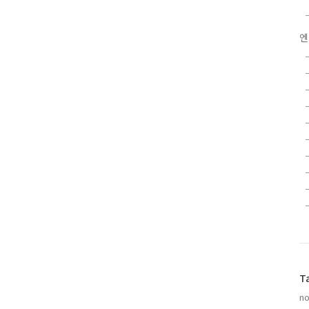
엔
T
no