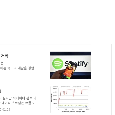
 전략
대협
기반의 빠른 속도의 개발을 경험하
가 생겨서 여러 자료를 검
과 다른 접근 방식이 필요
 의존성 배제 퍼블릭 클라우
서 갑이었으나, 근래에 들어
토
 약간씩 구도가 바뀌고 있
 사례를 보면 구글 사용사례이
정리 실시간 빅데이타 분석 아
하게 살펴보면 꽤나 재미 있
 데이타 스트림은 큐를 이
 보니 기존의 큐 솔루션으로
5.01.29
fka)가 많이 언급된다.그래